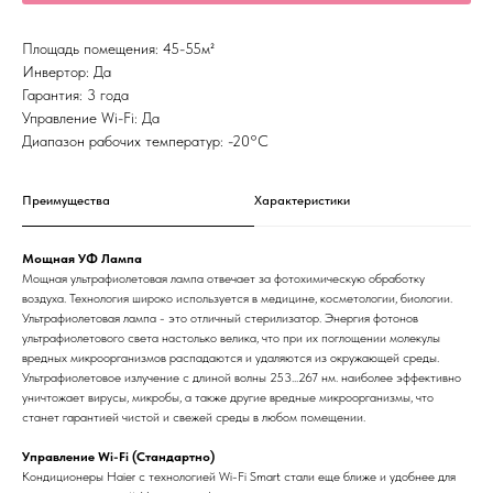
Площадь помещения: 45-55м²
Инвертор: Да
Гарантия: 3 года
Управление Wi-Fi: Да
Диапазон рабочих температур: -20°С
Преимущества
Характеристики
Мощная УФ Лампа
Мощная ультрафиолетовая лампа отвечает за фотохимическую обработку
воздуха. Технология широко используется в медицине, косметологии, биологии.
Ультрафиолетовая лампа - это отличный стерилизатор. Энергия фотонов
ультрафиолетового света настолько велика, что при их поглощении молекулы
вредных микроорганизмов распадаются и удаляются из окружающей среды.
Ультрафиолетовое излучение с длиной волны 253...267 нм. наиболее эффективно
уничтожает вирусы, микробы, а также другие вредные микроорганизмы, что
станет гарантией чистой и свежей среды в любом помещении.
Управление Wi-Fi (Стандартно)
Кондиционеры Haier с технологией Wi-Fi Smart стали еще ближе и удобнее для