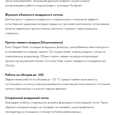
своих пользователей. Уникальная функция позволит на расстоянии
контролировать работу кондиционера с помощью Интернет.
Функция объемного воздушного потока
Для быстрого создания комфортного микроклимата и получения эффекта
естественной циркуляции воздуха предусмот ре ноавтоматическое согласование
качания сдвоенных горизонтальных заслонок и жалюзи с вертикальными
створками.
Приток свежего воздуха (Опционально)
Блок Oxigent fresh, оснащен воздушным фильтром, центробежным вентилятором и
устанавливается снаружи здания. Он осуществляет подачу, воздуха с улицы по
специальному воздуховоду. Объем подачи свежего воздуха контролирует
процессор внутреннего блока. Система Haier может подавать в помещение до
30м3/ч.
Работа на обогрев до -20С
Эффективная работа на обогрев до –20 °С предоставляет возможность
использовать систему кондиционирования в качестве дополнительного источника
тепла в межсезонье и в зимний период времени.
Спиральный воздушный поток
Благодаря особому спиральному дизайну формируется восходящий поток. Таким
образом холодный воздух не попадает на человека, а распределение
температуры в помещении становится более равномерным.