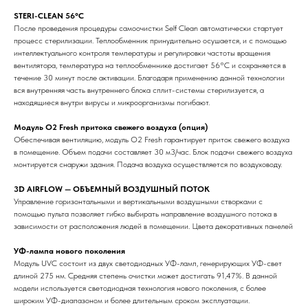
STERI-CLEAN 56°C
После проведения процедуры самоочистки Self Clean автоматически стартует
процесс стерилизации. Теплообменник принудительно осушается, и с помощью
интеллектуального контроля температуры и регулировки частоты вращения
вентилятора, температура на теплообменнике достигает 56°С и сохраняется в
течение 30 минут после активации. Благодаря применению данной технологии
вся внутренняя часть внутреннего блока сплит-системы стерилизуется, а
находящиеся внутри вирусы и микроорганизмы погибают.
Модуль O2 Fresh притока свежего воздуха (опция)
Обеспечивая вентиляцию, модуль O2 Fresh гарантирует приток свежего воздуха
в помещение. Объем подачи составляет 30 м3/час. Блок подачи свежего воздуха
монтируется снаружи здания. Подача воздуха осуществляется по воздуховоду.
3D AIRFLOW — ОБЪЕМНЫЙ ВОЗДУШНЫЙ ПОТОК
Управление горизонтальными и вертикальными воздушными створками с
помощью пульта позволяет гибко выбирать направление воздушного потока в
зависимости от расположения людей в помещении. Цвета декоративных панелей
УФ-лампа нового поколения
Модуль UVC состоит из двух светодиодных УФ-ламп, генерирующих УФ-свет
длиной 275 нм. Средняя степень очистки может достигать 91,47%. В данной
модели используется светодиодная технология нового поколения, с более
широким УФ-диапазоном и более длительным сроком эксплуатации.