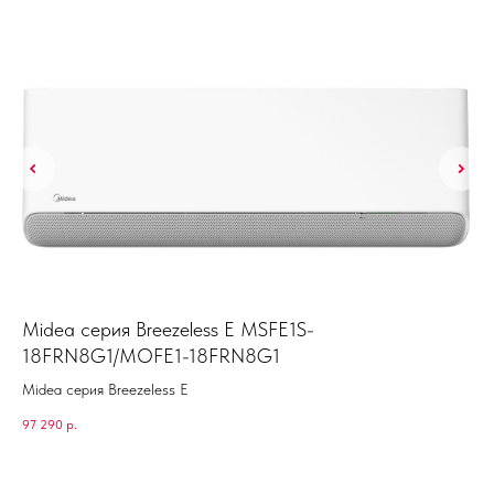
Midea серия Breezeless E MSFE1S-
F
18FRN8G1/MOFE1-18FRN8G1
KA
Midea серия Breezeless E
48 
97 290
р.