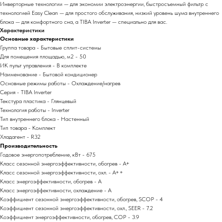
Инверторные технологии — для экономии электроэнергии, быстросъемный фильтр с
технологией Easy Clean — для простого обслуживания, низкий уровень шума внутреннего
блока — для комфортного сна, а TIBA Inverter — специально для вас.
Характеристики
Основные характеристики
Группа товара - Бытовые сплит-системы
Для помещения площадью, м2 - 50
ИК пульт управления - В комплекте
Наименование - Бытовой кондиционер
Основные режимы работы - Охлаждение/нагрев
Серия - TIBA Inverter
Текстура пластика - Глянцевый
Технология работы - Inverter
Тип внутреннего блока - Настенный
Тип товара - Комплект
Хладагент - R32
Производительность
Годовое энергопотребление, кВт - 675
Класс сезонной энергоэффективности, обогрев - A+
Класс сезонной энергоэффективности, охл. - A++
Класс энергоэффективности, обогрев - A
Класс энергоэффективности, охлаждение - A
Коэффициент сезонной энергоэффективности, обогрев, SCOP - 4
Коэффициент сезонной энергоэффективности, охл., SEER - 7.2
Коэффициент энергоэффективности, обогрев, COP - 3.9