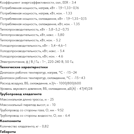
Коэффициент энергоэффективности, охл., EER - 3.4
Потребляемая мощность, нагрев, кВт - 1,9~1,33~0,16
Потребляемая мощность, нагрев, кВт, ном. - 1.33
Потребляемая мощность, охлаждение, кВт - 1,9~1,35~0,15
Потребляемая мощность, охлаждение, кВт, ном. - 1.35
Теплопроизводительность, кВт - 5,8~5,2~0,75
Теплопроизводительность, кВт, макс. - 5,80
Теплопроизводительность, кВт, ном. - 5.2
Холодопроизводительность, кВт - 5,4~4,6~1
Холодопроизводительность, кВт, макс. - 5.4
Холодопроизводительность, кВт, ном. - 4.6
Электропитание, ф / В / Гц - 1~, 220-240 В, 50 Гц
Технические характеристики
Диапазон рабочих температур, нагрев, °C - -15~24
Диапазон рабочих температур, охлаждение, °C - -15~43
Расход воздуха, ВБ, охлаждение, м3/ч - 1000/800/600
Уровень звукового давления, ВБ, охлаждение, дБ(А) - 47/41/28
Трубопровод хладагента
Максимальная длина трассы, м - 25
Максимальный перепад высот, м - 10
Трубопровод со стороны газа, O, мм - 9.52
Трубопровод со стороны жидкости, O, мм - 6.4
Компоненты
Количество хладагента, кг - 0,82
Габариты