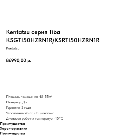
Kentatsu серия Tiba
KSGTI50HZRN1R/KSRTI50HZRN1R
Kentatsu
86990,00
р.
Добавить в корзину
Площадь помещения: 45-55м²
Инвертор: Да
Гарантия: 3 года
Управление Wi-Fi: Опционально
Диапазон рабочих температур: -15°С
Преимущества
Характеристики
Преимущества