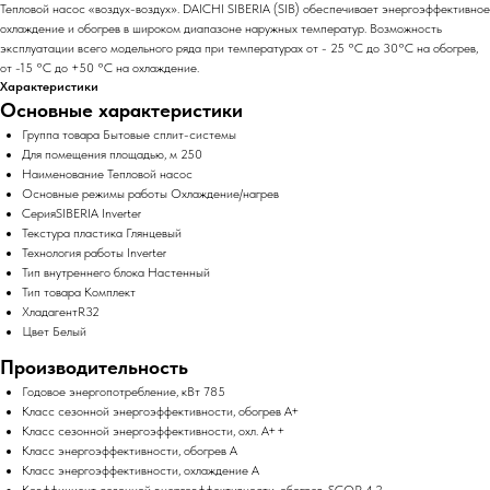
Тепловой насос «воздух-воздух». DAICHI SIBERIA (SIB) обеспечивает энергоэффективное
охлаждение и обогрев в широком диапазоне наружных температур. Возможность
эксплуатации всего модельного ряда при температурах от - 25 °С до 30°С на обогрев,
от -15 °С до +50 °С на охлаждение.
Характеристики
Основные характеристики
Группа товара Бытовые сплит-системы
Для помещения площадью, м 250
Наименование Тепловой насос
Основные режимы работы Охлаждение/нагрев
СерияSIBERIA Inverter
Текстура пластика Глянцевый
Технология работы Inverter
Тип внутреннего блока Настенный
Тип товара Комплект
ХладагентR32
Цвет Белый
Производительность
Годовое энергопотребление, кВт 785
Класс сезонной энергоэффективности, обогрев A+
Класс сезонной энергоэффективности, охл. A++
Класс энергоэффективности, обогрев A
Класс энергоэффективности, охлаждение A
Коэффициент сезонной энергоэффективности, обогрев, SCOP 4.2