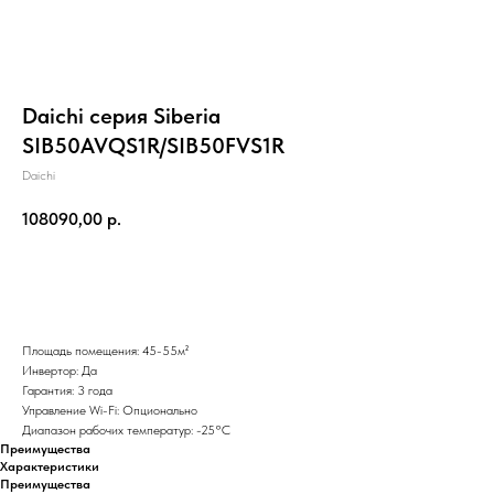
Daichi серия Siberia
SIB50AVQS1R/SIB50FVS1R
Daichi
108090,00
р.
Добавить в корзину
Площадь помещения: 45-55м²
Инвертор: Да
Гарантия: 3 года
Управление Wi-Fi: Опционально
Диапазон рабочих температур: -25°С
Преимущества
Характеристики
Преимущества