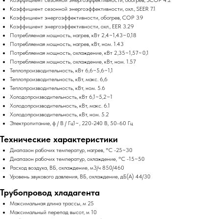
Коэффициент сезонной энергоэффективности, охл., SEER 7.1
Коэффициент энергоэффективности, обогрев, COP 3.9
Коэффициент энергоэффективности, охл., EER 3.29
Потребляемая мощность, нагрев, кВт 2,4~1,43~0,18
Потребляемая мощность, нагрев, кВт, ном. 1.43
Потребляемая мощность, охлаждение, кВт 2,35~1,57~0,1
Потребляемая мощность, охлаждение, кВт, ном. 1.57
Теплопроизводительность, кВт 6,6~5,6~1,1
Теплопроизводительность, кВт, макс. 6,6
Теплопроизводительность, кВт, ном. 5.6
Холодопроизводительность, кВт 6,1~5,2~1
Холодопроизводительность, кВт, макс. 6.1
Холодопроизводительность, кВт, ном. 5.2
Электропитание, ф / В / Гц1~, 220-240 В, 50-60 Гц
Технические характеристики
Диапазон рабочих температур, нагрев, °C -25~30
Диапазон рабочих температур, охлаждение, °C -15~50
Расход воздуха, ВБ, охлаждение, м3/ч 850/460
Уровень звукового давления, ВБ, охлаждение, дБ(А) 44/30
Трубопровод хладагента
Максимальная длина трассы, м 25
Максимальный перепад высот, м 10