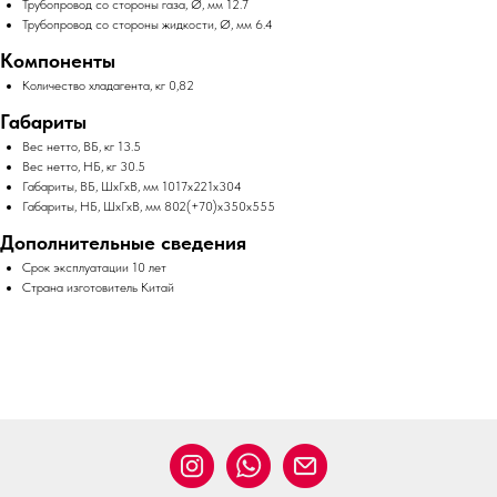
Трубопровод со стороны газа, Ø, мм 12.7
Трубопровод со стороны жидкости, Ø, мм 6.4
Компоненты
Количество хладагента, кг 0,82
Габариты
Вес нетто, ВБ, кг 13.5
Вес нетто, НБ, кг 30.5
Габариты, ВБ, ШхГхВ, мм 1017x221x304
Габариты, НБ, ШхГхВ, мм 802(+70)x350x555
Дополнительные сведения
Срок эксплуатации 10 лет
Страна изготовитель Китай