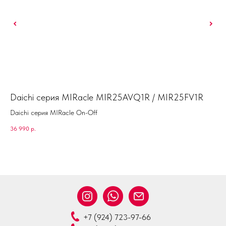
Daichi серия MIRacle MIR25AVQ1R / MIR25FV1R
Da
Daichi серия MIRacle On-Off
36 990
р.
50 
+7 (924) 723-97-66