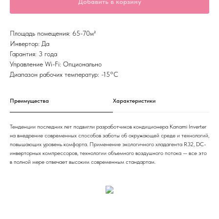
Добавить в корзину
Площадь помещения: 65-70м²
Инвертор: Да
Гарантия: 3 года
Управление Wi-Fi: Опционально
Диапазон рабочих температур: -15°С
Преимущества
Характеристики
Тенденции последних лет подвигли разработчиков кондиционера Kanami Inverter
на внедрение современных способов заботы об окружающей среде и технологий,
повышающих уровень комфорта. Применение экологичного хладагента R32, DC-
инверторных компрессоров, технологии объемного воздушного потока — все это
в полной мере отвечает высоким современным стандартам.