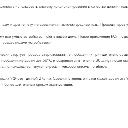
ожность использовать систему кондиционирования в качестве дополнитель
и, дым и другие летучие соединения, включая вредные газы. Проходя через 
му все умные устройства Haier в вашем доме. Новое приложение hOn позво
n совместимыми устройствами.
чески стартует процесс стерилизации. Теплообменник принудительно осуш
еплообменнике достигает 56°С и сохраняется в течение 30 минут после ак
тся, а находящиеся внутри вирусы и микроорганизмы погибают.
ющих УФ-свет длиной 275 нм. Средняя степень очистки может достигать 9
 и более длительным сроком эксплуатации.