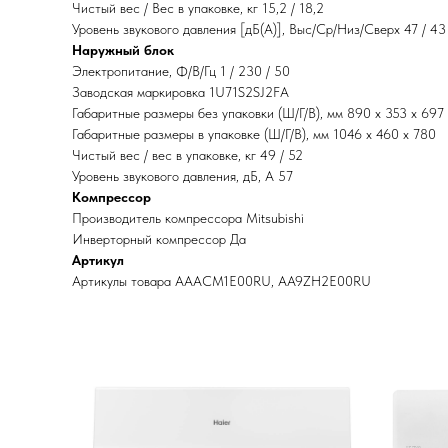
Чистый вес / Вес в упаковке, кг 15,2 / 18,2
Уровень звукового давления [дБ(А)], Выс/Ср/Низ/Сверх 47 / 43 
Наружный блок
Электропитание, Ф/В/Гц 1 / 230 / 50
Заводская маркировка 1U71S2SJ2FA
Габаритные размеры без упаковки (Ш/Г/В), мм 890 х 353 х 697
Габаритные размеры в упаковке (Ш/Г/В), мм 1046 х 460 х 780
Чистый вес / вес в упаковке, кг 49 / 52
Уровень звукового давления, дБ, А 57
Компрессор
Производитель компрессора Mitsubishi
Инверторный компрессор Да
Артикул
Артикулы товара AAACM1E00RU, AA9ZH2E00RU