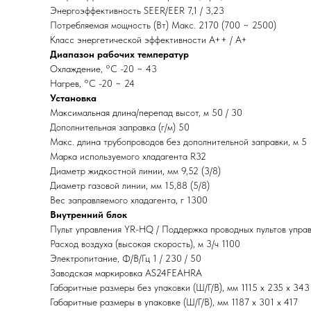
Энергоэффективность SEER/EER 7,1 / 3,23
Потребляемая мощность (Вт) Макс. 2170 (700 ~ 2500)
Класс энергетической эффективности А++ / А+
Диапазон рабочих температур
Охлаждение, °С -20 ~ 43
Нагрев, °С -20 ~ 24
Установка
Максимальная длина/перепад высот, м 50 / 30
Дополнительная заправка (г/м) 50
Макс. длина трубопроводов без дополнительной заправки, м 5
Марка используемого хладагента R32
Диаметр жидкостной линии, мм 9,52 (3/8)
Диаметр газовой линии, мм 15,88 (5/8)
Вес заправляемого хладагента, г 1300
Внутренний блок
Пульт управления YR-HQ / Поддержка проводных пультов управ
Расход воздуха (высокая скорость), м 3/ч 1100
Электропитание, Ф/В/Гц 1 / 230 / 50
Заводская маркировка AS24FEAHRA
Габаритные размеры без упаковки (Ш/Г/В), мм 1115 х 235 х 343
Габаритные размеры в упаковке (Ш/Г/В), мм 1187 x 301 x 417