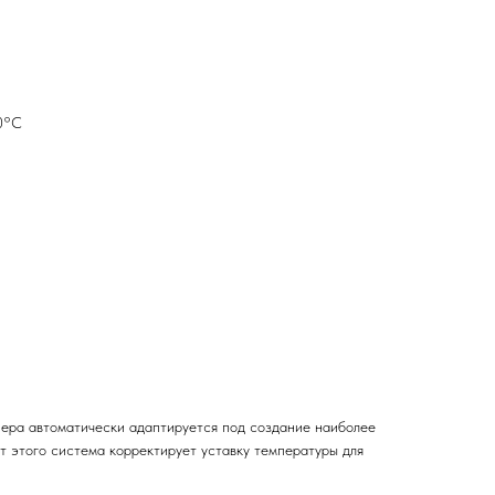
20°С
нера автоматически адаптируется под создание наиболее
т этого система корректирует уставку температуры для