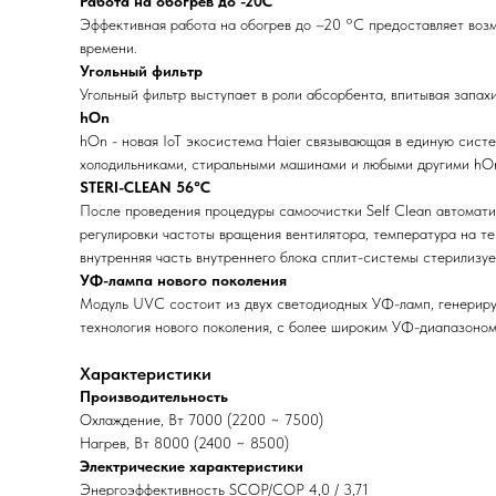
Работа на обогрев до -20С
Эффективная работа на обогрев до –20 °С предоставляет возм
времени.
Угольный фильтр
Угольный фильтр выступает в роли абсорбента, впитывая запах
hOn
hOn - новая IoT экосистема Haier связывающая в единую систе
холодильниками, стиральными машинами и любыми другими hO
STERI-CLEAN 56°C
После проведения процедуры самоочистки Self Clean автомати
регулировки частоты вращения вентилятора, температура на т
внутренняя часть внутреннего блока сплит-системы стерилизуе
УФ-лампа нового поколения
Модуль UVC состоит из двух светодиодных УФ-ламп, генериру
технология нового поколения, с более широким УФ-диапазоном
Характеристики
Производительность
Охлаждение, Вт 7000 (2200 ~ 7500)
Нагрев, Вт 8000 (2400 ~ 8500)
Электрические характеристики
Энергоэффективность SCOP/COP 4,0 / 3,71