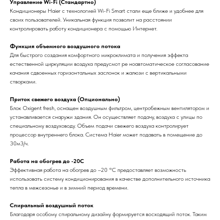
Управление Wi-Fi (Стандартно)
Кондиционеры Haier с технологией Wi-Fi Smart стали еще ближе и удобнее для
своих пользователей. Уникальная функция позволит на расстоянии
контролировать работу кондиционера с помощью Интернет.
Функция объемного воздушного потока
Для быстрого создания комфортного микроклимата и получения эффекта
естественной циркуляции воздуха предусмот ре ноавтоматическое согласование
качания сдвоенных горизонтальных заслонок и жалюзи с вертикальными
створками.
Приток свежего воздуха (Опционально)
Блок Oxigent fresh, оснащен воздушным фильтром, центробежным вентилятором и
устанавливается снаружи здания. Он осуществляет подачу, воздуха с улицы по
специальному воздуховоду. Объем подачи свежего воздуха контролирует
процессор внутреннего блока. Система Haier может подавать в помещение до
30м3/ч.
Работа на обогрев до -20С
Эффективная работа на обогрев до –20 °С предоставляет возможность
использовать систему кондиционирования в качестве дополнительного источника
тепла в межсезонье и в зимний период времени.
Спиральный воздушный поток
Благодаря особому спиральному дизайну формируется восходящий поток. Таким