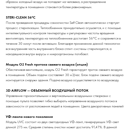
образом холодный воздух не попадает на человека, а распределение
температуры в помещении становится более равномерным.
STERI-CLEAN 56°C
После проведения процедуры самоочистки Self Clean автоматически стартует
процесс стерилизации. Теплообменник принудительно осушается, и с помощью
интеллектуального контроля температуры и регулировки частоты вращения
вентилятора, температура на теплообменнике достигает 56°С и сохраняется в
течение 30 минут после активации. Благодаря применению данной технологии
вся внутренняя часть внутреннего блока сплит-системы стерилизуется, а
находящиеся внутри вирусы и микроорганизмы погибают.
Модуль O2 Fresh притока свежего воздуха (опция)
Обеспечивая вентиляцию, модуль O2 Fresh гарантирует приток свежего воздуха
в помещение. Объем подачи составляет 30 м3/час. Блок подачи свежего воздуха
монтируется снаружи здания. Подача воздуха осуществляется по воздуховоду.
3D AIRFLOW — ОБЪЕМНЫЙ ВОЗДУШНЫЙ ПОТОК
Управление горизонтальными и вертикальными воздушными створками с
помощью пульта позволяет гибко выбирать направление воздушного потока в
зависимости от расположения людей в помещении. Цвета декоративных панелей
УФ-лампа нового поколения
Модуль UVC состоит из двух светодиодных УФ-ламп, генерирующих УФ-свет
длиной 275 нм. Средняя степень очистки может достигать 91,47%. В данной