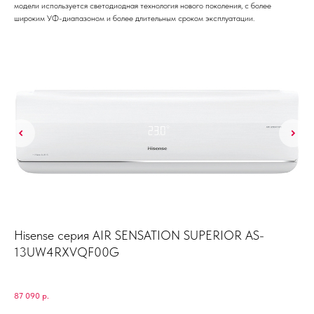
модели используется светодиодная технология нового поколения, с более
широким УФ-диапазоном и более длительным сроком эксплуатации.
Hisense серия AIR SENSATION SUPERIOR AS-
FU
13UW4RXVQF00G
RA
38 
87 090
р.