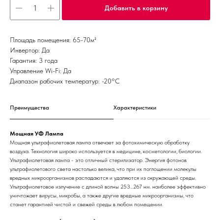
Добавить в корзину
Площадь помещения: 65-70м²
Инвертор: Да
Гарантия: 3 года
Управление Wi-Fi: Да
Диапазон рабочих температур: -20°С
Преимущества
Характеристики
Мощная УФ Лампа
Мощная ультрафиолетовая лампа отвечает за фотохимическую обработку
воздуха. Технология широко используется в медицине, косметологии, биологии.
Ультрафиолетовая лампа - это отличный стерилизатор. Энергия фотонов
ультрафиолетового света настолько велика, что при их поглощении молекулы
вредных микроорганизмов распадаются и удаляются из окружающей среды.
Ультрафиолетовое излучение с длиной волны 253...267 нм. наиболее эффективно
уничтожает вирусы, микробы, а также другие вредные микроорганизмы, что
станет гарантией чистой и свежей среды в любом помещении.