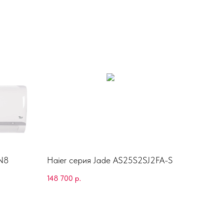
HN8
Haier серия Jade AS25S2SJ2FA-S
148 700
р.