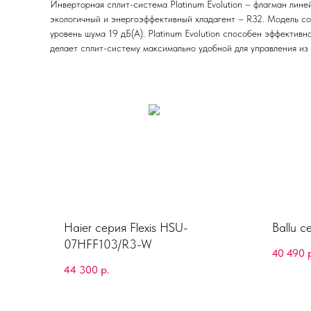
Инверторная сплит-система Platinum Evolution – флагман лине
экологичный и энергоэффективный хладагент – R32. Модель со
уровень шума 19 дБ(А). Platinum Evolution способен эффективн
делает сплит-систему максимально удобной для управления из 
Haier серия Flexis HSU-
Ballu 
07HFF103/R3-W
40 490
44 300
р.