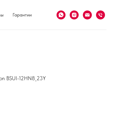
вы
Гарантии
ution BSUI-12HN8_23Y