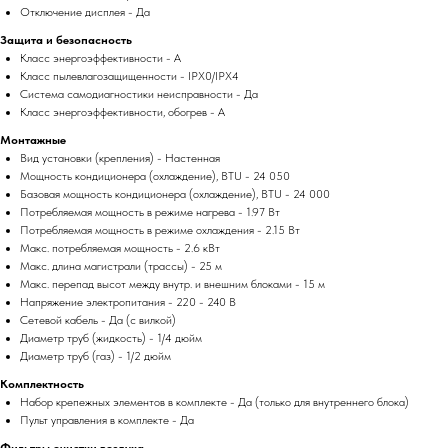
Отключение дисплея - Да
Защита и безопасность
Класс энергоэффективности - A
Класс пылевлагозащищенности - IPX0/IPX4
Система самодиагностики неисправности - Да
Класс энергоэффективности, обогрев - A
Монтажные
Вид установки (крепления) - Настенная
Мощность кондиционера (охлаждение), BTU - 24 050
Базовая мощность кондиционера (охлаждение), BTU - 24 000
Потребляемая мощность в режиме нагрева - 1.97 Вт
Потребляемая мощность в режиме охлаждения - 2.15 Вт
Макс. потребляемая мощность - 2.6 кВт
Макс. длина магистрали (трассы) - 25 м
Макс. перепад высот между внутр. и внешним блоками - 15 м
Напряжение электропитания - 220 - 240 В
Сетевой кабель - Да (с вилкой)
Диаметр труб (жидкость) - 1/4 дюйм
Диаметр труб (газ) - 1/2 дюйм
Комплектность
Набор крепежных элементов в комплекте - Да (только для внутреннего блока)
Пульт управления в комплекте - Да