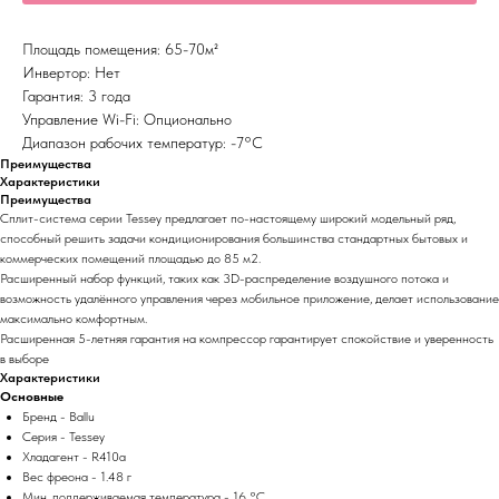
Площадь помещения: 65-70м²
Инвертор: Нет
Гарантия: 3 года
Управление Wi-Fi: Опционально
Диапазон рабочих температур: -7°С
Преимущества
Характеристики
Преимущества
Сплит-система серии Tessey предлагает по-настоящему широкий модельный ряд,
способный решить задачи кондиционирования большинства стандартных бытовых и
коммерческих помещений площадью до 85 м2.
Расширенный набор функций, таких как 3D-распределение воздушного потока и
возможность удалённого управления через мобильное приложение, делает использование
максимально комфортным.
Расширенная 5-летняя гарантия на компрессор гарантирует спокойствие и уверенность
в выборе
Характеристики
Основные
Бренд - Ballu
Серия - Tessey
Хладагент - R410a
Вес фреона - 1.48 г
Мин. поддерживаемая температура - 16 °С