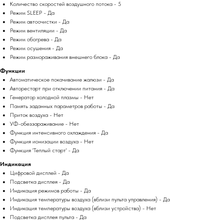
Количество скоростей воздушного потока - 5
Режим SLEEP - Да
Режим автоочистки - Да
Режим вентиляции - Да
Режим обогрева - Да
Режим осушения - Да
Режим размораживания внешнего блока - Да
Функции
Автоматическое покачивание жалюзи - Да
Авторестарт при отключении питания - Да
Генератор холодной плазмы - Нет
Память заданных параметров работы - Да
Приток воздуха - Нет
УФ-обеззараживание - Нет
Функция интенсивного охлаждения - Да
Функция ионизации воздуха - Нет
Функция 'Теплый старт' - Да
Индикация
Цифровой дисплей - Да
Подсветка дисплея - Да
Индикация режимов работы - Да
Индикация температуры воздуха (вблизи пульта управления) - Да
Индикация температуры воздуха (вблизи устройства) - Нет
Подсветка дисплея пульта - Да