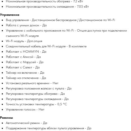
Номинальная производительность обогрева - 7.2 кВт
Номинальная производительность охлаждения - 7.05 кВт
Управление
Вид управления - Дистанционное беспроводное / Дистанционное по Wi-Fi
Работа с умным домом - Да
Управление c мобильного приложения по Wi-Fi - Опция доступна при подключении
съемного Wi-Fi модуля
Wi-Fi модуль - Доп.опция
Соединительный кабель для Wi-Fi модуля - В комплекте
Работает с HOMMYN - Да
Работает с Алисой - Да
Работает с Марусей - Да
Работает с Салют - Да
Таймер на включение - Да
Таймер на отключение - Да
Установка реального времени - Нет
Регулировка положения жалюзи с пульта - Да
Регулировка температуры обогрева - Да
Регулировка температуры охлаждения - Да
Точность установки температуры - 0,5 °С
Управление голосом - Нет
Режимы
Автоматический режим - Да
Поддержание температуры вблизи пульта управления - Да