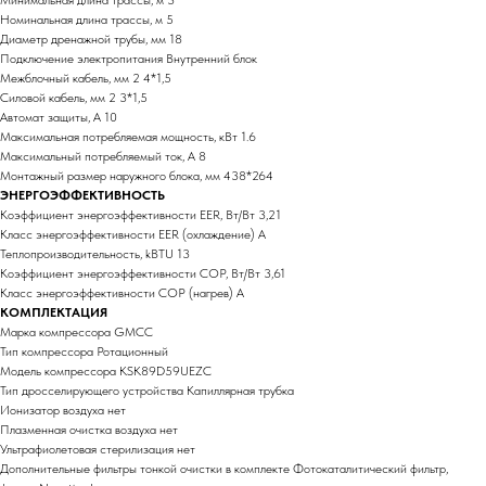
Минимальная длина трассы, м 3
Номинальная длина трассы, м 5
Диаметр дренажной трубы, мм 18
Подключение электропитания Внутренний блок
Межблочный кабель, мм 2 4*1,5
Силовой кабель, мм 2 3*1,5
Автомат защиты, А 10
Максимальная потребляемая мощность, кВт 1.6
Максимальный потребляемый ток, А 8
Монтажный размер наружного блока, мм 438*264
ЭНЕРГОЭФФЕКТИВНОСТЬ
Коэффициент энергоэффективности EER, Вт/Вт 3,21
Класс энергоэффективности EER (охлаждение) A
Теплопроизводительность, kBTU 13
Коэффициент энергоэффективности COP, Вт/Вт 3,61
Класс энергоэффективности COP (нагрев) A
КОМПЛЕКТАЦИЯ
Марка компрессора GMCC
Тип компрессора Ротационный
Модель компрессора KSK89D59UEZC
Тип дросселирующего устройства Капиллярная трубка
Ионизатор воздуха нет
Плазменная очистка воздуха нет
Ультрафиолетовая стерилизация нет
Дополнительные фильтры тонкой очистки в комплекте Фотокаталитический фильтр,