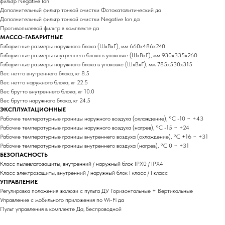
фильтр Negative Ion
Дополнительный фильтр тонкой очистки Фотокаталитический да
Дополнительный фильтр тонкой очистки Negative Ion да
Противопылевой фильтр в комплекте да
МАССО-ГАБАРИТНЫЕ
Габаритные размеры наружного блока (ШхВхГ), мм 660x486x240
Габаритные размеры внутреннего блока в упаковке (ШхВхГ), мм 930x335x260
Габаритные размеры наружного блока в упаковке (ШхВхГ), мм 785x530x315
Вес нетто внутреннего блока, кг 8.5
Вес нетто наружного блока, кг 22.5
Вес брутто внутреннего блока, кг 10.0
Вес брутто наружного блока, кг 24.5
ЭКСПЛУАТАЦИОННЫЕ
Рабочие температурные границы наружного воздуха (охлаждение), °C -10 ~ +43
Рабочие температурные границы наружного воздуха (нагрев), °C -15 ~ +24
Рабочие температурные границы внутреннего воздуха (охлаждение), °C +16 ~ +31
Рабочие температурные границы внутреннего воздуха (нагрев), °C 0 ~ +31
БЕЗОПАСНОСТЬ
Класс пылевлагозащиты, внутренний / наружный блок IPX0 / IPX4
Класс электрозащиты, внутренний / наружный блок I класс / I класс
УПРАВЛЕНИЕ
Регулировка положения жалюзи с пульта ДУ Горизонтальные + Вертикальные
Управление c мобильного приложения по Wi-Fi да
Пульт управления в комплекте Да, беспроводной