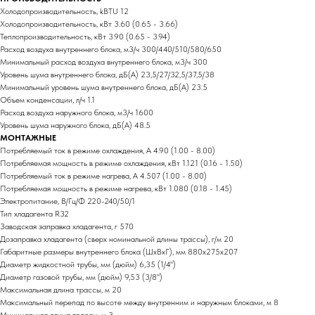
Холодопроизводительность, kBTU 12
Холодопроизводительность, кВт 3.60 (0.65 - 3.66)
Теплопроизводительность, кВт 3.90 (0.65 - 3.94)
Расход воздуха внутреннего блока, м3/ч 300/440/510/580/650
Минимальный расход воздуха внутреннего блока, м3/ч 300
Уровень шума внутреннего блока, дБ(А) 23,5/27/32,5/37,5/38
Минимальный уровень шума внутреннего блока, дБ(А) 23.5
Объем конденсации, л/ч 1.1
Расход воздуха наружного блока, м3/ч 1600
Уровень шума наружного блока, дБ(А) 48.5
МОНТАЖНЫЕ
Потребляемый ток в режиме охлаждения, A 4.90 (1.00 - 8.00)
Потребляемая мощность в режиме охлаждения, кВт 1.121 (0.16 - 1.50)
Потребляемый ток в режиме нагрева, A 4.507 (1.00 - 8.00)
Потребляемая мощность в режиме нагрева, кВт 1.080 (0.18 - 1.45)
Электропитание, В/Гц/Ф 220-240/50/1
Тип хладагента R32
Заводская заправка хладагента, г 570
Дозаправка хладагента (сверх номинальной длины трассы), г/м 20
Габаритные размеры внутреннего блока (ШхВхГ), мм 880x275x207
Диаметр жидкостной трубы, мм (дюйм) 6,35 (1/4")
Диаметр газовой трубы, мм (дюйм) 9,53 (3/8")
Максимальная длина трассы, м 20
Максимальный перепад по высоте между внутренним и наружным блоками, м 8