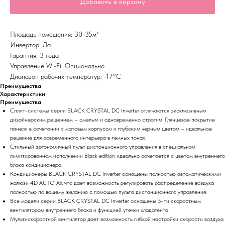
Добавить в корзину
Площадь помещения: 30-35м²
Инвертор: Да
Гарантия: 3 года
Управление Wi-Fi: Опционально
Диапазон рабочих температур: -17°С
Преимущества
Характеристики
Преимущества
Сплит-системы серии BLACK CRYSTAL DC Inverter отличаются эксклюзивным
дизайнерским решением – смелым и одновременно строгим. Глянцевое покрытие
панели в сочетании с матовым корпусом и глубоким черным цветом – идеальное
решение для современного интерьера в темных тонах.
Стильный эргономичный пульт дистанционного управления в специальном
лимитированном исполнении Black edition идеально сочетается с цветом внутреннего
блока кондиционера.
Кондиционеры BLACK CRYSTAL DC Inverter оснащены полностью автоматическими
жалюзи 4D AUTO Air, что дает возможность регулировать распределение воздуха
полностью по вашему желанию с помощью пульта дистанционного управления.
Все модели серии BLACK CRYSTAL DC Inverter оснащены 5-ти скоростным
вентилятором внутреннего блока и функцией утечки хладагента.
Мультискоростной вентилятор дает возможность гибкой настройки скорости воздуха