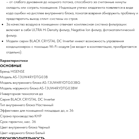
– от слабого дуновения до мощного потока, способного за считанные минуты
охладить или согреть помещение. Индикация утечки хладагента появляется в виде
кода ошибки на дисплее внутреннего блока, помогая вовремя обнаружить проблему и
предотвратить выход сплит-системы из строя.
За качество воздуха в помещении отвечает комплексная система фильтрации:
включает в себя ULTRA Hi Density фильтр, Negative Ion фильтр, фотокаталитический
фильтр.
Модели серии BLACK CRYSTAL DC Inverter имеют возможность управления
кондиционером с помощью Wi-Fi-модуля (не входит в комплектацию, приобретается
отдельно).
Характеристики
ОСНОВНЫЕ
Бренд HISENSE
Модель AS-13UW4RYDTG03B
Модель внутреннего блока AS-13UW4RYDTG03BG
Модель наружного блока AS-13UW4RYDTG03BW
Инверторная технология да
Серия BLACK CRYSTAL DC Inverter
Тип внутреннего блока Настенный
Эффективен для помещений площадью до, м 36
Страна производства КНР
Срок гарантии, мес. 36
Цвет внутреннего блока Черный
Цвет наружного блока Белый
ПРОИЗВОДИТЕЛЬНОСТЬ