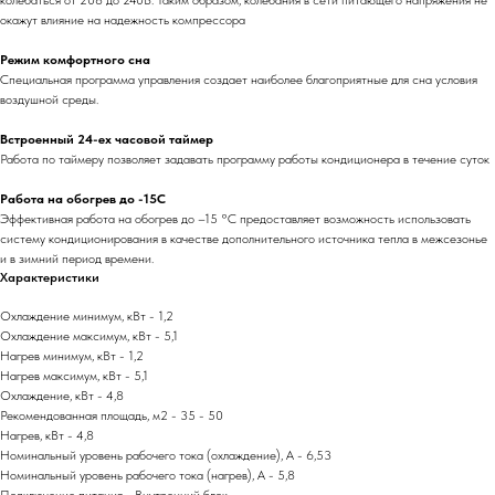
колебаться от 208 до 240В. Таким образом, колебания в сети питающего напряжения не
окажут влияние на надежность компрессора
Режим комфортного сна
Специальная программа управления создает наиболее благоприятные для сна условия
воздушной среды.
Встроенный 24-ех часовой таймер
Работа по таймеру позволяет задавать программу работы кондиционера в течение суток
Работа на обогрев до -15С
Эффективная работа на обогрев до –15 °С предоставляет возможность использовать
систему кондиционирования в качестве дополнительного источника тепла в межсезонье
и в зимний период времени.
Характеристики
Охлаждение минимум, кВт - 1,2
Охлаждение максимум, кВт - 5,1
Нагрев минимум, кВт - 1,2
Нагрев максимум, кВт - 5,1
Охлаждение, кВт - 4,8
Рекомендованная площадь, м2 - 35 - 50
Нагрев, кВт - 4,8
Номинальный уровень рабочего тока (охлаждение), А - 6,53
Номинальный уровень рабочего тока (нагрев), А - 5,8