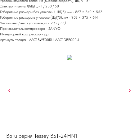
Уровень звукового давления (высокая скорость), дБ, А - 54
Электропитание, Ф/В/Гц - 1 / 230 / 50
Габаритные размеры без упаковки (Ш/Г/В), мм - 867 × 340 × 553
Габаритные размеры в упаковке (Ш/Г/В), мм - 902 × 375 × 614
Чистый вес / вес в упаковке, кг - 29,2 / 32,1
Производитель компрессора - SANYO
Инверторный компрессор - Да
Артикулы товара - AAC1BWE00RU, AAC1DBE00RU
Ballu серия Tessey BST-24HN1
Ha