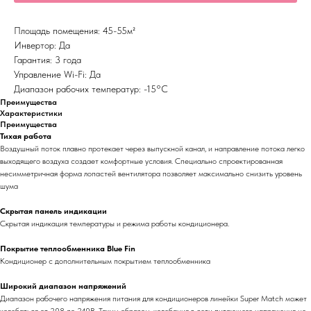
Площадь помещения: 45-55м²
Инвертор: Да
Гарантия: 3 года
Управление Wi-Fi: Да
Диапазон рабочих температур: -15°С
Преимущества
Характеристики
Преимущества
Тихая работа
Воздушный поток плавно протекает через выпускной канал, и направление потока легко
выходящего воздуха создает комфортные условия. Специально спроектированная
несимметричная форма лопастей вентилятора позволяет максимально снизить уровень
шума
Скрытая панель индикации
Скрытая индикация температуры и режима работы кондиционера.
Покрытие теплообменника Blue Fin
Кондиционер с дополнительным покрытием теплообменника
Широкий диапазон напряжений
Диапазон рабочего напряжения питания для кондиционеров линейки Super Match может