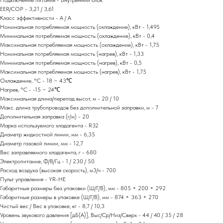
Подключение питания - Внутренний блок
EER/COP - 3,21 / 3,61
Класс эффективности - A / A
Номинальная потребляемая мощность (охлаждение), кВт - 1,495
Минимальная потребляемая мощность (охлаждение), кВт - 0,4
Максимальная потребляемая мощность (охлаждение), кВт - 1,75
Номинальная потребляемая мощность (нагрев), кВт - 1,33
Минимальная потребляемая мощность (нагрев), кВт - 0,5
Максимальная потребляемая мощность (нагрев), кВт - 1,75
Охлаждение, °С - 18 ~ 43℃
Нагрев, °С - -15 ~ 24℃
Максимальная длина/перепад высот, м - 20 / 10
Макс. длина трубопроводов без дополнительной заправки, м - 7
Дополнительная заправка (г/м) - 20
Марка используемого хладагента - R32
Диаметр жидкостной линии, мм - 6,35
Диаметр газовой линии, мм - 12,7
Вес заправляемого хладагента, г - 680
Электропитание, Ф/В/Гц - 1 / 230 / 50
Расход воздуха (высокая скорость), м3/ч - 700
Пульт управления - YR-HE
Габаритные размеры без упаковки (Ш/Г/В), мм - 805 × 200 × 292
Габаритные размеры в упаковке (Ш/Г/В), мм - 874 × 363 × 270
Чистый вес / Вес в упаковке, кг - 8,7 / 10,3
Уровень звукового давления [дБ(А)], Выс/Ср/Низ/Сверх - 44 / 40 / 35 / 28