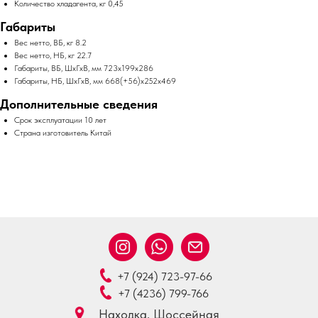
Количество хладагента, кг 0,45
Габариты
Вес нетто, ВБ, кг 8.2
Вес нетто, НБ, кг 22.7
Габариты, ВБ, ШхГхВ, мм 723х199х286
Габариты, НБ, ШхГхВ, мм 668(+56)х252х469
Дополнительные сведения
Срок эксплуатации 10 лет
Страна изготовитель Китай
+7 (924) 723-97-66
+7 (4236) 799-766
Находка, Шоссейная