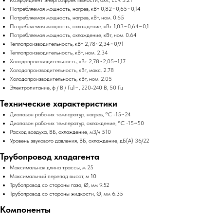
Потребляемая мощность, нагрев, кВт 0,82~0,65~0,14
Потребляемая мощность, нагрев, кВт, ном. 0.65
Потребляемая мощность, охлаждение, кВт 1,03~0,64~0,1
Потребляемая мощность, охлаждение, кВт, ном. 0.64
Теплопроизводительность, кВт 2,78~2,34~0,91
Теплопроизводительность, кВт, ном. 2.34
Холодопроизводительность, кВт 2,78~2,05~1,17
Холодопроизводительность, кВт, макс. 2.78
Холодопроизводительность, кВт, ном. 2.05
Электропитание, ф / В / Гц1~, 220-240 В, 50 Гц
Технические характеристики
Диапазон рабочих температур, нагрев, °C -15~24
Диапазон рабочих температур, охлаждение, °C -15~50
Расход воздуха, ВБ, охлаждение, м3/ч 510
Уровень звукового давления, ВБ, охлаждение, дБ(А) 36/22
Трубопровод хладагента
Максимальная длина трассы, м 25
Максимальный перепад высот, м 10
Трубопровод со стороны газа, Ø, мм 9.52
Трубопровод со стороны жидкости, Ø, мм 6.35
Компоненты