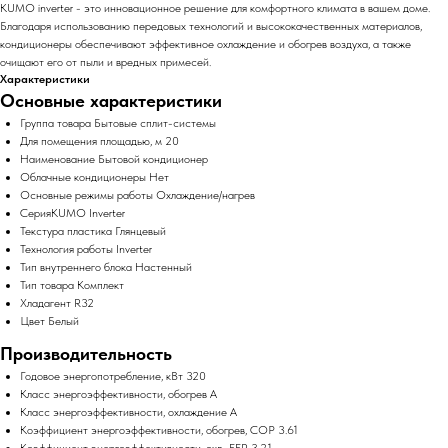
KUMO inverter - это инновационное решение для комфортного климата в вашем доме.
Благодаря использованию передовых технологий и высококачественных материалов,
кондиционеры обеспечивают эффективное охлаждение и обогрев воздуха, а также
очищают его от пыли и вредных примесей.
Характеристики
Основные характеристики
Группа товара Бытовые сплит-системы
Для помещения площадью, м 20
Наименование Бытовой кондиционер
Облачные кондиционеры Нет
Основные режимы работы Охлаждение/нагрев
СерияKUMO Inverter
Текстура пластика Глянцевый
Технология работы Inverter
Тип внутреннего блока Настенный
Тип товара Комплект
Хладагент R32
Цвет Белый
Производительность
Годовое энергопотребление, кВт 320
Класс энергоэффективности, обогрев A
Класс энергоэффективности, охлаждение A
Коэффициент энергоэффективности, обогрев, COP 3.61
Коэффициент энергоэффективности, охл., EER 3.21