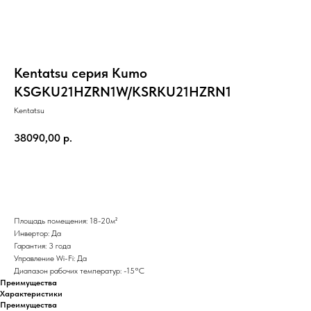
Kentatsu серия Kumo
KSGKU21HZRN1W/KSRKU21HZRN1
Kentatsu
38090,00
р.
Добавить в корзину
Площадь помещения: 18-20м²
Инвертор: Да
Гарантия: 3 года
Управление Wi-Fi: Да
Диапазон рабочих температур: -15°С
Преимущества
Характеристики
Преимущества