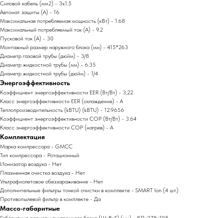
Силовой кабель (мм2) - 3x1.5
Автомат защиты (А) - 16
Максимальная потребляемая мощность (кВт) - 1.68
Максимальный потребляемый ток (А) - 9.2
Пусковой ток (А) - 30
Монтажный размер наружного блока (мм) - 415*263
Диаметр газовой трубы (дюйм) - 3/8
Диаметр жидкостной трубы (мм) - 6.35
Диаметр жидкостной трубы (дюйм) - 1/4
Энергоэффективность
Коэффициент энергоэффективности EER (Вт/Вт) - 3,22
Класс энергоэффективности EER (охлаждение) - A
Теплопроизводительность (kBTU) (kBTU) - 12.9656
Коэффициент энергоэффективности COP (Вт/Вт) - 3.64
Класс энергоэффективности COP (нагрев) - A
Комплектация
Марка компрессора - GMCC
Тип компрессора - Ротационный
Ионизатор воздуха - Нет
Плазменная очистка воздуха - Нет
Ультрафиолетовое обеззараживание - Нет
Дополнительные фильтры тонкой очистки в комплекте - SMART Ion (4 шт.)
Противопылевой фильтр в комплекте - Да
Массо-габаритные
Габаритные размеры внутреннего блока (ШxВxГ) (мм) - 811x278x198