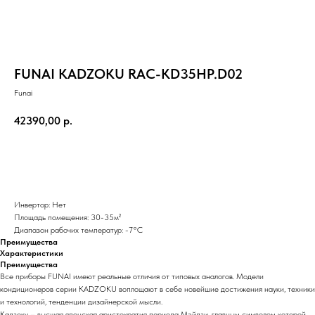
FUNAI KADZOKU RAC-KD35HP.D02
Funai
42390,00
р.
Добавить в корзину
Инвертор: Нет
Площадь помещения: 30-35м²
Диапазон рабочих температур: -7°С
Преимущества
Характеристики
Преимущества
Все приборы FUNAI имеют реальные отличия от типовых аналогов. Модели
кондиционеров серии KADZOKU воплощают в себе новейшие достижения науки, техники
и технологий, тенденции дизайнерской мысли.
Кадзоку – высшая японская аристократия периода Мэйдзи, главным символом которой