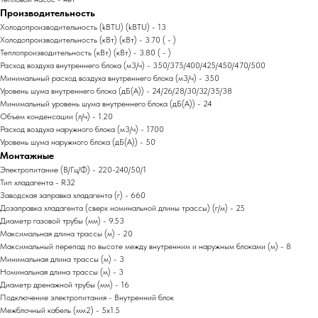
Производительность
Холодопроизводительность (kBTU) (kBTU) - 13
Холодопроизводительность (кВт) (кВт) - 3.70 ( - )
Теплопроизводительность (кВт) (кВт) - 3.80 ( - )
Расход воздуха внутреннего блока (м3/ч) - 350/375/400/425/450/470/500
Минимальный расход воздуха внутреннего блока (м3/ч) - 350
Уровень шума внутреннего блока (дБ(А)) - 24/26/28/30/32/35/38
Минимальный уровень шума внутреннего блока (дБ(А)) - 24
Объем конденсации (л/ч) - 1.20
Расход воздуха наружного блока (м3/ч) - 1700
Уровень шума наружного блока (дБ(А)) - 50
Монтажные
Электропитание (В/Гц/Ф) - 220-240/50/1
Тип хладагента - R32
Заводская заправка хладагента (г) - 660
Дозаправка хладагента (сверх номинальной длины трассы) (г/м) - 25
Диаметр газовой трубы (мм) - 9.53
Максимальная длина трассы (м) - 20
Максимальный перепад по высоте между внутренним и наружным блоками (м) - 8
Минимальная длина трассы (м) - 3
Номинальная длина трассы (м) - 3
Диаметр дренажной трубы (мм) - 16
Подключение электропитания - Внутренний блок
Межблочный кабель (мм2) - 5x1.5