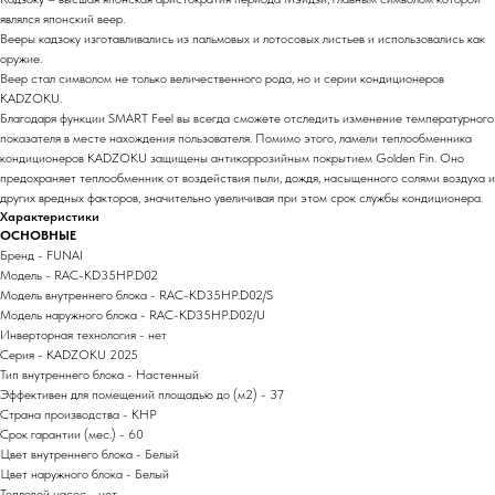
являлся японский веер.
Вееры кадзоку изготавливались из пальмовых и лотосовых листьев и использовались как
оружие.
Веер стал символом не только величественного рода, но и серии кондиционеров
KADZOKU.
Благодаря функции SMART Feel вы всегда сможете отследить изменение температурного
показателя в месте нахождения пользователя. Помимо этого, ламели теплообменника
кондиционеров KADZOKU защищены антикоррозийным покрытием Golden Fin. Оно
предохраняет теплообменник от воздействия пыли, дождя, насыщенного солями воздуха и
других вредных факторов, значительно увеличивая при этом срок службы кондиционера.
Характеристики
ОСНОВНЫЕ
Бренд - FUNAI
Модель - RAC-KD35HP.D02
Модель внутреннего блока - RAC-KD35HP.D02/S
Модель наружного блока - RAC-KD35HP.D02/U
Инверторная технология - нет
Серия - KADZOKU 2025
Тип внутреннего блока - Настенный
Эффективен для помещений площадью до (м2) - 37
Страна производства - КНР
Срок гарантии (мес.) - 60
Цвет внутреннего блока - Белый
Цвет наружного блока - Белый
Тепловой насос - нет