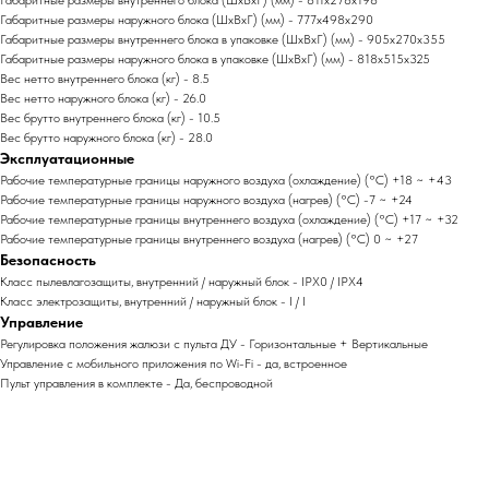
Габаритные размеры наружного блока (ШxВxГ) (мм) - 777x498x290
Габаритные размеры внутреннего блока в упаковке (ШxВxГ) (мм) - 905x270x355
Габаритные размеры наружного блока в упаковке (ШxВxГ) (мм) - 818x515x325
Вес нетто внутреннего блока (кг) - 8.5
Вес нетто наружного блока (кг) - 26.0
Вес брутто внутреннего блока (кг) - 10.5
Вес брутто наружного блока (кг) - 28.0
Эксплуатационные
Рабочие температурные границы наружного воздуха (охлаждение) (°C) +18 ~ +43
Рабочие температурные границы наружного воздуха (нагрев) (°C) -7 ~ +24
Рабочие температурные границы внутреннего воздуха (охлаждение) (°C) +17 ~ +32
Рабочие температурные границы внутреннего воздуха (нагрев) (°C) 0 ~ +27
Безопасность
Класс пылевлагозащиты, внутренний / наружный блок - IPX0 / IPX4
Класс электрозащиты, внутренний / наружный блок - I / I
Управление
Регулировка положения жалюзи с пульта ДУ - Горизонтальные + Вертикальные
Управление c мобильного приложения по Wi-Fi - да, встроенное
Пульт управления в комплекте - Да, беспроводной