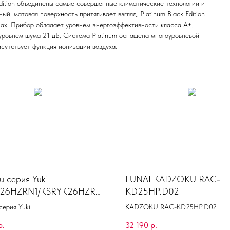
Edition объединены самые совершенные климатические технологии и
, матовая поверхность притягивает взгляд. Platinum Black Edition
нах. Прибор обладает уровнем энергоэффективности класса A+,
уровнем шума 21 дБ. Система Platinum оснащена многоуровневой
утствует функция ионизации воздуха.
u серия Yuki
FUNAI KADZOKU RAC-
26HZRN1/KSRYK26HZRN
KD25HP.D02
серия Yuki
KADZOKU RAC-KD25HP.D02
р.
32 190
р.