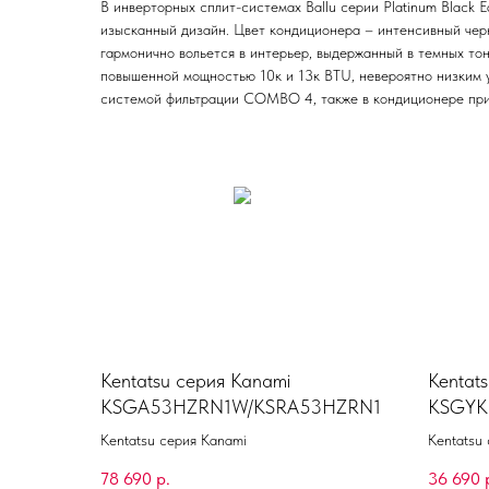
В инверторных сплит-системах Ballu серии Platinum Black 
изысканный дизайн. Цвет кондиционера – интенсивный черный
гармонично вольется в интерьер, выдержанный в темных то
повышенной мощностью 10к и 13к BTU, невероятно низким 
системой фильтрации COMBO 4, также в кондиционере прис
Kentatsu серия Kanami
Kentats
KSGA53HZRN1W/KSRA53HZRN1
KSGYK
1
Kentatsu серия Kanami
Kentatsu 
78 690
р.
36 690