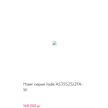
Haier серия Jade AS35S2SJ2FA-
W
168 000
р.