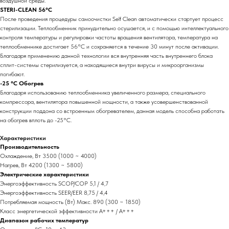
воздушной среды.
STERI-CLEAN 56°C
После проведения процедуры самоочистки Self Clean автоматически стартует процесс
стерилизации. Теплообменник принудительно осушается, и с помощью интеллектуального
контроля температуры и регулировки частоты вращения вентилятора, температура на
теплообменнике достигает 56°С и сохраняется в течение 30 минут после активации.
Благодаря применению данной технологии вся внутренняя часть внутреннего блока
сплит-системы стерилизуется, а находящиеся внутри вирусы и микроорганизмы
погибают.
-25 °С Обогрев
Благодаря использованию теплообменника увеличенного размера, специального
компрессора, вентилятора повышенной мощности, а также усовершенствованной
конструкции поддона со встроенным обогревателем, данная модель способна работать
на обогрев вплоть до -25°С.
Характеристики
Производительность
Охлаждение, Вт 3500 (1000 ~ 4000)
Нагрев, Вт 4200 (1300 ~ 5800)
Электрические характеристики
Энергоэффективность SCOP/COP 5,1 / 4,7
Энергоэффективность SEER/EER 8,75 / 4,4
Потребляемая мощность (Вт) Макс. 890 (300 ~ 1850)
Класс энергетической эффективности A+++ / А+++
Диапазон рабочих температур