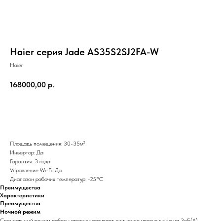
Haier серия Jade AS35S2SJ2FA-W
Haier
168000,00
р.
Добавить в корзину
Площадь помещения: 30-35м²
Инвертор: Да
Гарантия: 3 года
Управление Wi-Fi: Да
Диапазон рабочих температур: -25°С
Преимущества
Характеристики
Преимущества
Ночной режим
Специальный режим работы предусматривает снижение уровня шума на 3дБ(А).