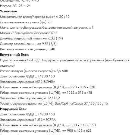
Охлаждение, °С -10 ~ 43
Нагрев, °С -25 ~ 24
Установка
Максимальная длина/перепад высот, м 20 / 10
Дополнительная заправка (г/м) 20
Макс. длина трубопроводов без дополнительной заправки, м 7
Марка используемого хладагента R32
Диаметр жидкостной линии, мм 6,35 (1/4)
Диаметр газовой линии, мм 9,52 (3/8)
Вес заправляемого хладагента, г 740
Внутренний блок
Пульт управленияYR-HQ / Поддержка проводных пультов управления (приобретаются
отдельно)
Расход воздуха (высокая скорость), м3/ч 600
Электропитание, Ф/В/Гц 1 / 230 / 50
Заводская маркировка AS12JBCHRA
Габаритные размеры без упаковки (Ш/Г/В), мм 923 х 215 х 320
Габаритные размеры в упаковке (Ш/Г/В), мм 1032 х 318 х 418
Чистый вес / Вес в упаковке, кг 12 / 15,2
Уровень звукового давления [дБ(А)], Выс/Ср/Низ/Сверх 37 / 33 / 30 / 16
Наружный блок
Электропитание, Ф/В/Гц 1 / 230 / 50
Заводская маркировка 1U12MECFRA
Габаритные размеры без упаковки (Ш/Г/В), мм 800 х 275 х 553
Габаритные размеры в упаковке (Ш/Г/В), мм 908 х 405 х 625