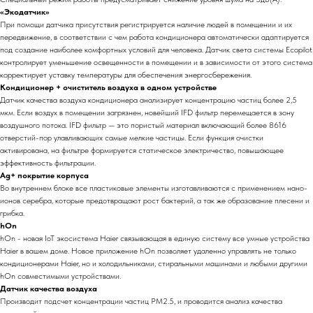
«Экодатчик»
При помощи датчика присутствия регистрируется наличие людей в помещении и их
передвижение, в соответствии с чем работа кондиционера автоматически адаптируется
под создание наиболее комфортных условий для человека. Датчик света системы Ecopilot
контролирует уменьшение освещенности в помещении и в зависимости от этого система
корректирует уставку температуры для обеспечения энергосбережения.
Кондиционер + очиститель воздуха в одном устройстве
Датчик качества воздуха кондиционера анализирует концентрацию частиц более 2,5
мкм. Если воздух в помещении загрязнен, новейший IFD фильтр перемещается в зону
воздушного потока. IFD фильтр — это пористый материал включающий более 8616
отверстий-пор улавливающих самые мелкие частицы. Если функция очистки
активирована, на фильтре формируется статическое электричество, повышающее
эффективность фильтрации.
Ag+ покрытие корпуса
Во внутреннем блоке все пластиковые элементы изготавливаются с применением нано-
ионов серебра, которые предотвращают рост бактерий, а так же образование плесени и
грибка.
hOn
hOn - новая IoT экосистема Haier связывающая в единую систему все умные устройства
Haier в вашем доме. Новое приложение hOn позволяет удаленно управлять не только
кондиционерами Haier, но и холодильниками, стиральными машинами и любыми другими
hOn совместимыми устройствами.
Датчик качества воздуха
Производит подсчет концентрации частиц PM2.5, и проводится анализ качества