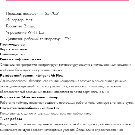
Площадь помещения: 65-70м²
Инвертор: Нет
Гарантия: 3 года
Управление Wi-Fi: Да
Диапазон рабочих температур: -7°С
Преимущества
Характеристики
Преимущества
Режим комфортного сна
Специальная программа контролирует температуру воздуха в помещении для создания
наиболее благоприятных условий для сна.
Комфортный режим Inteligent Air Flow
Для комфортного и безопасного кондиционирования воздуха в помещении в режиме
охлаждения воздушный поток направляется вдоль плоскости потолка, а в режиме
обогрева теплый воздушный поток направляется почти вертикально вниз.
Встроенный 24-ех часовой таймер.
Работа по таймеру позволяет задавать программу работы кондиционера в течение суток
Покрытие теплообменника Blue Fin
Кондиционер с дополнительным покрытием теплообменника
Тихая работа
Воздушный поток плавно протекает через выпускной канал, и направление потока легко
выходящего вохдуха создает комфортные условия. Специально спроектированная