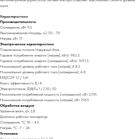
несимметричная форма лопастей вентилятора позволяет максимально снизить уровень
шума
Характеристики
Производительность
Охлаждение, кВт 9,5
Рекомендованная площадь, м2 50 - 70
Нагрев, кВт 7,1
Электрические характеристики
Подключение питания Наружный блок
Годовое потребление энергии (нагрев), кВт/г. 982,5
Годовое потребление энергии (охлаждение), кВт/г. 1097,5
Номинальный уровень рабочего тока (нагрев), А 8,5
Номинальный уровень рабочего тока (охлаждение), А 8
EER/COP 3,1 / 3,61
Класс эффективности B / A
Электропитание, Ф/В/Гц 1 / 230 / 50
Номинальная потребляемая мощность (охлаждение), кВт 2,195
Номинальная потребляемая мощность (нагрев), кВт 1,965
Обработка воздуха
Удаление влаги, л/ч 2,8
Диапазон рабочих температур
Охлаждение, °С 18 ~ 43
Нагрев, °С -7 ~ 24
Установка