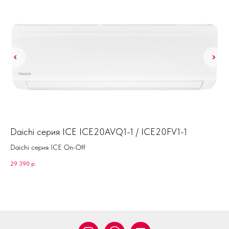
Daichi серия ICE ICE20AVQ1-1 / ICE20FV1-1
Ke
KS
Daichi серия ICE On-Off
Ken
29 390
р.
53 