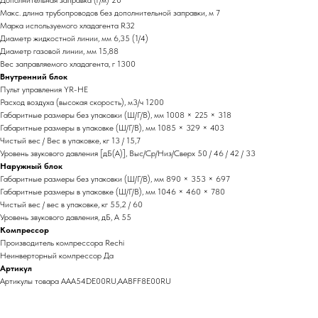
Дополнительная заправка (г/м) 20
Макс. длина трубопроводов без дополнительной заправки, м 7
Марка используемого хладагента R32
Диаметр жидкостной линии, мм 6,35 (1/4)
Диаметр газовой линии, мм 15,88
Вес заправляемого хладагента, г 1300
Внутренний блок
Пульт управления YR-HE
Расход воздуха (высокая скорость), м3/ч 1200
Габаритные размеры без упаковки (Ш/Г/В), мм 1008 × 225 × 318
Габаритные размеры в упаковке (Ш/Г/В), мм 1085 × 329 × 403
Чистый вес / Вес в упаковке, кг 13 / 15,7
Уровень звукового давления [дБ(А)], Выс/Ср/Низ/Сверх 50 / 46 / 42 / 33
Наружный блок
Габаритные размеры без упаковки (Ш/Г/В), мм 890 × 353 × 697
Габаритные размеры в упаковке (Ш/Г/В), мм 1046 × 460 × 780
Чистый вес / вес в упаковке, кг 55,2 / 60
Уровень звукового давления, дБ, А 55
Компрессор
Производитель компрессора Rechi
Неинверторный компрессор Да
Артикул
Артикулы товара AAA54DE00RU,AABFF8E00RU