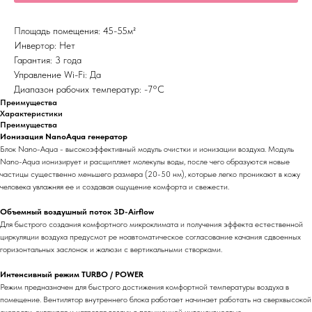
Площадь помещения: 45-55м²
Инвертор: Нет
Гарантия: 3 года
Управление Wi-Fi: Да
Диапазон рабочих температур: -7°С
Преимущества
Характеристики
Преимущества
Ионизация NanoAqua генератор
Блок Nano-Aqua - высокоэффективный модуль очистки и ионизации воздуха. Модуль
Nano-Aqua ионизирует и расщипляет молекулы воды, после чего образуются новые
частицы существенно меньшего размера (20-50 нм), которые легко проникают в кожу
человека увлажняя ее и создавая ощущение комфорта и свежести.
Объемный воздушный поток 3D-Airflow
Для быстрого создания комфортного микроклимата и получения эффекта естественной
циркуляции воздуха предусмот ре ноавтоматическое согласование качания сдвоенных
горизонтальных заслонок и жалюзи с вертикальными створками.
Интенсивный режим TURBO / POWER
Режим предназначен для быстрого достижения комфортной температуры воздуха в
помещение. Вентилятор внутреннего блока работает начинает работать на сверхвысокой