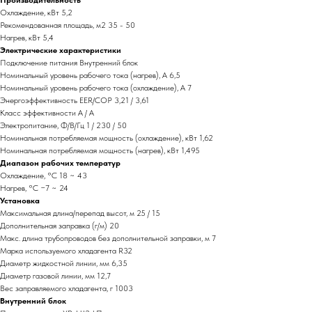
Производительность
Охлаждение, кВт 5,2
Рекомендованная площадь, м2 35 - 50
Нагрев, кВт 5,4
Электрические характеристики
Подключение питания Внутренний блок
Номинальный уровень рабочего тока (нагрев), А 6,5
Номинальный уровень рабочего тока (охлаждение), А 7
Энергоэффективность EER/COP 3,21 / 3,61
Класс эффективности A / A
Электропитание, Ф/В/Гц 1 / 230 / 50
Номинальная потребляемая мощность (охлаждение), кВт 1,62
Номинальная потребляемая мощность (нагрев), кВт 1,495
Диапазон рабочих температур
Охлаждение, °С 18 ~ 43
Нагрев, °С −7 ~ 24
Установка
Максимальная длина/перепад высот, м 25 / 15
Дополнительная заправка (г/м) 20
Макс. длина трубопроводов без дополнительной заправки, м 7
Марка используемого хладагента R32
Диаметр жидкостной линии, мм 6,35
Диаметр газовой линии, мм 12,7
Вес заправляемого хладагента, г 1003
Внутренний блок