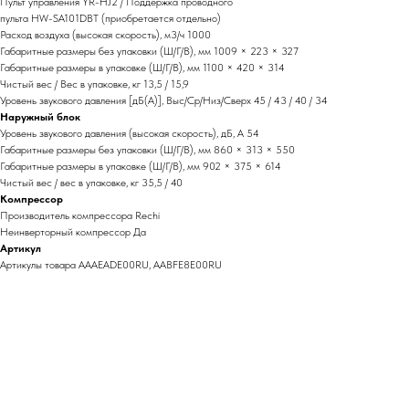
Пульт управления YR-HJ2 / Поддержка проводного
пульта HW-SA101DBT (приобретается отдельно)
Расход воздуха (высокая скорость), м3/ч 1000
Габаритные размеры без упаковки (Ш/Г/В), мм 1009 × 223 × 327
Габаритные размеры в упаковке (Ш/Г/В), мм 1100 × 420 × 314
Чистый вес / Вес в упаковке, кг 13,5 / 15,9
Уровень звукового давления [дБ(А)], Выс/Ср/Низ/Сверх 45 / 43 / 40 / 34
Наружный блок
Уровень звукового давления (высокая скорость), дБ, А 54
Габаритные размеры без упаковки (Ш/Г/В), мм 860 × 313 × 550
Габаритные размеры в упаковке (Ш/Г/В), мм 902 × 375 × 614
Чистый вес / вес в упаковке, кг 35,5 / 40
Компрессор
Производитель компрессора Rechi
Неинверторный компрессор Да
Артикул
Артикулы товара AAAEADE00RU, AABFE8E00RU