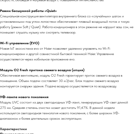
скорости, охлаждая и нагревая воздух с повышенной интенсивностью
Режим бесшумной работы «Quiet»
Специальная конструкция вентилятора внутреннего блока со «случайным» шагом и
установленными под углом лопастями обеспечивает плавный воздушный поток и тихую
работу (режим Soft / Quiet). Работа кондиционера в этом режиме не нарушит ваш сон, не
помешает слушать музыку или смотреть телевизор.
Wi-Fi управление (EVO)
Новая IoT экосистема evo от Haier позволяет удаленно управлять по Wi-Fi
кондиционерами и другой совместимой бытовой техникой Haier. Управление
осуществляется через мобильное приложение evo.
Модуль O2 Fresh притока свежего воздуха (опция)
Обеспечивая вентиляцию, модуль O2 Fresh гарантирует приток свежего воздуха в
помещение. Объем подачи составляет 30 м3/час. Блок подачи свежего воздуха
монтируется снаружи здания. Подача воздуха осуществляется по воздуховоду.
УФ-лампа нового поколения
Модуль UVC состоит из двух светодиодных УФ-ламп, генерирующих УФ-свет длиной
275 нм. Средняя степень очистки может достигать 91,47%. В данной модели
используется светодиодная технология нового поколения, с более широким УФ-
диапазоном и более длительным сроком эксплуатации.
Характеристики