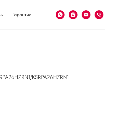
вы
Гарантии
 KSGPA26HZRN1/KSRPA26HZRN1