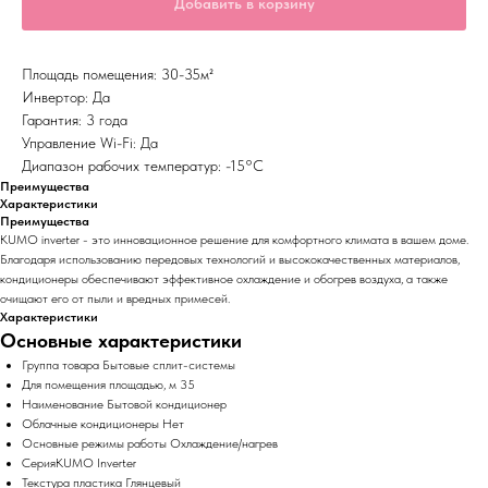
Добавить в корзину
Площадь помещения: 30-35м²
Инвертор: Да
Гарантия: 3 года
Управление Wi-Fi: Да
Диапазон рабочих температур: -15°С
Преимущества
Характеристики
Преимущества
KUMO inverter - это инновационное решение для комфортного климата в вашем доме.
Благодаря использованию передовых технологий и высококачественных материалов,
кондиционеры обеспечивают эффективное охлаждение и обогрев воздуха, а также
очищают его от пыли и вредных примесей.
Характеристики
Основные характеристики
Группа товара Бытовые сплит-системы
Для помещения площадью, м 35
Наименование Бытовой кондиционер
Облачные кондиционеры Нет
Основные режимы работы Охлаждение/нагрев
СерияKUMO Inverter
Текстура пластика Глянцевый