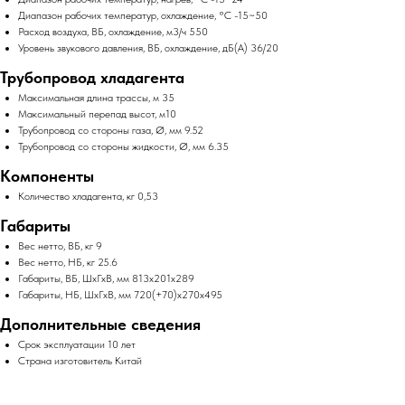
Диапазон рабочих температур, охлаждение, °C -15~50
Расход воздуха, ВБ, охлаждение, м3/ч 550
Уровень звукового давления, ВБ, охлаждение, дБ(А) 36/20
Трубопровод хладагента
Максимальная длина трассы, м 35
Максимальный перепад высот, м10
Трубопровод со стороны газа, Ø, мм 9.52
Трубопровод со стороны жидкости, Ø, мм 6.35
Компоненты
Количество хладагента, кг 0,53
Габариты
Вес нетто, ВБ, кг 9
Вес нетто, НБ, кг 25.6
Габариты, ВБ, ШхГхВ, мм 813х201х289
Габариты, НБ, ШхГхВ, мм 720(+70)х270х495
Дополнительные сведения
Срок эксплуатации 10 лет
Страна изготовитель Китай