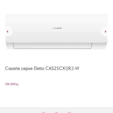
Casarte серия Eletto CAS25CX1/R3-W
Ke
KS
Ken
124 000
р.
53 