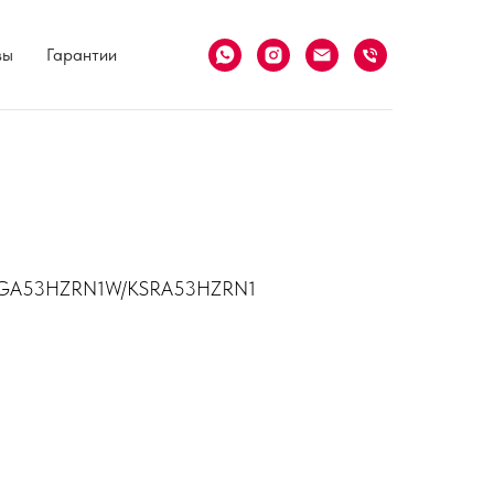
вы
Гарантии
 KSGA53HZRN1W/KSRA53HZRN1