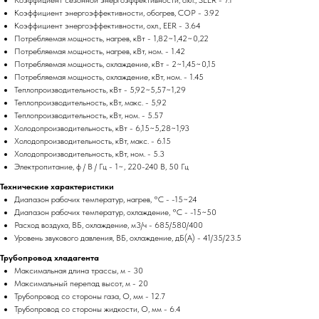
Коэффициент энергоэффективности, обогрев, COP - 3.92
Коэффициент энергоэффективности, охл., EER - 3.64
Потребляемая мощность, нагрев, кВт - 1,82~1,42~0,22
Потребляемая мощность, нагрев, кВт, ном. - 1.42
Потребляемая мощность, охлаждение, кВт - 2~1,45~0,15
Потребляемая мощность, охлаждение, кВт, ном. - 1.45
Теплопроизводительность, кВт - 5,92~5,57~1,29
Теплопроизводительность, кВт, макс. - 5,92
Теплопроизводительность, кВт, ном. - 5.57
Холодопроизводительность, кВт - 6,15~5,28~1,93
Холодопроизводительность, кВт, макс. - 6.15
Холодопроизводительность, кВт, ном. - 5.3
Электропитание, ф / В / Гц - 1~, 220-240 В, 50 Гц
Технические характеристики
Диапазон рабочих температур, нагрев, °C - -15~24
Диапазон рабочих температур, охлаждение, °C - -15~50
Расход воздуха, ВБ, охлаждение, м3/ч - 685/580/400
Уровень звукового давления, ВБ, охлаждение, дБ(А) - 41/35/23.5
Трубопровод хладагента
Максимальная длина трассы, м - 30
Максимальный перепад высот, м - 20
Трубопровод со стороны газа, O, мм - 12.7
Трубопровод со стороны жидкости, O, мм - 6.4