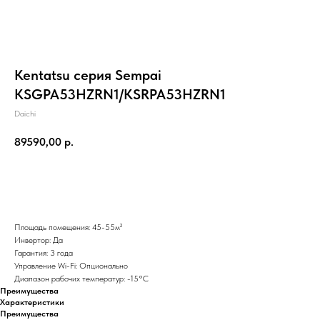
Kentatsu серия Sempai
KSGPA53HZRN1/KSRPA53HZRN1
Daichi
89590,00
р.
Добавить в корзину
Площадь помещения: 45-55м²
Инвертор: Да
Гарантия: 3 года
Управление Wi-Fi: Опционально
Диапазон рабочих температур: -15°С
Преимущества
Характеристики
Преимущества