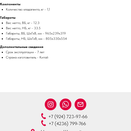
Компоненты
Количество хладагента, кг - 1,1
Габариты
Вес нетто, ВБ, кг - 12.3
Вес нетто, НБ, кг - 33.5
Габариты, ВБ, ШхГхВ, мм - 965x239x319
Габариты, НБ, ШхГхВ, мм - 805x330x554
Дополнительные сведения
Срок эксплуатации - 7 лет
Страна изготовитель - Китай
+7 (924) 723-97-66
+7 (4236) 799-766