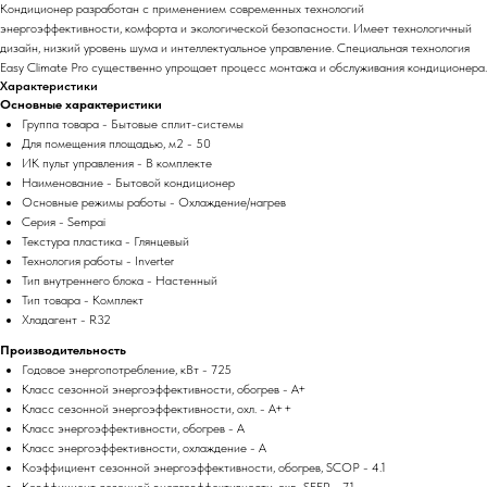
Кондиционер разработан с применением современных технологий
энергоэффективности, комфорта и экологической безопасности. Имеет технологичный
дизайн, низкий уровень шума и интеллектуальное управление. Специальная технология
Easy Climate Pro существенно упрощает процесс монтажа и обслуживания кондиционера.
Характеристики
Основные характеристики
Группа товара - Бытовые сплит-системы
Для помещения площадью, м2 - 50
ИК пульт управления - В комплекте
Наименование - Бытовой кондиционер
Основные режимы работы - Охлаждение/нагрев
Серия - Sempai
Текстура пластика - Глянцевый
Технология работы - Inverter
Тип внутреннего блока - Настенный
Тип товара - Комплект
Хладагент - R32
Производительность
Годовое энергопотребление, кВт - 725
Класс сезонной энергоэффективности, обогрев - A+
Класс сезонной энергоэффективности, охл. - A++
Класс энергоэффективности, обогрев - A
Класс энергоэффективности, охлаждение - A
Коэффициент сезонной энергоэффективности, обогрев, SCOP - 4.1
Коэффициент сезонной энергоэффективности, охл., SEER - 7.1