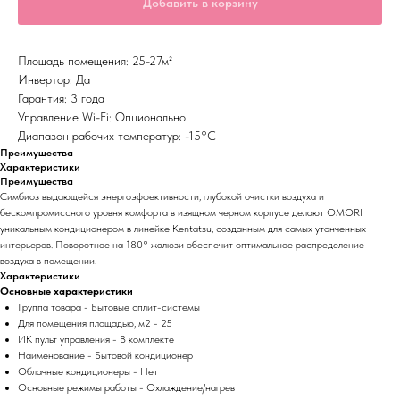
Добавить в корзину
Площадь помещения: 25-27м²
Инвертор: Да
Гарантия: 3 года
Управление Wi-Fi: Опционально
Диапазон рабочих температур: -15°С
Преимущества
Характеристики
Преимущества
Симбиоз выдающейся энергоэффективности, глубокой очистки воздуха и
бескомпромиссного уровня комфорта в изящном черном корпусе делают OMORI
уникальным кондиционером в линейке Kentatsu, созданным для самых утонченных
интерьеров. Поворотное на 180° жалюзи обеспечит оптимальное распределение
воздуха в помещении.
Характеристики
Основные характеристики
Группа товара - Бытовые сплит-системы
Для помещения площадью, м2 - 25
ИК пульт управления - В комплекте
Наименование - Бытовой кондиционер
Облачные кондиционеры - Нет
Основные режимы работы - Охлаждение/нагрев