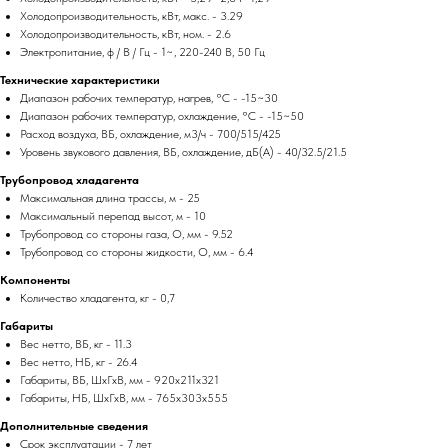
Холодопроизводительность, кВт, макс. - 3.29
Холодопроизводительность, кВт, ном. - 2.6
Электропитание, ф / В / Гц - 1~, 220-240 В, 50 Гц
Технические характеристики
Диапазон рабочих температур, нагрев, °C - -15~30
Диапазон рабочих температур, охлаждение, °C - -15~50
Расход воздуха, ВБ, охлаждение, м3/ч - 700/515/425
Уровень звукового давления, ВБ, охлаждение, дБ(А) - 40/32.5/21.5
Трубопровод хладагента
Максимальная длина трассы, м - 25
Максимальный перепад высот, м - 10
Трубопровод со стороны газа, O, мм - 9.52
Трубопровод со стороны жидкости, O, мм - 6.4
Компоненты
Количество хладагента, кг - 0,7
Габариты
Вес нетто, ВБ, кг - 11.3
Вес нетто, НБ, кг - 26.4
Габариты, ВБ, ШхГхВ, мм - 920x211x321
Габариты, НБ, ШхГхВ, мм - 765x303x555
Дополнительные сведения
Срок эксплуатации - 7 лет