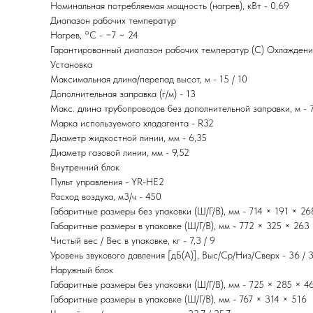
Номинальная потребляемая мощность (нагрев), кВт - 0,69
Диапазон рабочих температур
Нагрев, °С - −7 ~ 24
Гарантированный диапазон рабочих температур (С) Охлаждени
Установка
Максимальная длина/перепад высот, м - 15 / 10
Дополнительная заправка (г/м) - 13
Макс. длина трубопроводов без дополнительной заправки, м - 
Марка используемого хладагента - R32
Диаметр жидкостной линии, мм - 6,35
Диаметр газовой линии, мм - 9,52
Внутренний блок
Пульт управления - YR-HE2
Расход воздуха, м3/ч - 450
Габаритные размеры без упаковки (Ш/Г/В), мм - 714 × 191 × 26
Габаритные размеры в упаковке (Ш/Г/В), мм - 772 × 325 × 263
Чистый вес / Вес в упаковке, кг - 7,3 / 9
Уровень звукового давления [дБ(А)], Выс/Ср/Низ/Сверх - 36 / 3
Наружный блок
Габаритные размеры без упаковки (Ш/Г/В), мм - 725 × 285 × 4
Габаритные размеры в упаковке (Ш/Г/В), мм - 767 × 314 × 516