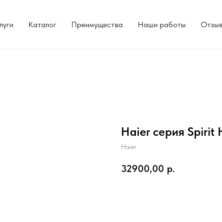
луги
Каталог
Преимущества
Наши работы
Отзы
Haier серия Spiri
Haier
32900,00
р.
Добавить в корзину