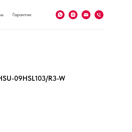
вы
Гарантии
t HSU-09HSL103/R3-W