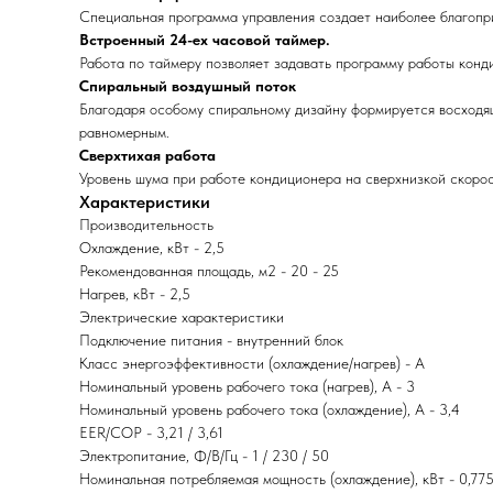
Специальная программа управления создает наиболее благопри
Встроенный 24-ех часовой таймер.
Работа по таймеру позволяет задавать программу работы конд
Спиральный воздушный поток
Благодаря особому спиральному дизайну формируется восходящ
равномерным.
Сверхтихая работа
Уровень шума при работе кондиционера на сверхнизкой скорос
Характеристики
Производительность
Охлаждение, кВт - 2,5
Рекомендованная площадь, м2 - 20 - 25
Нагрев, кВт - 2,5
Электрические характеристики
Подключение питания - внутренний блок
Класс энергоэффективности (охлаждение/нагрев) - A
Номинальный уровень рабочего тока (нагрев), А - 3
Номинальный уровень рабочего тока (охлаждение), А - 3,4
EER/COP - 3,21 / 3,61
Электропитание, Ф/В/Гц - 1 / 230 / 50
Номинальная потребляемая мощность (охлаждение), кВт - 0,77