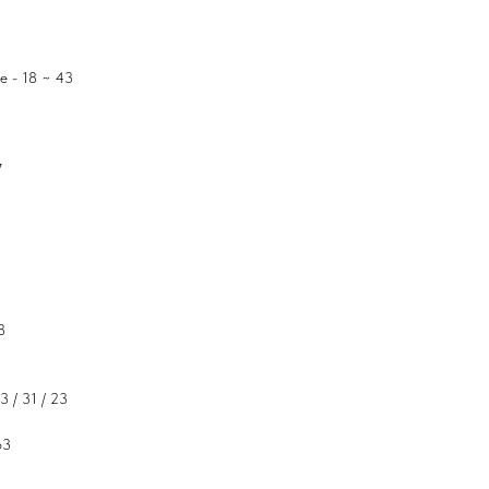
е - 18 ~ 43
7
8
3 / 31 / 23
63