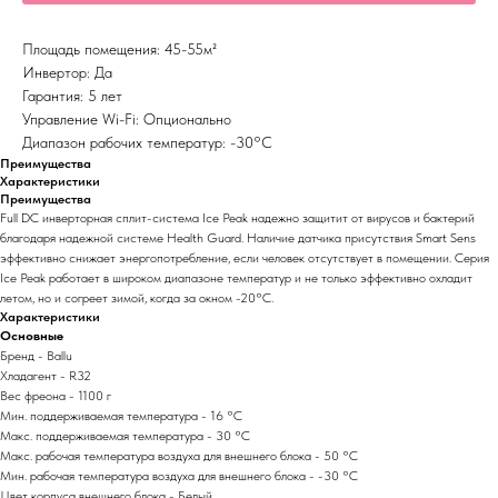
Площадь помещения: 45-55м²
Инвертор: Да
Гарантия: 5 лет
Управление Wi-Fi: Опционально
Диапазон рабочих температур: -30°С
Преимущества
Характеристики
Преимущества
Full DC инверторная сплит-система Ice Peak надежно защитит от вирусов и бактерий
благодаря надежной системе Health Guard. Наличие датчика присутствия Smart Sens
эффективно снижает энергопотребление, если человек отсутствует в помещении. Серия
Ice Peak работает в широком диапазоне температур и не только эффективно охладит
летом, но и согреет зимой, когда за окном -20°С.
Характеристики
Основные
Бренд - Ballu
Хладагент - R32
Вес фреона - 1100 г
Мин. поддерживаемая температура - 16 °С
Макс. поддерживаемая температура - 30 °С
Макс. рабочая температура воздуха для внешнего блока - 50 °С
Мин. рабочая температура воздуха для внешнего блока - -30 °С
Цвет корпуса внешнего блока - Белый