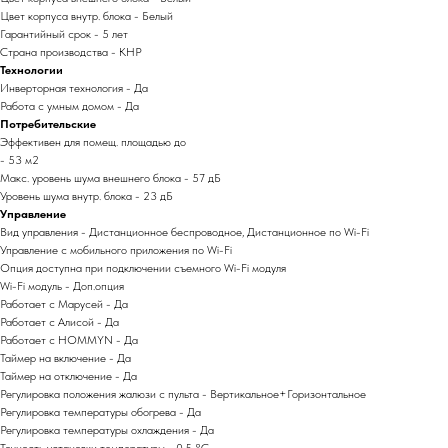
Цвет корпуса внутр. блока - Белый
Гарантийный срок - 5 лет
Страна производства - КНР
Технологии
Инверторная технология - Да
Работа с умным домом - Да
Потребительские
Эффективен для помещ. площадью до
- 53 м2
Макс. уровень шума внешнего блока - 57 дБ
Уровень шума внутр. блока - 23 дБ
Управление
Вид управления - Дистанционное беспроводное, Дистанционное по Wi-Fi
Управление c мобильного приложения по Wi-Fi
Опция доступна при подключении съемного Wi-Fi модуля
Wi-Fi модуль - Доп.опция
Работает с Марусей - Да
Работает с Алисой - Да
Работает с HOMMYN - Да
Таймер на включение - Да
Таймер на отключение - Да
Регулировка положения жалюзи с пульта - Вертикальное+Горизонтальное
Регулировка температуры обогрева - Да
Регулировка температуры охлаждения - Да