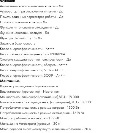
Функции
Автоматическое покачивание жалюзи - Да
Авторестарт при отключении питания - Да
Память заданных параметров работы - Да
Память положения жалюзи - Да
Функция интенсивного охлаждения - Да
Функция ионизации воздуха - Да
Функция 'Теплый старт' - Да
Защита и безопасность
Класс энергоэффективности - A+++
Класс пылевлагозащищенности - IPX0/IPX4
Система самодиагностики неисправности - Да
Класс энергоэффективности, обогрев - A+++
Класс энергоэффективности, SEER - A+++
Класс энергоэффективности, SCOP - A+++
Монтажные
Вариант размещения - Горизонтальное
Вид установки (крепления) - Настенная
Мощность кондиционера (охлаждение),BTU - 18 000
Базовая мощность кондиционера (охлаждение),BTU - 18 000
Потребляемая мощность в режиме нагрева - 1500 Вт
Потребляемая мощность в режиме охлаждения - 1318 Вт
Макс. потребляемая мощность - 1.79 кВт
Макс. длина магистрали (трассы) - 30 м
Макс. перепад высот между внутр. и внешним блоками - 20 м