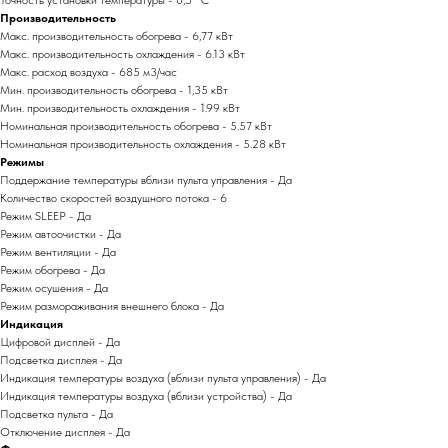
Точность установки температуры - 0,5 °С
Производительность
Макс. производительность обогрева - 6,77 кВт
Макс. производительность охлаждения - 6.13 кВт
Макс. расход воздуха - 685 м3/час
Мин. производительность обогрева - 1,35 кВт
Мин. производительность охлаждения - 1.99 кВт
Номинальная производительность обогрева - 5.57 кВт
Номинальная производительность охлаждения - 5.28 кВт
Режимы
Поддержание температуры вблизи пульта управления - Да
Количество скоростей воздушного потока - 6
Режим SLEEP - Да
Режим автоочистки - Да
Режим вентиляции - Да
Режим обогрева - Да
Режим осушения - Да
Режим размораживания внешнего блока - Да
Индикация
Цифровой дисплей - Да
Подсветка дисплея - Да
Индикация температуры воздуха (вблизи пульта управления) - Да
Индикация температуры воздуха (вблизи устройства) - Да
Подсветка пульта - Да
Отключение дисплея - Да