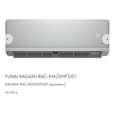
r
FUNAI KAGAMI RAC-KM20HP.D01
Ba
KAGAMI RAC-KM20HP.D01 (комплект)
34 590
р.
54 