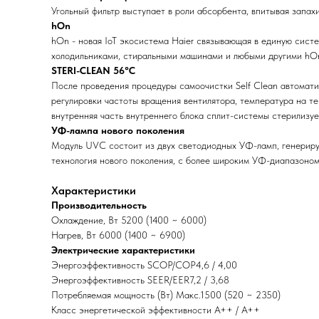
Угольный фильтр выступает в роли абсорбента, впитывая запах
hOn
hOn - новая IoT экосистема Haier связывающая в единую систе
холодильниками, стиральными машинами и любыми другими hO
STERI-CLEAN 56°C
После проведения процедуры самоочистки Self Clean автомати
регулировки частоты вращения вентилятора, температура на т
внутренняя часть внутреннего блока сплит-системы стерилизуе
УФ-лампа нового поколения
Модуль UVC состоит из двух светодиодных УФ-ламп, генериру
технология нового поколения, с более широким УФ-диапазоном
Характеристики
Производительность
Охлаждение, Вт 5200 (1400 ~ 6000)
Нагрев, Вт 6000 (1400 ~ 6900)
Электрические характеристики
Энергоэффективность SCOP/COP4,6 / 4,00
Энергоэффективность SEER/EER7,2 / 3,68
Потребляемая мощность (Вт) Макс.1500 (520 ~ 2350)
Класс энергетической эффективности А++ / А++