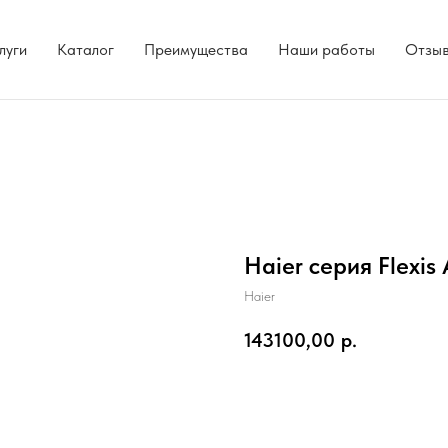
луги
Каталог
Преимущества
Наши работы
Отзы
Haier серия Flexi
Haier
143100,00
р.
Добавить в корзину