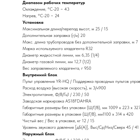
Диапазон рабочих температур
Охлаждение, °С-20 ~ 43
Нагрев, °С-20 ~ 24
Установка
Максимальная длина/перепад высот, м 25 / 15
Дополнительная заправка (г/м) 20
Макс. длина трубопроводов без дополнительной заправки, м 7
Марка используемого хладагента R32
Диаметр жидкостной линии, мм 6,35 (1/4)
Диаметр газовой линии, мм 12,7 (1/2)
Вес заправляемого хладагента, г 950
Внутренний блок
Пульт управления YR-HQ / Поддержка проводных пультов управ
Расход воздуха (высокая скорость), м 3/ч900
Электропитание, Ф/В/Гц1 / 230 / 50
Заводская маркировка AS18FDAHRA
Габаритные размеры без упаковки (Ш/Г/В), мм 1009 x 223 x 32
Габаритные размеры в упаковке (Ш/Г/В), мм1100 x 314 x 420
Чистый вес / Вес в упаковке, кг 12 / 15
Уровень звукового давления [дБ(А)], Выс/Ср/Низ/Сверх 45 / 41 
Наружный блок