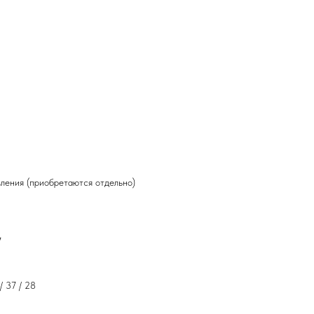
ления (приобретаются отдельно)
7
/ 37 / 28