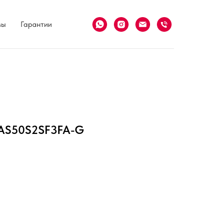
вы
Гарантии
s AS50S2SF3FA-G