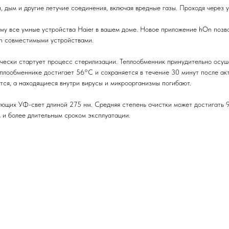
и, дым и другие летучие соединения, включая вредные газы. Проходя через 
му все умные устройства Haier в вашем доме. Новое приложение hOn позво
n совместимыми устройствами.
чески стартует процесс стерилизации. Теплообменник принудительно осуш
еплообменнике достигает 56°С и сохраняется в течение 30 минут после ак
тся, а находящиеся внутри вирусы и микроорганизмы погибают.
ющих УФ-свет длиной 275 нм. Средняя степень очистки может достигать 9
 и более длительным сроком эксплуатации.