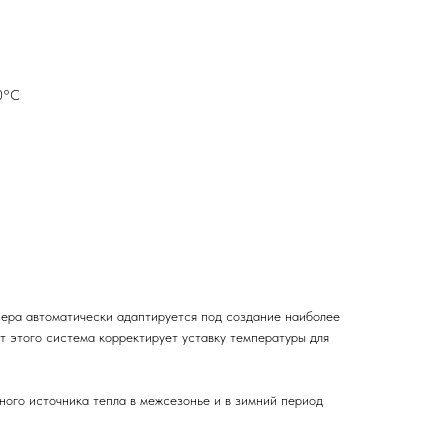
20°С
нера автоматически адаптируется под создание наиболее
т этого система корректирует уставку температуры для
ного источника тепла в межсезонье и в зимний период