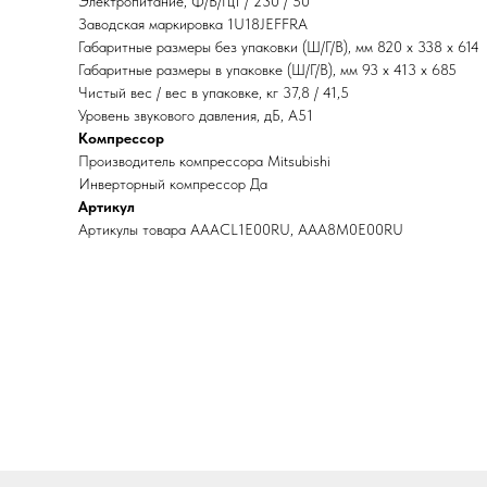
Электропитание, Ф/В/Гц1 / 230 / 50
Заводская маркировка 1U18JEFFRA
Габаритные размеры без упаковки (Ш/Г/В), мм 820 х 338 х 614
Габаритные размеры в упаковке (Ш/Г/В), мм 93 х 413 х 685
Чистый вес / вес в упаковке, кг 37,8 / 41,5
Уровень звукового давления, дБ, А51
Компрессор
Производитель компрессора Mitsubishi
Инверторный компрессор Да
Артикул
Артикулы товара AAACL1E00RU, AAA8M0E00RU