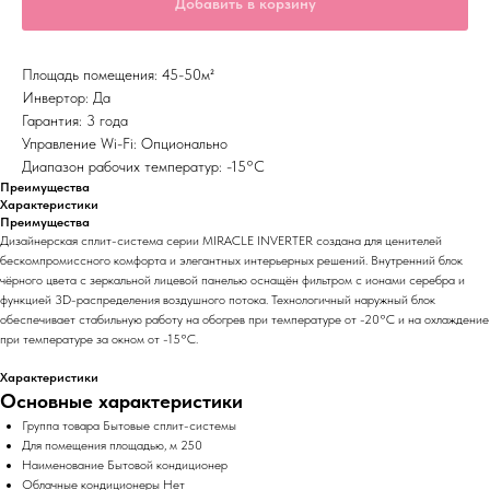
Добавить в корзину
Площадь помещения: 45-50м²
Инвертор: Да
Гарантия: 3 года
Управление Wi-Fi: Опционально
Диапазон рабочих температур: -15°С
Преимущества
Характеристики
Преимущества
Дизайнерская сплит-система серии MIRACLE INVERTER создана для ценителей
бескомпромиссного комфорта и элегантных интерьерных решений. Внутренний блок
чёрного цвета с зеркальной лицевой панелью оснащён фильтром с ионами серебра и
функцией 3D-распределения воздушного потока. Технологичный наружный блок
обеспечивает стабильную работу на обогрев при температуре от -20°С и на охлаждение
при температуре за окном от -15°С.
Характеристики
Основные характеристики
Группа товара Бытовые сплит-системы
Для помещения площадью, м 250
Наименование Бытовой кондиционер
Облачные кондиционеры Нет