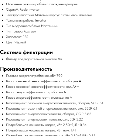
Основные режимы работы Охлаждение/нагрев
СерияMIRacle Inverter
Текстура пластика Матовый корпус с глянцевой панелью
Технология работы Inverter
Тип внутреннего блока Настенный
Тип товара Комплект
Хладагент R32
Цвет Чёрный
Система фильтрации
Фильтр предварительной очистки Да
Производительность
Годовое энергопотребление, кВт 790
Класс сезонной энергоэффективности, обогрев A+
Класс сезонной энергоэффективности, охл. A++
Класс энергоэффективности, обогрев A
Класс энергоэффективности, охлаждение A
Коэффициент сезонной энергоэффективности, обогрев, SCOP 4
Коэффициент сезонной энергоэффективности, охл., SEER 6.1
Коэффициент энергоэффективности, обогрев, COP 3.65
Коэффициент энергоэффективности, охл., EER 3.22
Потребляемая мощность, нагрев, кВт 2,50~1,41~0,34
Потребляемая мощность, нагрев, кВт, ном. 1.41
Потребляемая мощность, охлаждение, кВт 2,50~1,58~0,33