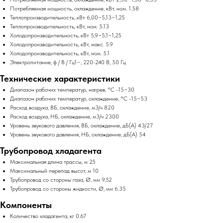
Потребляемая мощность, охлаждение, кВт, ном. 1.58
Теплопроизводительность, кВт 6,00~5,13~1,25
Теплопроизводительность, кВт, ном. 5.13
Холодопроизводительность, кВт 5,9~5,1~1,25
Холодопроизводительность, кВт, макс. 5.9
Холодопроизводительность, кВт, ном. 5.1
Электропитание, ф / В / Гц1~, 220-240 В, 50 Гц
Технические характеристики
Диапазон рабочих температур, нагрев, °C -15~30
Диапазон рабочих температур, охлаждение, °C -15~53
Расход воздуха, ВБ, охлаждение, м3/ч 820
Расход воздуха, НБ, охлаждение, м3/ч 2300
Уровень звукового давления, ВБ, охлаждение, дБ(А) 43/27
Уровень звукового давления, НБ, охлаждение, дБ(А) 54
Трубопровод хладагента
Максимальная длина трассы, м 25
Максимальный перепад высот, м 10
Трубопровод со стороны газа, Ø, мм 9.52
Трубопровод со стороны жидкости, Ø, мм 6.35
Компоненты
Количество хладагента, кг 0.67