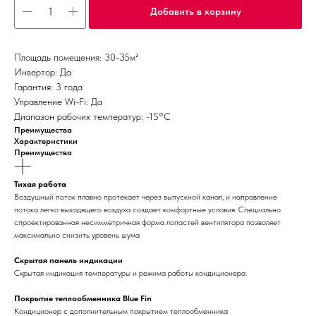
Добавить в корзину
Площадь помещения: 30-35м²
Инвертор: Да
Гарантия: 3 года
Управление Wi-Fi: Да
Диапазон рабочих температур: -15°С
Преимущества
Характеристики
Преимущества
Тихая работа
Воздушный поток плавно протекает через выпускной канал, и направление
потока легко выходящего воздуха создает комфортные условия. Специально
спроектированная несимметричная форма лопастей вентилятора позволяет
максимально снизить уровень шума
Скрытая панель индикации
Скрытая индикация температуры и режима работы кондиционера.
Покрытие теплообменника Blue Fin
Кондиционер с дополнительным покрытием теплообменника