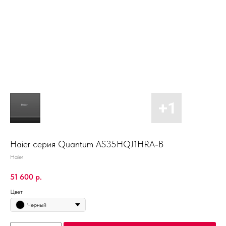
Haier серия Quantum AS35HQJ1HRA-B
Haier
51 600
р.
Цвет
Черный