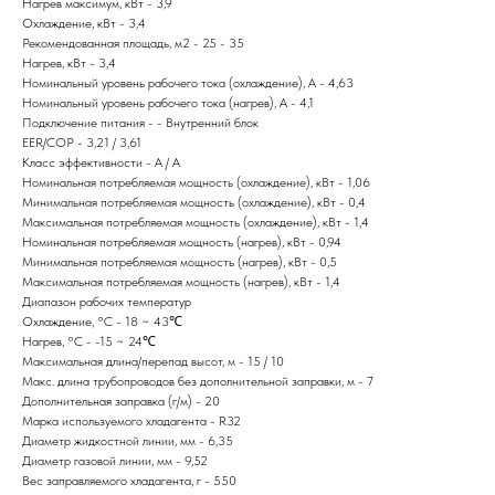
Нагрев максимум, кВт - 3,9
Охлаждение, кВт - 3,4
Рекомендованная площадь, м2 - 25 - 35
Нагрев, кВт - 3,4
Номинальный уровень рабочего тока (охлаждение), А - 4,63
Номинальный уровень рабочего тока (нагрев), А - 4,1
Подключение питания - - Внутренний блок
EER/COP - 3,21 / 3,61
Класс эффективности - A / A
Номинальная потребляемая мощность (охлаждение), кВт - 1,06
Минимальная потребляемая мощность (охлаждение), кВт - 0,4
Максимальная потребляемая мощность (охлаждение), кВт - 1,4
Номинальная потребляемая мощность (нагрев), кВт - 0,94
Минимальная потребляемая мощность (нагрев), кВт - 0,5
Максимальная потребляемая мощность (нагрев), кВт - 1,4
Диапазон рабочих температур
Охлаждение, °С - 18 ~ 43℃
Нагрев, °С - -15 ~ 24℃
Максимальная длина/перепад высот, м - 15 / 10
Макс. длина трубопроводов без дополнительной заправки, м - 7
Дополнительная заправка (г/м) - 20
Марка используемого хладагента - R32
Диаметр жидкостной линии, мм - 6,35
Диаметр газовой линии, мм - 9,52
Вес заправляемого хладагента, г - 550