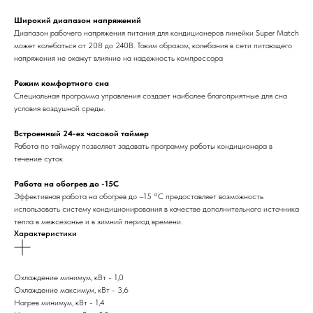
Широкий диапазон напряжений
Диапазон рабочего напряжения питания для кондиционеров линейки Super Match
может колебаться от 208 до 240В. Таким образом, колебания в сети питающего
напряжения не окажут влияние на надежность компрессора
Режим комфортного сна
Специальная программа управления создает наиболее благоприятные для сна
условия воздушной среды.
Встроенный 24-ех часовой таймер
Работа по таймеру позволяет задавать программу работы кондиционера в
течение суток
Работа на обогрев до -15С
Эффективная работа на обогрев до –15 °С предоставляет возможность
использовать систему кондиционирования в качестве дополнительного источника
тепла в межсезонье и в зимний период времени.
Характеристики
Охлаждение минимум, кВт - 1,0
Охлаждение максимум, кВт - 3,6
Нагрев минимум, кВт - 1,4