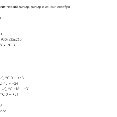
литический фильтр, фильтр с ионами серебра
а
40
м 930x335x260
785x530x315
ие), °C 0 ~ +43
C -15 ~ +24
ние), °C +16 ~ +31
 °C 0 ~ +31
X4
ласс