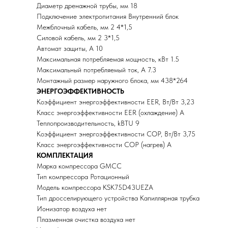
Диаметр дренажной трубы, мм 18
Подключение электропитания Внутренний блок
Межблочный кабель, мм 2 4*1,5
Силовой кабель, мм 2 3*1,5
Автомат защиты, А 10
Максимальная потребляемая мощность, кВт 1.5
Максимальный потребляемый ток, А 7.3
Монтажный размер наружного блока, мм 438*264
ЭНЕРГОЭФФЕКТИВНОСТЬ
Коэффициент энергоэффективности EER, Вт/Вт 3,23
Класс энергоэффективности EER (охлаждение) A
Теплопроизводительность, kBTU 9
Коэффициент энергоэффективности COP, Вт/Вт 3,75
Класс энергоэффективности COP (нагрев) A
КОМПЛЕКТАЦИЯ
Марка компрессора GMCC
Тип компрессора Ротационный
Модель компрессора KSK75D43UEZA
Тип дросселирующего устройства Капиллярная трубка
Ионизатор воздуха нет
Плазменная очистка воздуха нет