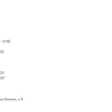
- 0.98)
92)
 20
207
м блоками, м 8