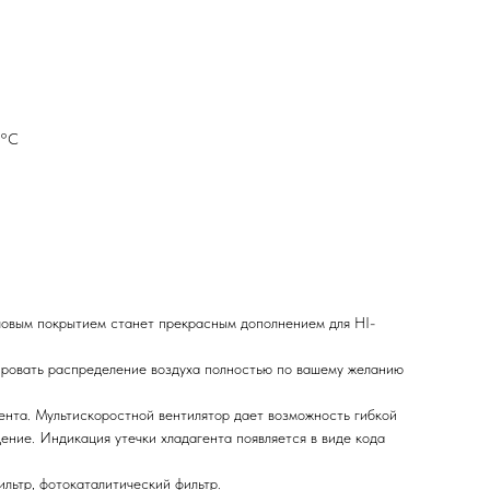
7°С
ловым покрытием станет прекрасным дополнением для HI-
ровать распределение воздуха полностью по вашему желанию
ента. Мультискоростной вентилятор дает возможность гибкой
ение. Индикация утечки хладагента появляется в виде кода
ильтр, фотокаталитический фильтр.