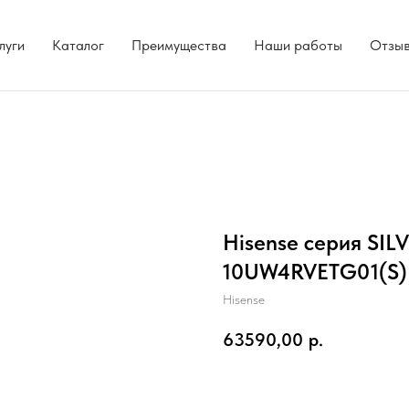
луги
Каталог
Преимущества
Наши работы
Отзы
Hisense серия SIL
10UW4RVETG01(S)
Hisense
63590,00
р.
Добавить в корзину