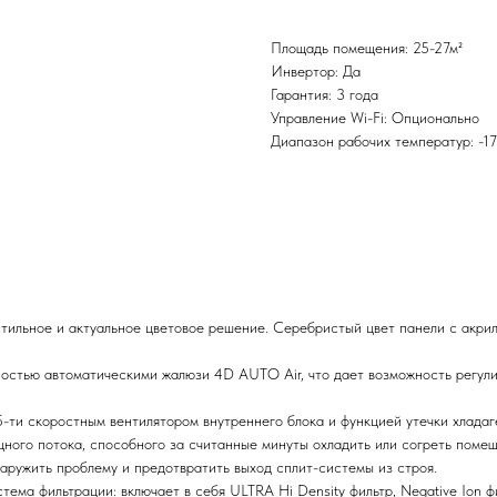
Площадь помещения: 25-27м²
Инвертор: Да
Гарантия: 3 года
Управление Wi-Fi: Опционально
Диапазон рабочих температур: -1
тильное и актуальное цветовое решение. Серебристый цвет панели с акри
стью автоматическими жалюзи 4D AUTO Air, что дает возможность регули
ти скоростным вентилятором внутреннего блока и функцией утечки хладаг
ного потока, способного за считанные минуты охладить или согреть помещ
аружить проблему и предотвратить выход сплит-системы из строя.
тема фильтрации: включает в себя ULTRA Hi Density фильтр, Negative Ion ф