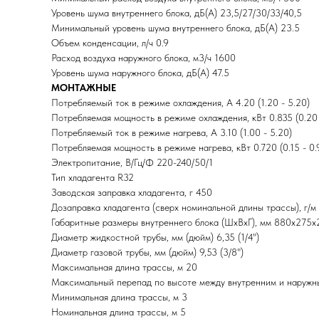
Уровень шума внутреннего блока, дБ(А) 23,5/27/30/33/40,5
Минимальный уровень шума внутреннего блока, дБ(А) 23.5
Объем конденсации, л/ч 0.9
Расход воздуха наружного блока, м3/ч 1600
Уровень шума наружного блока, дБ(А) 47.5
МОНТАЖНЫЕ
Потребляемый ток в режиме охлаждения, A 4.20 (1.20 - 5.20)
Потребляемая мощность в режиме охлаждения, кВт 0.835 (0.20 
Потребляемый ток в режиме нагрева, A 3.10 (1.00 - 5.20)
Потребляемая мощность в режиме нагрева, кВт 0.720 (0.15 - 0.
Электропитание, В/Гц/Ф 220-240/50/1
Тип хладагента R32
Заводская заправка хладагента, г 450
Дозаправка хладагента (сверх номинальной длины трассы), г/м
Габаритные размеры внутреннего блока (ШхВхГ), мм 880x275x
Диаметр жидкостной трубы, мм (дюйм) 6,35 (1/4")
Диаметр газовой трубы, мм (дюйм) 9,53 (3/8")
Максимальная длина трассы, м 20
Максимальный перепад по высоте между внутренним и наружны
Минимальная длина трассы, м 3
Номинальная длина трассы, м 5