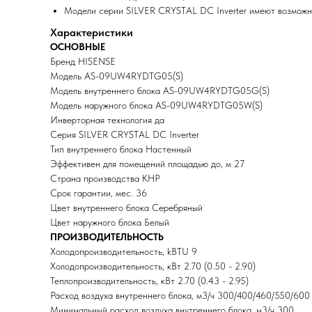
Модели серии SILVER CRYSTAL DC Inverter имеют возможнос
Характеристики
ОСНОВНЫЕ
Бренд HISENSE
Модель AS-09UW4RYDTG05(S)
Модель внутреннего блока AS-09UW4RYDTG05G(S)
Модель наружного блока AS-09UW4RYDTG05W(S)
Инверторная технология да
Серия SILVER CRYSTAL DC Inverter
Тип внутреннего блока Настенный
Эффективен для помещений площадью до, м 27
Страна производства КНР
Срок гарантии, мес. 36
Цвет внутреннего блока Серебряный
Цвет наружного блока Белый
ПРОИЗВОДИТЕЛЬНОСТЬ
Холодопроизводительность, kBTU 9
Холодопроизводительность, кВт 2.70 (0.50 - 2.90)
Теплопроизводительность, кВт 2.70 (0.43 - 2.95)
Расход воздуха внутреннего блока, м3/ч 300/400/460/550/600
Минимальный расход воздуха внутреннего блока, м3/ч 300