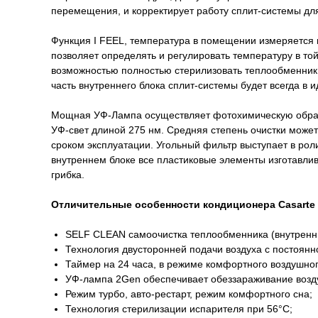
перемещения, и корректирует работу сплит-системы дл
Функция I FEEL, температура в помещении измеряется н
позволяет определять и регулировать температуру в той
возможностью полностью стерилизовать теплообменник 
часть внутреннего блока сплит-системы будет всегда в 
Мощная УФ-Лампа осуществляет фотохимическую обрабо
УФ-свет длиной 275 нм. Средняя степень очистки может
сроком эксплуатации. Угольный фильтр выступает в рол
внутреннем блоке все пластиковые элементы изготавли
грибка.
Отличительные особенности кондиционера Casarte с
SELF CLEAN самоочистка теплообменника (внутренни
Технология двусторонней подачи воздуха с постоянн
Таймер на 24 часа, в режиме комфортного воздушног
УФ-лампа 2Gen обеспечивает обеззараживание возд
Режим турбо, авто-рестарт, режим комфортного сна;
Технология стерилизации испарителя при 56°С;