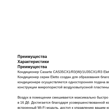
Преимущества
Характеристики
Преимущества
Кондиционер Casarte CAS35CX1/R3(W)/1U35CX1/R3 Elett
Кондиционер серии Eletto создан для образования благ
кондиционере осуществляется односторонняя подача во
конструкции микропористой воздуховыпускной пластины
Воздух в помещении смешивается максимально быстро и
в 16 Дб. Достигается благодаря усовершенствованной 
встроенный Wi-Fi модуль, доступ к управлению вашим к