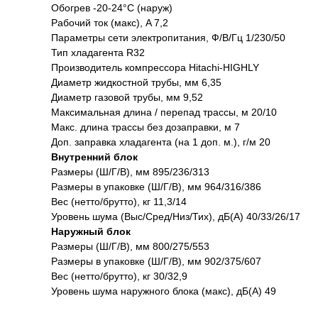
Обогрев -20-24°C (наруж)
Рабочий ток (макс), A 7,2
Параметры сети электропитания, Ф/В/Гц 1/230/50
Тип хладагента R32
Производитель компрессора Hitachi-HIGHLY
Диаметр жидкостной трубы, мм 6,35
Диаметр газовой трубы, мм 9,52
Максимальная длина / перепад трассы, м 20/10
Макс. длина трассы без дозаправки, м 7
Доп. заправка хладагента (на 1 доп. м.), г/м 20
Внутренний блок
Размеры (Ш/Г/В), мм 895/236/313
Размеры в упаковке (Ш/Г/В), мм 964/316/386
Вес (нетто/брутто), кг 11,3/14
Уровень шума (Выс/Сред/Низ/Тих), дБ(А) 40/33/26/17
Наружный блок
Размеры (Ш/Г/В), мм 800/275/553
Размеры в упаковке (Ш/Г/В), мм 902/375/607
Вес (нетто/брутто), кг 30/32,9
Уровень шума наружного блока (макс), дБ(А) 49