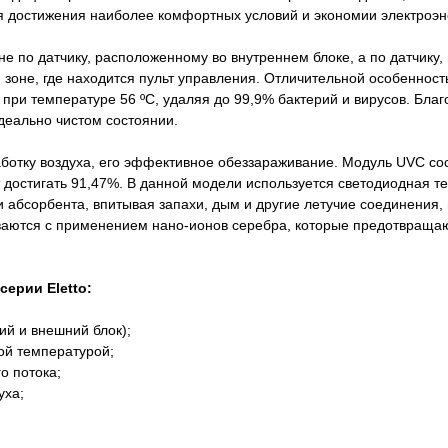
я достижения наиболее комфортных условий и экономии электроэн
е по датчику, расположенному во внутреннем блоке, а по датчику,
 зоне, где находится пульт управления. Отличительной особенность
при температуре 56 ºС, удаляя до 99,9% бактерий и вирусов. Бла
идеально чистом состоянии.
тку воздуха, его эффективное обеззараживание. Модуль UVC сос
 достигать 91,47%. В данной модели используется светодиодная т
и абсорбента, впитывая запахи, дым и другие летучие соединения,
ваются с применением нано-ионов серебра, которые предотвращают
ерии Eletto:
й и внешний блок);
ой температурой;
о потока;
уха;