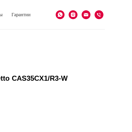
ы
Гарантии
letto CAS35CX1/R3-W