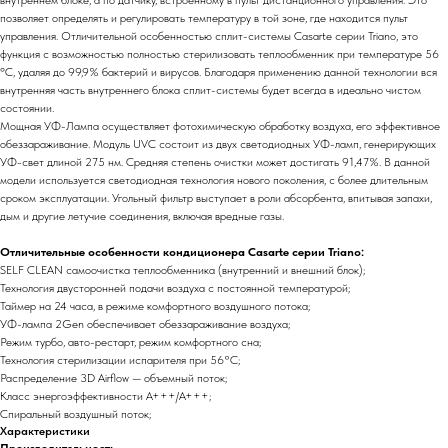
внутреннем блоке, а по датчику, встроенному в пульт дистанционного управления. Это
позволяет определять и регулировать температуру в той зоне, где находится пульт
управления. Отличительной особенностью сплит-системы Casarte серии Triano, это
функция с возможностью полностью стерилизовать теплообменник при температуре 56
ºС, удаляя до 99,9% бактерий и вирусов. Благодаря применению данной технологии вся
внутренняя часть внутреннего блока сплит-системы будет всегда в идеально чистом
состоянии.
Мощная УФ-Лампа осуществляет фотохимическую обработку воздуха, его эффективное
обеззараживание. Модуль UVC состоит из двух светодиодных УФ-ламп, генерирующих
УФ-свет длиной 275 нм. Средняя степень очистки может достигать 91,47%. В данной
модели используется светодиодная технология нового поколения, с более длительным
сроком эксплуатации. Угольный фильтр выступает в роли абсорбента, впитывая запахи,
дым и другие летучие соединения, включая вредные газы.
Отличительные особенности кондиционера Casarte серии Triano:
SELF CLEAN самоочистка теплообменника (внутренний и внешний блок);
Технология двусторонней подачи воздуха с постоянной температурой;
Таймер на 24 часа, в режиме комфортного воздушного потока;
УФ-лампа 2Gen обеспечивает обеззараживание воздуха;
Режим турбо, авто-рестарт, режим комфортного сна;
Технология стерилизации испарителя при 56°С;
Распределение 3D Airflow — объемный поток;
Класс энергоэффективности А+++/A+++;
Спиральный воздушный поток;
Характеристики