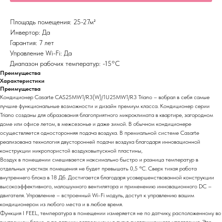
Площадь помещения: 25-27м²
Инвертор: Да
Гарантия: 7 лет
Управление Wi-Fi: Да
Диапазон рабочих температур: -15°С
Преимущества
Характеристики
Преимущества
Кондиционер Casarte CAS25MW1/R3(W)/1U25MW1/R3 Triano – вобрал в себя самые
лучшие функциональные возможности и дизайн премиум класса. Кондиционер серии
Triano созданы для образования благоприятного микроклимата в квартире, загородном
доме или офисе летом, в межсезонье и даже зимой. В обычном кондиционере
осуществляется односторонняя подача воздуха. В премиальной системе Casarte
реализована технология двусторонней подачи воздуха благодаря инновационной
конструкции микропористой воздуховыпускной пластины,
Воздух в помещении смешивается максимально быстро и разница температур в
отдельных участках помещения не будет превышать 0,5 ºС. Сверх тихая работа
внутреннего блока в 18 Дб. Достигается благодаря усовершенствованной конструкции
высокоэффективного, малошумного вентилятора и применению инновационного DC –
двигателя. Управление – встроенный Wi-Fi модуль, доступ к управлению вашим
кондиционером из любого места и в любое время.
Функция I FEEL, температура в помещении измеряется не по датчику, расположенному во