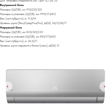
Доп. заправка хладагента (на 1 доп. м.), г/м 20
Внутренний блок
Размеры (Ш/Г/В), мм 910/225/325
Размеры в упаковке (Ш/Г/В), мм 999/313/412
Вес (нетто/брутто), кг 11,5/14
Уровень шума (Выс/Сред/Низ/Тих), дБ(А) 36/31/24/17
Наружный блок
Размеры (Ш/Г/В), мм 820/325/550
Размеры в упаковке (Ш/Г/В), мм 861/375/625
Вес (нетто/брутто), кг 24,5/27
Уровень шума наружного блока (макс), дБ(А) 51