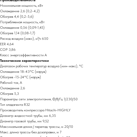
Производительность
Номинальная мощность, кВт
Охлаждение 2,6 (0,2-4,2)
Обогрев 4,4 (0,2-5,6)
Потребляемая мощность, кВт
Охлаждение 0,56 (0,09-1,45)
Обогрев 1,14 (0,08-1,7)
Расход воздуха (макс), м³/ч 650
EER 4,64
COP 3,86
Класс энергоэффективности A
Технические характеристики
Диапазон рабочих температур воздуха (мин-макс), °C
Охлаждение 18-43°C (наруж)
Обогрев -15-24°C (наруж)
Рабочий ток, A
Охлаждение 2,6
Обогрев 5,3
Параметры сети электропитания, Ф/В/Гц 1/230/50
Тип хладагента R32
Производитель компрессора Hitachi-HIGHLY
Диаметр жидкостной трубы, мм 6,35
Диаметр газовой трубы, мм 9,52
Максимальная длина / перепад трассы, м 20/10
Макс. длина трассы без дозаправки, м 7