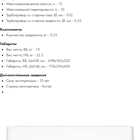
Максимальная длина трассы, м - 15
Максимальный перепад высот, м - 10
Трубопровод со стороны газа, Ø, мм - 9.52
Трубопровод со стороны жидкости, Ø, мм - 6.35
Компоненты
Количество хладагента, кг - 0,55
Габариты
Вес нетто, ВБ, кг - 7.5
Вес нетто, НБ, кг - 22.3
Габариты, ВБ, ШхГхВ, мм - 698x185x250
Габариты, НБ, ШхГхВ, мм - 710x293x450
Дополнительные сведения
Срок эксплуатации - 10 лет
Страна изготовитель - Китай