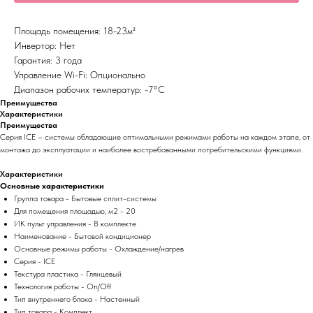
Площадь помещения: 18-23м²
Инвертор: Нет
Гарантия: 3 года
Управление Wi-Fi: Опционально
Диапазон рабочих температур: -7°С
Преимущества
Характеристики
Преимущества
Серия ICE – системы обладающие оптимальными режимами работы на каждом этапе, от
монтажа до эксплуатации и наиболее востребованными потребительскими функциями.
Характеристики
Основные характеристики
Группа товара - Бытовые сплит-системы
Для помещения площадью, м2 - 20
ИК пульт управления - В комплекте
Наименование - Бытовой кондиционер
Основные режимы работы - Охлаждение/нагрев
Серия - ICE
Текстура пластика - Глянцевый
Технология работы - On/Off
Тип внутреннего блока - Настенный
Тип товара - Комплект