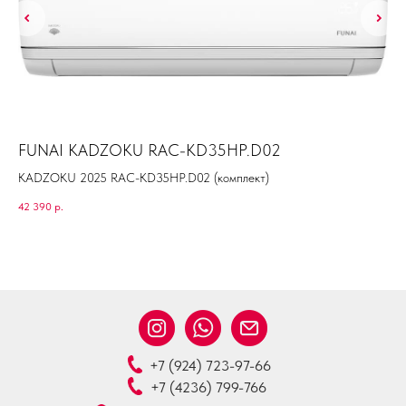
FUNAI KADZOKU RAC-KD35HP.D02
Ha
KADZOKU 2025 RAC-KD35HP.D02 (комплект)
42 390
р.
43 
+7 (924) 723-97-66
+7 (4236) 799-766