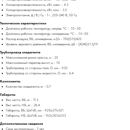
Холодопроизводительность, кВт, макс. - 4.3
Холодопроизводительность, кВт, ном. - 3.5
Электропитание, ф / В / Гц - 1~, 220-240 В, 50 Гц
Технические характеристики
Диапазон рабочих температур, нагрев, °C - -15~30
Диапазон рабочих температур, охлаждение, °C - -15~50
Расход воздуха, ВБ, охлаждение, м3/ч - 700/515/425
Уровень звукового давления, ВБ, охлаждение, дБ - (А)40/21.5/19
Трубопровод хладагента
Максимальная длина трассы, м - 25
Максимальный перепад высот, м - 10
Трубопровод со стороны газа, O, мм - 9.52
Трубопровод со стороны жидкости, O, мм - 6.4
Компоненты
Количество хладагента, кг - 0,7
Габариты
Вес нетто, ВБ, кг - 11.3
Вес нетто, НБ, кг - 26.4
Габариты, ВБ, ШхГхВ, мм - 920x211x321
Габариты, НБ, ШхГхВ, мм - 765x303x555
Дополнительные сведения
Срок эксплуатации - 7 лет