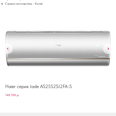
Страна изготовитель - Китай
EU
Haier серия Jade AS25S2SJ2FA-S
Ba
148 700
р.
77 