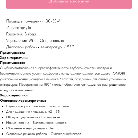
Добавить в корзину
Площадь помещения: 30-35м²
Инвертор: Да
Гарантия: 3 года
Управление Wi-Fi: Опционально
Диапазон рабочих температур: -15°С
Преимущества
Характеристики
Преимущества
Симбиоз выдающейся энергоэффективности, глубокой очистки воздуха и
бескомпромиссного уровня комфорта в изящном черном корпусе делают OMORI
уникальным кондиционером в линейке Kentatsu, созданным для самых утонченных
интерьеров. Поворотное на 180° жалюзи обеспечит оптимальное распределение
воздуха в помещении.
Характеристики
Основные характеристики
Группа товара - Бытовые сплит-системы
Для помещения площадью, м2 - 35
ИК пульт управления - В комплекте
Наименование - Бытовой кондиционер
Облачные кондиционеры - Нет
Основные режимы работы - Охлаждение/нагрев