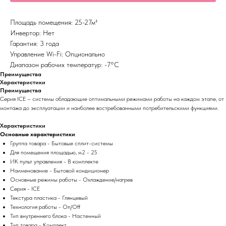
Площадь помещения: 25-27м²
Инвертор: Нет
Гарантия: 3 года
Управление Wi-Fi: Опционально
Диапазон рабочих температур: -7°С
Преимущества
Характеристики
Преимущества
Серия ICE – системы обладающие оптимальными режимами работы на каждом этапе, от
монтажа до эксплуатации и наиболее востребованными потребительскими функциями.
Характеристики
Основные характеристики
Группа товара - Бытовые сплит-системы
Для помещения площадью, м2 - 25
ИК пульт управления - В комплекте
Наименование - Бытовой кондиционер
Основные режимы работы - Охлаждение/нагрев
Серия - ICE
Текстура пластика - Глянцевый
Технология работы - On/Off
Тип внутреннего блока - Настенный
Тип товара - Комплект