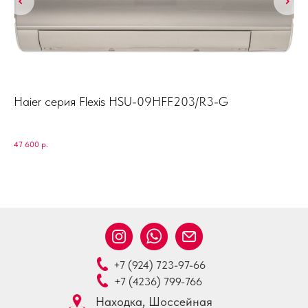
Haier серия Flexis HSU-09HFF203/R3-G
Ha
47 600
р.
39 
+7 (924) 723-97-66
+7 (4236) 799-766
Находка, Шоссейная