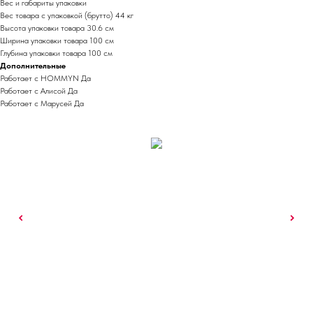
Вес и габариты упаковки
Вес товара с упаковкой (брутто) 44 кг
Высота упаковки товара 30.6 см
Ширина упаковки товара 100 см
Глубина упаковки товара 100 см
Дополнительные
Работает с HOMMYN Да
Работает с Алисой Да
Работает с Марусей Да