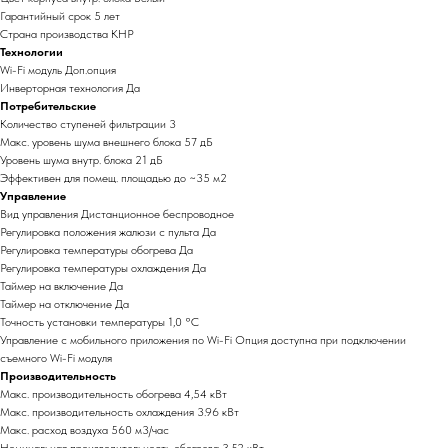
Гарантийный срок 5 лет
Страна производства КНР
Технологии
Wi-Fi модуль Доп.опция
Инверторная технология Да
Потребительские
Количество ступеней фильтрации 3
Макс. уровень шума внешнего блока 57 дБ
Уровень шума внутр. блока 21 дБ
Эффективен для помещ. площадью до ~35 м2
Управление
Вид управления Дистанционное беспроводное
Регулировка положения жалюзи с пульта Да
Регулировка температуры обогрева Да
Регулировка температуры охлаждения Да
Таймер на включение Да
Таймер на отключение Да
Точность установки температуры 1,0 °С
Управление c мобильного приложения по Wi-Fi Опция доступна при подключении
съемного Wi-Fi модуля
Производительность
Макс. производительность обогрева 4,54 кВт
Макс. производительность охлаждения 3.96 кВт
Макс. расход воздуха 560 м3/час