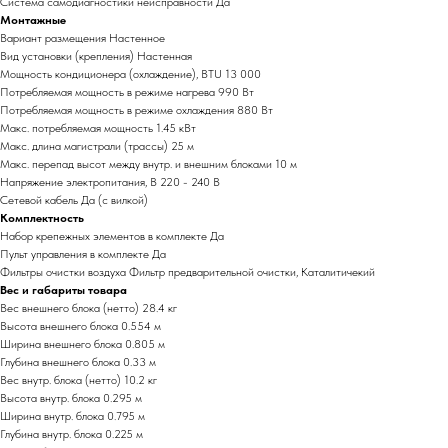
Система самодиагностики неисправности Да
Монтажные
Вариант размещения Настенное
Вид установки (крепления) Настенная
Мощность кондиционера (охлаждение), BTU 13 000
Потребляемая мощность в режиме нагрева 990 Вт
Потребляемая мощность в режиме охлаждения 880 Вт
Макс. потребляемая мощность 1.45 кВт
Макс. длина магистрали (трассы) 25 м
Макс. перепад высот между внутр. и внешним блоками 10 м
Напряжение электропитания, В 220 - 240 В
Сетевой кабель Да (с вилкой)
Комплектность
Набор крепежных элементов в комплекте Да
Пульт управления в комплекте Да
Фильтры очистки воздуха Фильтр предварительной очистки, Каталитичекий
Вес и габариты товара
Вес внешнего блока (нетто) 28.4 кг
Высота внешнего блока 0.554 м
Ширина внешнего блока 0.805 м
Глубина внешнего блока 0.33 м
Вес внутр. блока (нетто) 10.2 кг
Высота внутр. блока 0.295 м
Ширина внутр. блока 0.795 м
Глубина внутр. блока 0.225 м