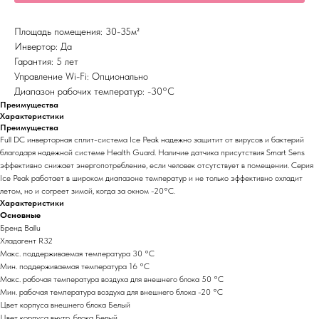
Площадь помещения: 30-35м²
Инвертор: Да
Гарантия: 5 лет
Управление Wi-Fi: Опционально
Диапазон рабочих температур: -30°С
Преимущества
Характеристики
Преимущества
Full DC инверторная сплит-система Ice Peak надежно защитит от вирусов и бактерий
благодаря надежной системе Health Guard. Наличие датчика присутствия Smart Sens
эффективно снижает энергопотребление, если человек отсутствует в помещении. Серия
Ice Peak работает в широком диапазоне температур и не только эффективно охладит
летом, но и согреет зимой, когда за окном -20°С.
Характеристики
Основные
Бренд Ballu
Хладагент R32
Макс. поддерживаемая температура 30 °С
Мин. поддерживаемая температура 16 °С
Макс. рабочая температура воздуха для внешнего блока 50 °С
Мин. рабочая температура воздуха для внешнего блока -20 °С
Цвет корпуса внешнего блока Белый
Цвет корпуса внутр. блока Белый