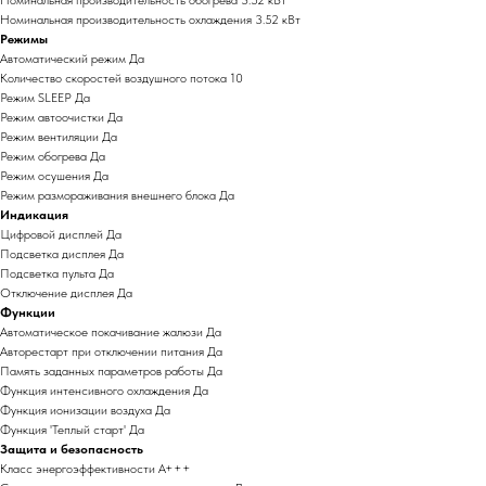
Номинальная производительность обогрева 3.52 кВт
Номинальная производительность охлаждения 3.52 кВт
Режимы
Автоматический режим Да
Количество скоростей воздушного потока 10
Режим SLEEP Да
Режим автоочистки Да
Режим вентиляции Да
Режим обогрева Да
Режим осушения Да
Режим размораживания внешнего блока Да
Индикация
Цифровой дисплей Да
Подсветка дисплея Да
Подсветка пульта Да
Отключение дисплея Да
Функции
Автоматическое покачивание жалюзи Да
Авторестарт при отключении питания Да
Память заданных параметров работы Да
Функция интенсивного охлаждения Да
Функция ионизации воздуха Да
Функция 'Теплый старт' Да
Защита и безопасность
Класс энергоэффективности A+++