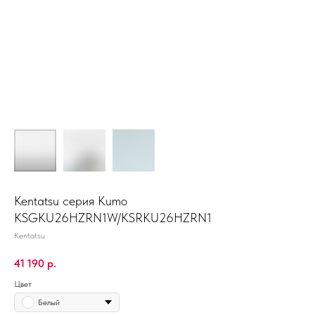
Kentatsu серия Kumo
KSGKU26HZRN1W/KSRKU26HZRN1
Kentatsu
41 190
р.
Цвет
Белый