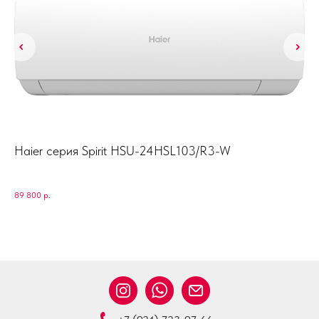
Haier серия Spirit HSU-24HSL103/R3-W
Da
Dai
89 800
р.
34 