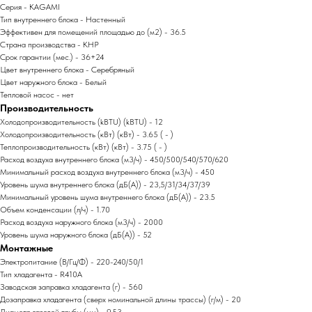
Серия - KAGAMI
Тип внутреннего блока - Настенный
Эффективен для помещений площадью до (м2) - 36.5
Страна производства - КНР
Срок гарантии (мес.) - 36+24
Цвет внутреннего блока - Серебряный
Цвет наружного блока - Белый
Тепловой насос - нет
Производительность
Холодопроизводительность (kBTU) (kBTU) - 12
Холодопроизводительность (кВт) (кВт) - 3.65 ( - )
Теплопроизводительность (кВт) (кВт) - 3.75 ( - )
Расход воздуха внутреннего блока (м3/ч) - 450/500/540/570/620
Минимальный расход воздуха внутреннего блока (м3/ч) - 450
Уровень шума внутреннего блока (дБ(А)) - 23,5/31/34/37/39
Минимальный уровень шума внутреннего блока (дБ(А)) - 23.5
Объем конденсации (л/ч) - 1.70
Расход воздуха наружного блока (м3/ч) - 2000
Уровень шума наружного блока (дБ(А)) - 52
Монтажные
Электропитание (В/Гц/Ф) - 220-240/50/1
Тип хладагента - R410A
Заводская заправка хладагента (г) - 560
Дозаправка хладагента (сверх номинальной длины трассы) (г/м) - 20