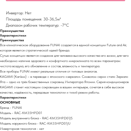
Инвертор: Нет
Площадь помещения: 30-36,5м²
Диапазон рабочих температур: -7°С
Преимущества
Характеристики
Преимущества
Все климатическое оборудование FUNAI создается в единой концепции Future and Air,
которая является стратегической идеей бренда.
Сутью концепции является создание для человека высокого качества его жизни, для чего
необходимо наличие здорового и комфортного микроклимата по всем параметрам:
чистота воздуха, его обновление и состав, влажность и температура.
Все приборы FUNAI имеют реальные отличия от типовых аналогов.
KAGAMI (Кага́ми) – в переводе с японского «зеркало». Символом серии стало Зеркало
Ята – одно из трёх божественных сокровищ Императора Японии. Серия кондиционеров
KAGAMI станет настоящим сокровищем в вашем интерьере, сочетая в себе высокое
качество, надёжность, передовые технологии и тихий режим работы.
Характеристики
ОСНОВНЫЕ
Бренд - FUNAI
Модель - RAC-KM35HP.D01
Модель внутреннего блока - RAC-KM35HP.D01/S
Модель наружного блока - RAC-KM35HP.D01/U
Инверторная технология - нет