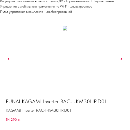
Регулировка положения жалюзи с пульта ДУ - Горизонтальные + Вертикальные
Управление c мобильного приложения по Wi-Fi - да, встроенное
Пульт управления в комплекте - да, беспроводной
FUNAI KAGAMI Inverter RAC-I-KM30HP.D01
Hi
KAGAMI Inverter RAC-I-KM30HP.D01
54 290
р.
63 