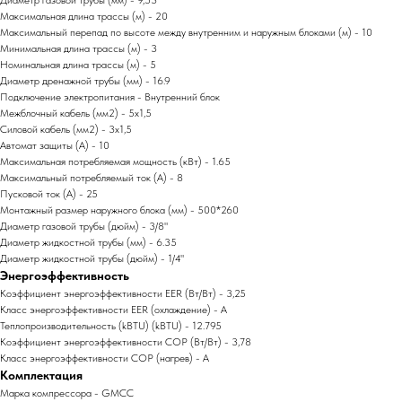
Диаметр газовой трубы (мм) - 9,53
Максимальная длина трассы (м) - 20
Максимальный перепад по высоте между внутренним и наружным блоками (м) - 10
Минимальная длина трассы (м) - 3
Номинальная длина трассы (м) - 5
Диаметр дренажной трубы (мм) - 16.9
Подключение электропитания - Внутренний блок
Межблочный кабель (мм2) - 5x1,5
Силовой кабель (мм2) - 3x1,5
Автомат защиты (А) - 10
Максимальная потребляемая мощность (кВт) - 1.65
Максимальный потребляемый ток (А) - 8
Пусковой ток (А) - 25
Монтажный размер наружного блока (мм) - 500*260
Диаметр газовой трубы (дюйм) - 3/8"
Диаметр жидкостной трубы (мм) - 6.35
Диаметр жидкостной трубы (дюйм) - 1/4"
Энергоэффективность
Коэффициент энергоэффективности EER (Вт/Вт) - 3,25
Класс энергоэффективности EER (охлаждение) - A
Теплопроизводительность (kBTU) (kBTU) - 12.795
Коэффициент энергоэффективности COP (Вт/Вт) - 3,78
Класс энергоэффективности COP (нагрев) - A
Комплектация
Марка компрессора - GMCC