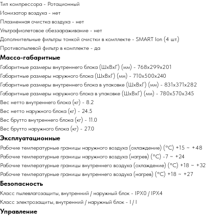
Тип компрессора - Ротационный
Ионизатор воздуха - нет
Плазменная очистка воздуха - нет
Ультрафиолетовое обеззараживание - нет
Дополнительные фильтры тонкой очистки в комплекте - SMART Ion (4 шт.)
Противопылевой фильтр в комплекте - да
Массо-габаритные
Габаритные размеры внутреннего блока (ШxВxГ) (мм) - 768x299x201
Габаритные размеры наружного блока (ШxВxГ) (мм) - 710x500x240
Габаритные размеры внутреннего блока в упаковке (ШxВxГ) (мм) - 831x371x282
Габаритные размеры наружного блока в упаковке (ШxВxГ) (мм) - 780x570x345
Вес нетто внутреннего блока (кг) - 8.2
Вес нетто наружного блока (кг) - 24.5
Вес брутто внутреннего блока (кг) - 11.0
Вес брутто наружного блока (кг) - 27.0
Эксплуатационные
Рабочие температурные границы наружного воздуха (охлаждение) (°C) +15 ~ +48
Рабочие температурные границы наружного воздуха (нагрев) (°C) -7 ~ +24
Рабочие температурные границы внутреннего воздуха (охлаждение) (°C) +18 ~ +32
Рабочие температурные границы внутреннего воздуха (нагрев) (°C) +18 ~ +27
Безопасность
Класс пылевлагозащиты, внутренний / наружный блок - IPX0 / IPX4
Класс электрозащиты, внутренний / наружный блок - I / I
Управление