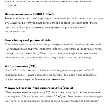
качания сдвоенных горизонтальных заслонок и жалюзи с вертикальными
створками.
Интенсивный режим TURBO / POWER
Режим предназначен для быстрого достижения комфортной температуры воздуха
в помещение. Вентилятор внутреннего блока работает начинает работать на
сверхвысокой скорости, охлаждая и нагревая воздух с повышенной
интенсивностью
Режим бесшумной работы «Quiet»
Специальная конструкция вентилятора внутреннего блока со «случайным» шагом
и установленными под углом лопастями обеспечивает плавный воздушный поток
и тихую работу (режим Soft / Quiet). Работа кондиционера в этом режиме не
нарушит ваш сон, не помешает слушать музыку или смотреть телевизор.
Wi-Fi управление (EVO)
Новая IoT экосистема evo от Haier позволяет удаленно управлять по Wi-Fi
кондиционерами и другой совместимой бытовой техникой Haier. Управление
осуществляется через мобильное приложение evo.
Модуль O2 Fresh притока свежего воздуха (опция)
Обеспечивая вентиляцию, модуль O2 Fresh гарантирует приток свежего воздуха
в помещение. Объем подачи составляет 30 м3/час. Блок подачи свежего воздуха
монтируется снаружи здания. Подача воздуха осуществляется по воздуховоду.