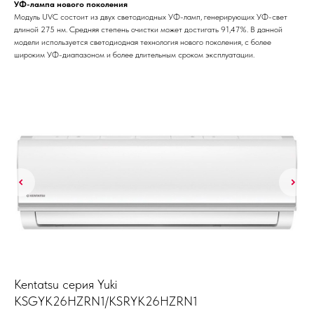
УФ-лампа нового поколения
Модуль UVC состоит из двух светодиодных УФ-ламп, генерирующих УФ-свет
длиной 275 нм. Средняя степень очистки может достигать 91,47%. В данной
модели используется светодиодная технология нового поколения, с более
широким УФ-диапазоном и более длительным сроком эксплуатации.
Kentatsu серия Yuki
Ha
KSGYK26HZRN1/KSRYK26HZRN1