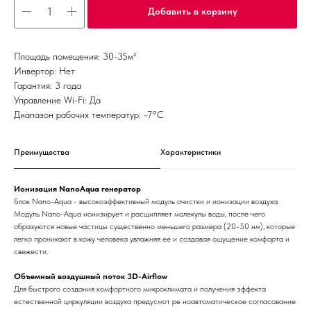
Добавить в корзину
Площадь помещения: 30-35м²
Инвертор: Нет
Гарантия: 3 года
Управление Wi-Fi: Да
Диапазон рабочих температур: -7°С
Преимущества
Характеристики
Ионизация NanoAqua генератор
Блок Nano-Aqua - высокоэффективный модуль очистки и ионизации воздуха.
Модуль Nano-Aqua ионизирует и расщипляет молекулы воды, после чего
образуются новые частицы существенно меньшего размера (20-50 нм), которые
легко проникают в кожу человека увлажняя ее и создавая ощущение комфорта и
свежести.
Объемный воздушный поток 3D-Airflow
Для быстрого создания комфортного микроклимата и получения эффекта
естественной циркуляции воздуха предусмот ре ноавтоматическое согласование