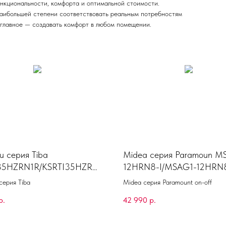
кциональности, комфорта и оптимальной стоимости.
аибольшей степени соответствовать реальным потребностям
а главное — создавать комфорт в любом помещении.
u серия Tiba
Midea серия Paramoun M
35HZRN1R/KSRTI35HZRN1
12HRN8-I/MSAG1-12HRN
серия Tiba
Midea серия Paramount оn-оff
р.
42 990
р.