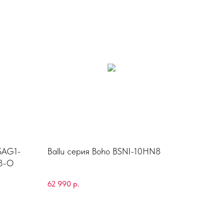
SAG1-
Ballu серия Boho BSNI-10HN8
8-O
62 990
р.