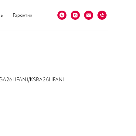
вы
Гарантии
KSGA26HFAN1/KSRA26HFAN1