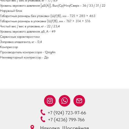
Чистый вес / Вес в упаковке, кг - 7,1 / 8,9
Уровень звукового давления [дБ(А)], Выс/Ср/Низ/Сверх - 36 / 33 / 31 / 22
Наружный блок
Габаритные размеры без упаковки (Ш/Г/В), мм - 725 × 285 × 463
Габаритные размеры в упаковке (Ш/Г/В), мм - 767 × 314 × 516
Чистый вес / вес в упаковке, кг - 22 / 23,4
Уровень звукового давления, дБ, А - 49
Сервисные характеристики
Заправка хладагента, кг - 0,4
Компрессор
Производитель компрессора - QingAn
Неинверторный компрессор - Да
+7 (924) 723-97-66
+7 (4236) 799-766
Находка, Шоссейная