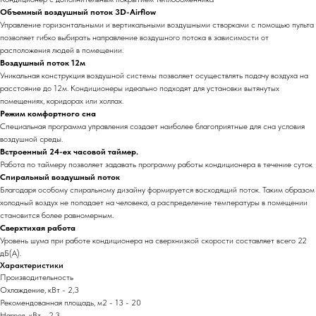
Объемный воздушный поток 3D-Airflow
Управление горизонтальными и вертикальными воздушными створками с помощью пульта
позволяет гибко выбирать направление воздушного потока в зависимости от
расположения людей в помещении.
Воздушный поток 12м
Уникальная конструкция воздушной системы позволяет осуществлять подачу воздуха на
расстояние до 12м. Кондиционеры идеально подходят для установки вытянутых
помещениях, коридорах или холлах.
Режим комфортного сна
Специальная программа управления создает наиболее благоприятные для сна условия
воздушной среды.
Встроенный 24-ех часовой таймер.
Работа по таймеру позволяет задавать программу работы кондиционера в течение суток
Спиральный воздушный поток
Благодаря особому спиральному дизайну формируется восходящий поток. Таким образом
холодный воздух не попадает на человека, а распределение температуры в помещении
становится более равномерным.
Сверхтихая работа
Уровень шума при работе кондиционера на сверхнизкой скорости составляет всего 22
дБ(А).
Характеристики
Производительность
Охлаждение, кВт - 2,3
Рекомендованная площадь, м2 - 13 - 20
Нагрев, кВт - 2,3