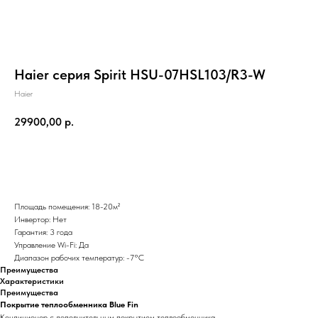
Haier серия Spirit HSU-07HSL103/R3-W
Haier
29900,00
р.
Добавить в корзину
Площадь помещения: 18-20м²
Инвертор: Нет
Гарантия: 3 года
Управление Wi-Fi: Да
Диапазон рабочих температур: -7°С
Преимущества
Характеристики
Преимущества
Покрытие теплообменника Blue Fin
Кондиционер с дополнительным покрытием теплообменника