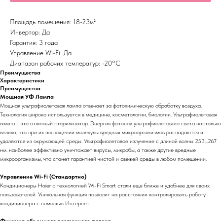
Площадь помещения: 18-23м²
Инвертор: Да
Гарантия: 3 года
Управление Wi-Fi: Да
Диапазон рабочих температур: -20°С
Преимущества
Характеристики
Преимущества
Мощная УФ Лампа
Мощная ультрафиолетовая лампа отвечает за фотохимическую обработку воздуха.
Технология широко используется в медицине, косметологии, биологии. Ультрафиолетовая
лампа - это отличный стерилизатор. Энергия фотонов ультрафиолетового света настолько
велика, что при их поглощении молекулы вредных микроорганизмов распадаются и
удаляются из окружающей среды. Ультрафиолетовое излучение с длиной волны 253...267
нм. наиболее эффективно уничтожает вирусы, микробы, а также другие вредные
микроорганизмы, что станет гарантией чистой и свежей среды в любом помещении.
Управление Wi-Fi (Стандартно)
Кондиционеры Haier с технологией Wi-Fi Smart стали еще ближе и удобнее для своих
пользователей. Уникальная функция позволит на расстоянии контролировать работу
кондиционера с помощью Интернет.