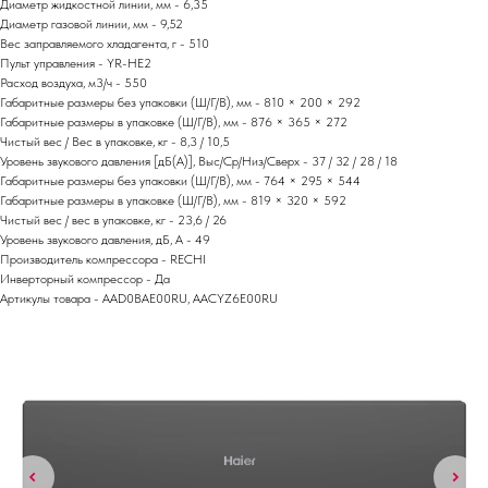
Диаметр жидкостной линии, мм - 6,35
Диаметр газовой линии, мм - 9,52
Вес заправляемого хладагента, г - 510
Пульт управления - YR-HE2
Расход воздуха, м3/ч - 550
Габаритные размеры без упаковки (Ш/Г/В), мм - 810 × 200 × 292
Габаритные размеры в упаковке (Ш/Г/В), мм - 876 × 365 × 272
Чистый вес / Вес в упаковке, кг - 8,3 / 10,5
Уровень звукового давления [дБ(А)], Выс/Ср/Низ/Сверх - 37 / 32 / 28 / 18
Габаритные размеры без упаковки (Ш/Г/В), мм - 764 × 295 × 544
Габаритные размеры в упаковке (Ш/Г/В), мм - 819 × 320 × 592
Чистый вес / вес в упаковке, кг - 23,6 / 26
Уровень звукового давления, дБ, А - 49
Производитель компрессора - RECHI
Инверторный компрессор - Да
Артикулы товара - AAD0BAE00RU, AACYZ6E00RU