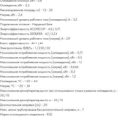
Охлаждение минимум, кВт - 0,8
Охлаждение, кВт - 2,3
Рекомендованная площадь, м2 - 13 - 20
Нагрев, кВт - 2,4
Номинальный уровень рабочего тока (охлаждение), А - 3,2
Подключение питания - Наружный блок
Энергоэффективность SCOP/COP - 4,0 / 3,71
Энергоэффективность SEER/EER - 6,1 / 3,23
Номинальный уровень рабочего тока (нагрев), А - 2,9
Класс эффективности - A++ / A+
Электропитание, Ф/В/Гц - 1 / 230 / 50
Номинальная потребляемая мощность (охлаждение), кВт - 0,71
Минимальная потребляемая мощность (охлаждение), кВт - 0,3
Максимальная потребляемая мощность (охлаждение), кВт - 1,1
Номинальная потребляемая мощность (нагрев), кВт - 0,646
Минимальная потребляемая мощность (нагрев), кВт - 0,3
Максимальная потребляемая мощность (нагрев), кВт - 1,2
Охлаждение, °С - −20 ~ 43
Нагрев, °С - −20 ~ 24
Максимальная длина/перепад высот, при использовании только в режиме охлаждения, м -
30 / 10
Максимальная длина/перепад высот, м - 20 / 10
Дополнительная заправка (г/м) - 20
Макс. длина трубопроводов без дополнительной заправки, м - 7
Марка используемого хладагента - R32