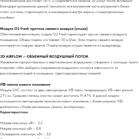
теплообменнике достигает 56°С и сохраняется в течение 30 минут после активации.
Благодаря применению данной технологии вся внутренняя часть внутреннего блока
сплит-системы стерилизуется, а находящиеся внутри вирусы и микроорганизмы
погибают.
Модуль O2 Fresh притока свежего воздуха (опция)
Обеспечивая вентиляцию, модуль O2 Fresh гарантирует приток свежего воздуха в
помещение. Объем подачи составляет 30 м3/час. Блок подачи свежего воздуха
монтируется снаружи здания. Подача воздуха осуществляется по воздуховоду.
3D AIRFLOW — ОБЪЕМНЫЙ ВОЗДУШНЫЙ ПОТОК
Управление горизонтальными и вертикальными воздушными створками с помощью пульта
позволяет гибко выбирать направление воздушного потока в зависимости от
расположения людей в помещении. Цвета декоративных панелей
УФ-лампа нового поколения
Модуль UVC состоит из двух светодиодных УФ-ламп, генерирующих УФ-свет длиной
275 нм. Средняя степень очистки может достигать 91,47%. В данной модели
используется светодиодная технология нового поколения, с более широким УФ-
диапазоном и более длительным сроком эксплуатации.
Характеристики
Нагрев максимум, кВт - 3,2
Нагрев минимум, кВт - 0,8
Охлаждение максимум, кВт - 3,0