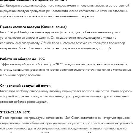
Функция объемного воздушного потока
Для быстрого создания комфортного микроклимата и получения эффекта естественной
циркуляции воздуха предусмот ре ноавтоматическое согласование качания сдвоенных
горизонтальных заслонок и жалюзи с вертикальными створками.
Приток свежего воздуха (Опционально)
Блок Oxigent fresh, оснащен воздушным фильтром, центробежным вентилятором и
устанавливается снаружи здания. Он осуществляет подачу, воздуха с улицы по
специальному воздуховоду. Объем подачи свежего воздуха контролирует процессор
внутреннего блока. Система Haier может подавать в помещение до 30м3/ч.
Работа на обогрев до -20С
Эффективная работа на обогрев до –20 °С предоставляет возможность использовать
систему кондиционирования в качестве дополнительного источника тепла в межсезонье
и в зимний период времени.
Спиральный воздушный поток
Благодаря особому спиральному дизайну формируется восходящий поток. Таким образом
холодный воздух не попадает на человека, а распределение температуры в помещении
становится более равномерным.
STERI-CLEAN 56°C
После проведения процедуры самоочистки Self Clean автоматически стартует процесс
стерилизации. Теплообменник принудительно осушается, и с помощью интеллектуального
контроля температуры и регулировки частоты вращения вентилятора, температура на