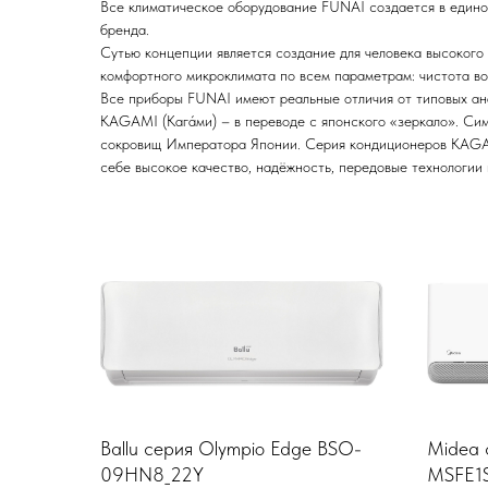
Все климатическое оборудование FUNAI создается в единой 
бренда.
Сутью концепции является создание для человека высокого 
комфортного микроклимата по всем параметрам: чистота воз
Все приборы FUNAI имеют реальные отличия от типовых ан
KAGAMI (Кага́ми) – в переводе с японского «зеркало». Си
сокровищ Императора Японии. Серия кондиционеров KAGAM
себе высокое качество, надёжность, передовые технологии 
Ballu серия Olympio Edge BSO-
Midea 
09HN8_22Y
MSFE1