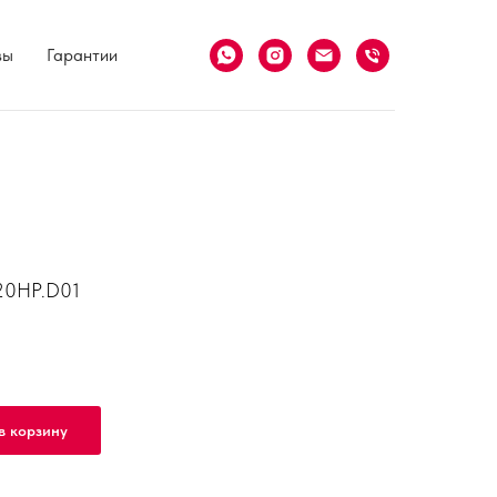
вы
Гарантии
20HP.D01
в корзину