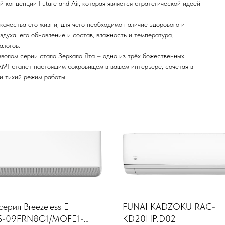
концепции Future and Air, которая является стратегической идеей
качества его жизни, для чего необходимо наличие здорового и
духа, его обновление и состав, влажность и температура.
алогов.
мволом серии стало Зеркало Ята – одно из трёх божественных
I станет настоящим сокровищем в вашем интерьере, сочетая в
и тихий режим работы.
серия Breezeless E
FUNAI KADZOKU RAC-
S-09FRN8G1/MOFE1-
KD20HP.D02