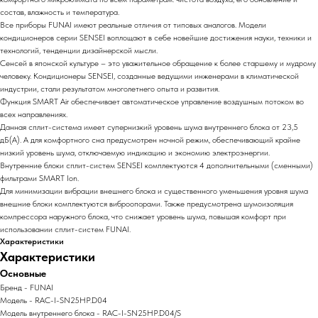
состав, влажность и температура.
Все приборы FUNAI имеют реальные отличия от типовых аналогов. Модели
кондиционеров серии SENSEI воплощают в себе новейшие достижения науки, техники и
технологий, тенденции дизайнерской мысли.
Сенсей в японской культуре – это уважительное обращение к более старшему и мудрому
человеку. Кондиционеры SENSEI, созданные ведущими инженерами в климатической
индустрии, стали результатом многолетнего опыта и развития.
Функция SMART Air обеспечивает автоматическое управление воздушным потоком во
всех направлениях.
Данная сплит-система имеет супернизкий уровень шума внутреннего блока от 23,5
дБ(А). А для комфортного сна предусмотрен ночной режим, обеспечивающий крайне
низкий уровень шума, отключаемую индикацию и экономию электроэнергии.
Внутренние блоки сплит-систем SENSEI комплектуются 4 дополнительными (сменными)
фильтрами SMART Ion.
Для минимизации вибрации внешнего блока и существенного уменьшения уровня шума
внешние блоки комплектуются виброопорами. Также предусмотрена шумоизоляция
компрессора наружного блока, что снижает уровень шума, повышая комфорт при
использовании сплит-систем FUNAI.
Характеристики
Характеристики
Основные
Бренд - FUNAI
Модель - RAC-I-SN25HP.D04
Модель внутреннего блока - RAC-I-SN25HP.D04/S