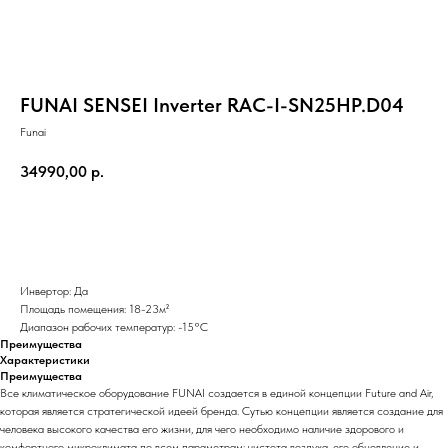
FUNAI SENSEI Inverter RAC-I-SN25HP.D04
Funai
34990,00
р.
Добавить в корзину
Инвертор: Да
Площадь помещения: 18-23м²
Диапазон рабочих температур: -15°С
Преимущества
Характеристики
Преимущества
Все климатическое оборудование FUNAI создается в единой концепции Future and Air,
которая является стратегической идеей бренда. Сутью концепции является создание для
человека высокого качества его жизни, для чего необходимо наличие здорового и
комфортного микроклимата по всем параметрам: чистота воздуха, его обновление и