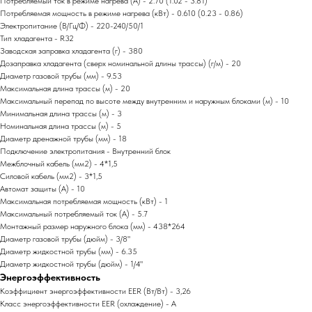
Потребляемый ток в режиме нагрева (А) - 2.70 (1.02 - 3.81)
Потребляемая мощность в режиме нагрева (кВт) - 0.610 (0.23 - 0.86)
Электропитание (В/Гц/Ф) - 220-240/50/1
Тип хладагента - R32
Заводская заправка хладагента (г) - 380
Дозаправка хладагента (сверх номинальной длины трассы) (г/м) - 20
Диаметр газовой трубы (мм) - 9.53
Максимальная длина трассы (м) - 20
Максимальный перепад по высоте между внутренним и наружным блоками (м) - 10
Минимальная длина трассы (м) - 3
Номинальная длина трассы (м) - 5
Диаметр дренажной трубы (мм) - 18
Подключение электропитания - Внутренний блок
Межблочный кабель (мм2) - 4*1,5
Силовой кабель (мм2) - 3*1,5
Автомат защиты (А) - 10
Максимальная потребляемая мощность (кВт) - 1
Максимальный потребляемый ток (А) - 5.7
Монтажный размер наружного блока (мм) - 438*264
Диаметр газовой трубы (дюйм) - 3/8"
Диаметр жидкостной трубы (мм) - 6.35
Диаметр жидкостной трубы (дюйм) - 1/4"
Энергоэффективность
Коэффициент энергоэффективности EER (Вт/Вт) - 3,26
Класс энергоэффективности EER (охлаждение) - A