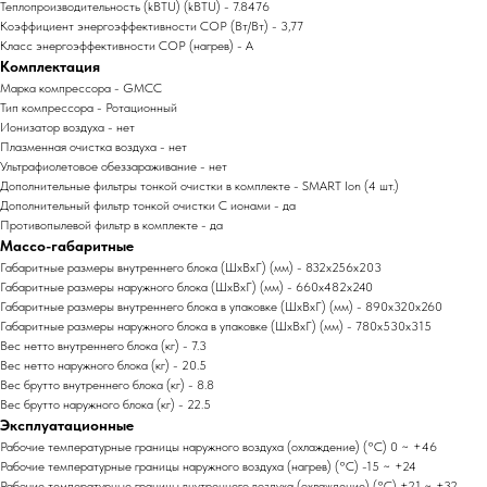
Теплопроизводительность (kBTU) (kBTU) - 7.8476
Коэффициент энергоэффективности COP (Вт/Вт) - 3,77
Класс энергоэффективности COP (нагрев) - A
Комплектация
Марка компрессора - GMCC
Тип компрессора - Ротационный
Ионизатор воздуха - нет
Плазменная очистка воздуха - нет
Ультрафиолетовое обеззараживание - нет
Дополнительные фильтры тонкой очистки в комплекте - SMART Ion (4 шт.)
Дополнительный фильтр тонкой очистки С ионами - да
Противопылевой фильтр в комплекте - да
Массо-габаритные
Габаритные размеры внутреннего блока (ШxВxГ) (мм) - 832x256x203
Габаритные размеры наружного блока (ШxВxГ) (мм) - 660x482x240
Габаритные размеры внутреннего блока в упаковке (ШxВxГ) (мм) - 890x320x260
Габаритные размеры наружного блока в упаковке (ШxВxГ) (мм) - 780x530x315
Вес нетто внутреннего блока (кг) - 7.3
Вес нетто наружного блока (кг) - 20.5
Вес брутто внутреннего блока (кг) - 8.8
Вес брутто наружного блока (кг) - 22.5
Эксплуатационные
Рабочие температурные границы наружного воздуха (охлаждение) (°C) 0 ~ +46
Рабочие температурные границы наружного воздуха (нагрев) (°C) -15 ~ +24
Рабочие температурные границы внутреннего воздуха (охлаждение) (°C) +21 ~ +32