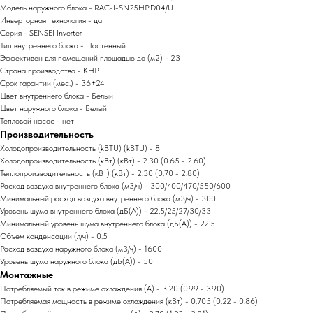
Модель наружного блока - RAC-I-SN25HP.D04/U
Инверторная технология - да
Серия - SENSEI Inverter
Тип внутреннего блока - Настенный
Эффективен для помещений площадью до (м2) - 23
Страна производства - КНР
Срок гарантии (мес.) - 36+24
Цвет внутреннего блока - Белый
Цвет наружного блока - Белый
Тепловой насос - нет
Производительность
Холодопроизводительность (kBTU) (kBTU) - 8
Холодопроизводительность (кВт) (кВт) - 2.30 (0.65 - 2.60)
Теплопроизводительность (кВт) (кВт) - 2.30 (0.70 - 2.80)
Расход воздуха внутреннего блока (м3/ч) - 300/400/470/550/600
Минимальный расход воздуха внутреннего блока (м3/ч) - 300
Уровень шума внутреннего блока (дБ(А)) - 22,5/25/27/30/33
Минимальный уровень шума внутреннего блока (дБ(А)) - 22.5
Объем конденсации (л/ч) - 0.5
Расход воздуха наружного блока (м3/ч) - 1600
Уровень шума наружного блока (дБ(А)) - 50
Монтажные
Потребляемый ток в режиме охлаждения (А) - 3.20 (0.99 - 3.90)
Потребляемая мощность в режиме охлаждения (кВт) - 0.705 (0.22 - 0.86)