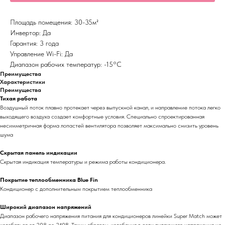
Площадь помещения: 30-35м²
Инвертор: Да
Гарантия: 3 года
Управление Wi-Fi: Да
Диапазон рабочих температур: -15°С
Преимущества
Характеристики
Преимущества
Тихая работа
Воздушный поток плавно протекает через выпускной канал, и направление потока легко
выходящего воздуха создает комфортные условия. Специально спроектированная
несимметричная форма лопастей вентилятора позволяет максимально снизить уровень
шума
Скрытая панель индикации
Скрытая индикация температуры и режима работы кондиционера.
Покрытие теплообменника Blue Fin
Кондиционер с дополнительным покрытием теплообменника
Широкий диапазон напряжений
Диапазон рабочего напряжения питания для кондиционеров линейки Super Match может