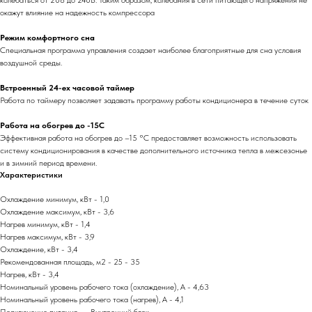
колебаться от 208 до 240В. Таким образом, колебания в сети питающего напряжения не
окажут влияние на надежность компрессора
Режим комфортного сна
Специальная программа управления создает наиболее благоприятные для сна условия
воздушной среды.
Встроенный 24-ех часовой таймер
Работа по таймеру позволяет задавать программу работы кондиционера в течение суток
Работа на обогрев до -15С
Эффективная работа на обогрев до –15 °С предоставляет возможность использовать
систему кондиционирования в качестве дополнительного источника тепла в межсезонье
и в зимний период времени.
Характеристики
Охлаждение минимум, кВт - 1,0
Охлаждение максимум, кВт - 3,6
Нагрев минимум, кВт - 1,4
Нагрев максимум, кВт - 3,9
Охлаждение, кВт - 3,4
Рекомендованная площадь, м2 - 25 - 35
Нагрев, кВт - 3,4
Номинальный уровень рабочего тока (охлаждение), А - 4,63
Номинальный уровень рабочего тока (нагрев), А - 4,1