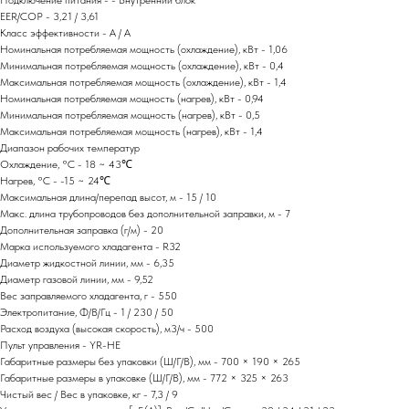
Подключение питания - - Внутренний блок
EER/COP - 3,21 / 3,61
Класс эффективности - A / A
Номинальная потребляемая мощность (охлаждение), кВт - 1,06
Минимальная потребляемая мощность (охлаждение), кВт - 0,4
Максимальная потребляемая мощность (охлаждение), кВт - 1,4
Номинальная потребляемая мощность (нагрев), кВт - 0,94
Минимальная потребляемая мощность (нагрев), кВт - 0,5
Максимальная потребляемая мощность (нагрев), кВт - 1,4
Диапазон рабочих температур
Охлаждение, °С - 18 ~ 43℃
Нагрев, °С - -15 ~ 24℃
Максимальная длина/перепад высот, м - 15 / 10
Макс. длина трубопроводов без дополнительной заправки, м - 7
Дополнительная заправка (г/м) - 20
Марка используемого хладагента - R32
Диаметр жидкостной линии, мм - 6,35
Диаметр газовой линии, мм - 9,52
Вес заправляемого хладагента, г - 550
Электропитание, Ф/В/Гц - 1 / 230 / 50
Расход воздуха (высокая скорость), м3/ч - 500
Пульт управления - YR-HE
Габаритные размеры без упаковки (Ш/Г/В), мм - 700 × 190 × 265
Габаритные размеры в упаковке (Ш/Г/В), мм - 772 × 325 × 263
Чистый вес / Вес в упаковке, кг - 7,3 / 9