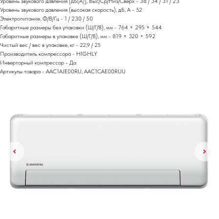
Уровень звукового давления [дБ(А)], Выс/Ср/Низ/Сверх - 38 / 34 / 31 / 23
Уровень звукового давления (высокая скорость), дБ, А - 52
Электропитание, Ф/В/Гц - 1 / 230 / 50
Габаритные размеры без упаковки (Ш/Г/В), мм - 764 × 295 × 544
Габаритные размеры в упаковке (Ш/Г/В), мм - 819 × 320 × 592
Чистый вес / вес в упаковке, кг - 22,9 / 25
Производитель компрессора - HIGHLY
Инверторный компрессор - Да
Артикулы товара - AAC1AJE00RU, AAC1CAE00RUU