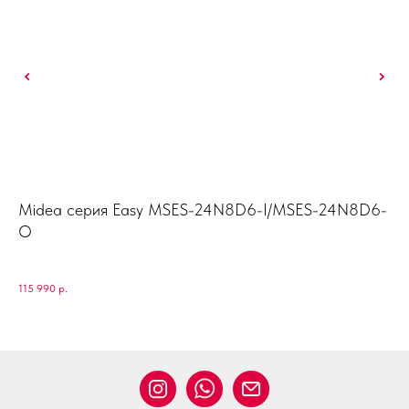
Midea серия Easy MSES-24N8D6-I/MSES-24N8D6-
Ha
O
148
115 990
р.