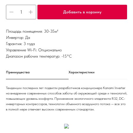
Добавить в корзину
Площадь помещения: 30-35м²
Инвертор: Да
Гарантия: 3 года
Управление Wi-Fi: Опционально
Диапазон рабочих температур: -15°С
Преимущества
Характеристики
Тенденции последних лет подвигли разработчиков кондиционера Kanami Inverter
на внедрение современных способов заботы об окружающей среде и технологий,
повышающих уровень комфорта. Применение экологичного хладагента R32, DC-
инверторных компрессоров, технологии объемного воздушного потока — все это
в полной мере отвечает высоким современным стандартам.