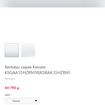
Kentatsu серия Kanami
KSGAA35HZRN1W/KSRAA35HZRN1
Kentatsu
44 790
р.
Цвет
Белый