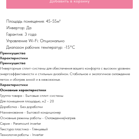
Добавить в корзину
Площадь помещения: 45-55м²
Инвертор: Да
Гарантия: 3 года
Управление Wi-Fi: Опционально
Диапазон рабочих температур: -15°С
Преимущества
Характеристики
Преимущества
Инверторные сплит-системы для обеспечения вашего комфорта с высоким уровнем
энергоэффективности и стильным дизайном. Стабильное и экологичное охлаждение
летом и обогрев зимой и в межсезонье.
Характеристики
Основные характеристики
Группа товара - Бытовые сплит-системы
Для помещения площадью, м2 - 20
Доработка - Без доработки
Наименование - Бытовой кондиционер
Основные режимы работы - Охлаждение/нагрев
Серия - Paramount inverter
Текстура пластика - Глянцевый
Технология работы - Inverter