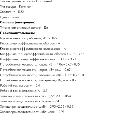
Тип внутреннего блока - Настенный
Тип товара - Комплект
Хладагент - R32
Цвет - Белый
Система фильтрации:
Титано-аппатитовый фильтр - Да
Производительность:
Годовое энергопотребление, кВт - 365
Класс энергоэффективности, обогрев - A
Класс энергоэффективности, охлаждение - A
Коэффициент энергоэффективности, обогрев, COP - 3.63
Коэффициент энергоэффективности, охл., EER - 3.21
Потребляемая мощность, нагрев, кВт - 1,06~0,67~0,15
Потребляемая мощность, нагрев, кВт, ном. - 0.67
Потребляемая мощность, охлаждение, кВт - 1,09~0,73~0,1
Потребляемая мощность, охлаждение, кВт, ном. - 0.73
Рабочий ток, нагрев, А - 3,4
Рабочий ток, охлаждение, А - 3,3
Теплопроизводительность, кВт - 3,22~2,43~0,94
Теплопроизводительность, кВт, ном. - 2.43
Холодопроизводительность, кВт - 2,93~2,35~0,87
Холодопроизводительность, кВт, макс. - 2.93