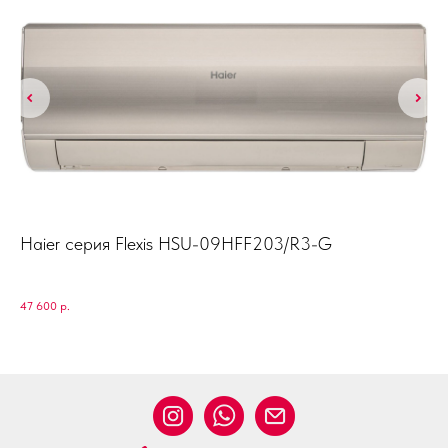
Haier серия Flexis HSU-09HFF203/R3-G
Ha
47 600
р.
45 