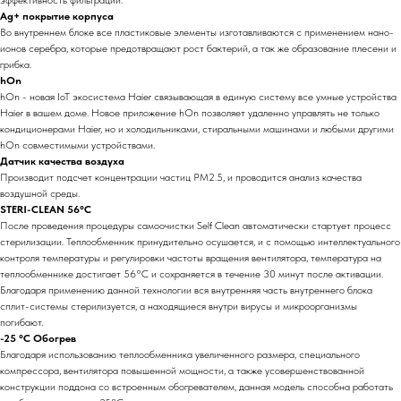
эффективность фильтрации.
Ag+ покрытие корпуса
Во внутреннем блоке все пластиковые элементы изготавливаются с применением нано-
ионов серебра, которые предотвращают рост бактерий, а так же образование плесени и
грибка.
hOn
hOn - новая IoT экосистема Haier связывающая в единую систему все умные устройства
Haier в вашем доме. Новое приложение hOn позволяет удаленно управлять не только
кондиционерами Haier, но и холодильниками, стиральными машинами и любыми другими
hOn совместимыми устройствами.
Датчик качества воздуха
Производит подсчет концентрации частиц PM2.5, и проводится анализ качества
воздушной среды.
STERI-CLEAN 56°C
После проведения процедуры самоочистки Self Clean автоматически стартует процесс
стерилизации. Теплообменник принудительно осушается, и с помощью интеллектуального
контроля температуры и регулировки частоты вращения вентилятора, температура на
теплообменнике достигает 56°С и сохраняется в течение 30 минут после активации.
Благодаря применению данной технологии вся внутренняя часть внутреннего блока
сплит-системы стерилизуется, а находящиеся внутри вирусы и микроорганизмы
погибают.
-25 °С Обогрев
Благодаря использованию теплообменника увеличенного размера, специального
компрессора, вентилятора повышенной мощности, а также усовершенствованной
конструкции поддона со встроенным обогревателем, данная модель способна работать