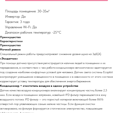
Площадь помещения: 30-35м²
Инвертор: Да
Гарантия: 3 года
Управление Wi-Fi: Да
Диапазон рабочих температур: -25°С
Преимущества
Характеристики
Преимущества
Ночной режим
Специальный режим работы предусматривает снижение уровня шума на 3дБ(А).
«Экодатчик»
При помощи датчика присутствия регистрируется наличие людей в помещении и их
передвижение, в соответствии с чем работа кондиционера автоматически адаптируется
под создание наиболее комфортных условий для человека. Датчик света системы Ecopilot
контролирует уменьшение освещенности в помещении и в зависимости от этого система
корректирует уставку температуры для обеспечения энергосбережения.
Кондиционер + очиститель воздуха в одном устройстве
Датчик качества воздуха кондиционера анализирует концентрацию частиц более 2,5
мкм. Если воздух в помещении загрязнен, новейший IFD фильтр перемещается в зону
воздушного потока. IFD фильтр — это пористый материал включающий более 8616
отверстий-пор улавливающих самые мелкие частицы. Если функция очистки
активирована, на фильтре формируется статическое электричество, повышающее