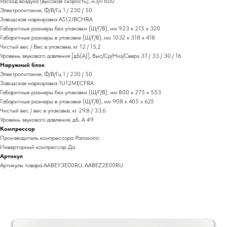
Расход воздуха (высокая скорость), м3/ч 600
Электропитание, Ф/В/Гц 1 / 230 / 50
Заводская маркировка AS12JBCHRA
Габаритные размеры без упаковки (Ш/Г/В), мм 923 х 215 х 320
Габаритные размеры в упаковке (Ш/Г/В), мм 1032 х 318 х 418
Чистый вес / Вес в упаковке, кг 12 / 15,2
Уровень звукового давления [дБ(А)], Выс/Ср/Низ/Сверх 37 / 33 / 30 / 16
Наружный блок
Электропитание, Ф/В/Гц 1 / 230 / 50
Заводская маркировка 1U12MECFRA
Габаритные размеры без упаковки (Ш/Г/В), мм 800 х 275 х 553
Габаритные размеры в упаковке (Ш/Г/В), мм 908 х 405 х 625
Чистый вес / вес в упаковке, кг 29,8 / 33,6
Уровень звукового давления, дБ, А 49
Компрессор
Производитель компрессора Panasonic
Инверторный компрессор Да
Артикул
Артикулы товара AABEY3E00RU, AABEZ2E00RU