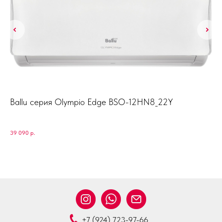
Ballu серия Olympio Edge BSO-12HN8_22Y
Mi
I
Mid
39 090
р.
44 
+7 (924) 723-97-66