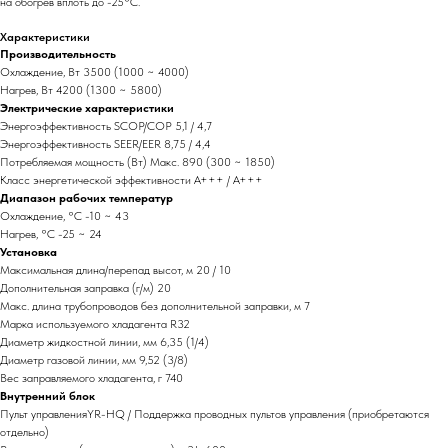
на обогрев вплоть до -25°С.
Характеристики
Производительность
Охлаждение, Вт 3500 (1000 ~ 4000)
Нагрев, Вт 4200 (1300 ~ 5800)
Электрические характеристики
Энергоэффективность SCOP/COP 5,1 / 4,7
Энергоэффективность SEER/EER 8,75 / 4,4
Потребляемая мощность (Вт) Макс. 890 (300 ~ 1850)
Класс энергетической эффективности A+++ / А+++
Диапазон рабочих температур
Охлаждение, °С -10 ~ 43
Нагрев, °С -25 ~ 24
Установка
Максимальная длина/перепад высот, м 20 / 10
Дополнительная заправка (г/м) 20
Макс. длина трубопроводов без дополнительной заправки, м 7
Марка используемого хладагента R32
Диаметр жидкостной линии, мм 6,35 (1/4)
Диаметр газовой линии, мм 9,52 (3/8)
Вес заправляемого хладагента, г 740
Внутренний блок
Пульт управленияYR-HQ / Поддержка проводных пультов управления (приобретаются
отдельно)