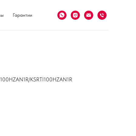
вы
Гарантии
GTI100HZAN1R/KSRTI100HZAN1R