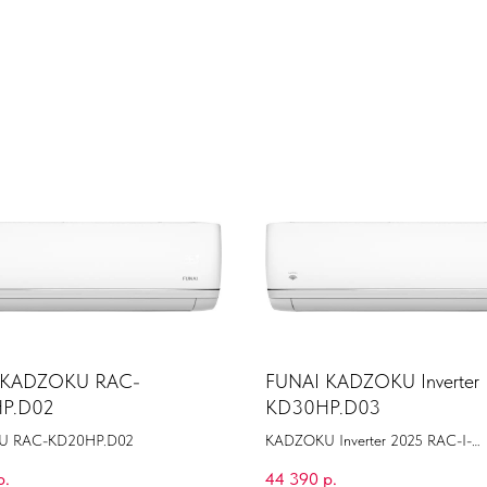
 KADZOKU RAC-
FUNAI KADZOKU Inverter 
P.D02
KD30HP.D03
U RAC-KD20HP.D02
KADZOKU Inverter 2025 RAC-I-
KD30HP.D03 (комплект)
р.
44 390
р.