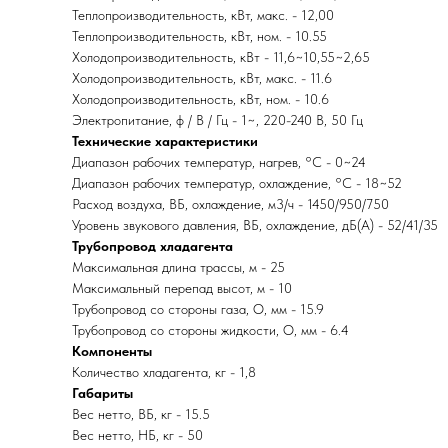
Теплопроизводительность, кВт, макс. - 12,00
Теплопроизводительность, кВт, ном. - 10.55
Холодопроизводительность, кВт - 11,6~10,55~2,65
Холодопроизводительность, кВт, макс. - 11.6
Холодопроизводительность, кВт, ном. - 10.6
Электропитание, ф / В / Гц - 1~, 220-240 В, 50 Гц
Технические характеристики
Диапазон рабочих температур, нагрев, °C - 0~24
Диапазон рабочих температур, охлаждение, °C - 18~52
Расход воздуха, ВБ, охлаждение, м3/ч - 1450/950/750
Уровень звукового давления, ВБ, охлаждение, дБ(А) - 52/41/35
Трубопровод хладагента
Максимальная длина трассы, м - 25
Максимальный перепад высот, м - 10
Трубопровод со стороны газа, O, мм - 15.9
Трубопровод со стороны жидкости, O, мм - 6.4
Компоненты
Количество хладагента, кг - 1,8
Габариты
Вес нетто, ВБ, кг - 15.5
Вес нетто, НБ, кг - 50