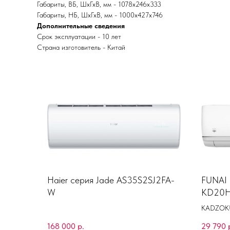
Габариты, ВБ, ШхГхВ, мм - 1078x246x333
Габариты, НБ, ШхГхВ, мм - 1000x427x746
Дополнительные сведения
Срок эксплуатации - 10 лет
Страна изготовитель - Китай
Haier серия Jade AS35S2SJ2FA-
FUNAI
W
KD20H
KADZOK
168 000
р.
29 790