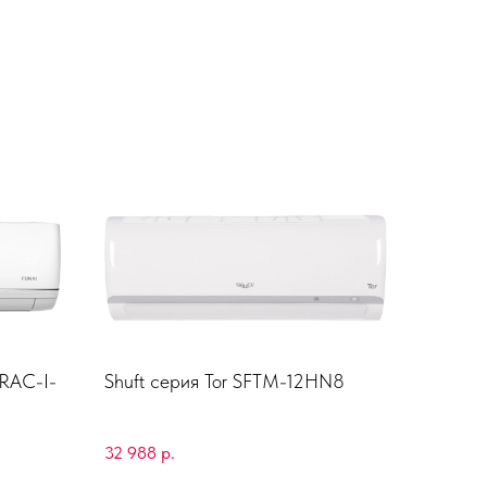
RAC-I-
Shuft серия Tor SFTM-12HN8
32 988
р.