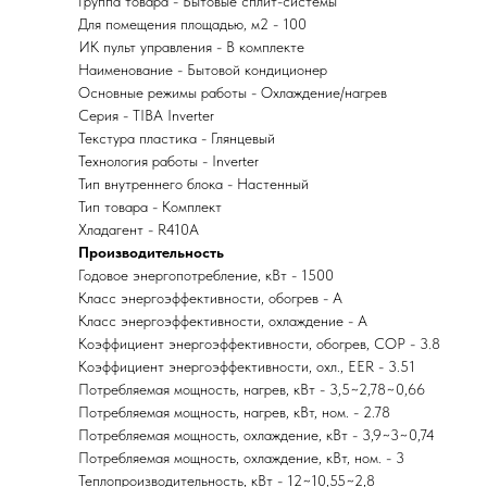
Группа товара - Бытовые сплит-системы
Для помещения площадью, м2 - 100
ИК пульт управления - В комплекте
Наименование - Бытовой кондиционер
Основные режимы работы - Охлаждение/нагрев
Серия - TIBA Inverter
Текстура пластика - Глянцевый
Технология работы - Inverter
Тип внутреннего блока - Настенный
Тип товара - Комплект
Хладагент - R410A
Производительность
Годовое энергопотребление, кВт - 1500
Класс энергоэффективности, обогрев - A
Класс энергоэффективности, охлаждение - A
Коэффициент энергоэффективности, обогрев, COP - 3.8
Коэффициент энергоэффективности, охл., EER - 3.51
Потребляемая мощность, нагрев, кВт - 3,5~2,78~0,66
Потребляемая мощность, нагрев, кВт, ном. - 2.78
Потребляемая мощность, охлаждение, кВт - 3,9~3~0,74
Потребляемая мощность, охлаждение, кВт, ном. - 3
Теплопроизводительность, кВт - 12~10,55~2,8