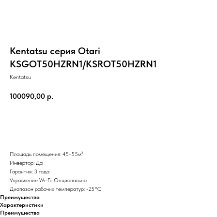
Kentatsu серия Otari
KSGOT50HZRN1/KSROT50HZRN1
Kentatsu
100090,00
р.
Добавить в корзину
Площадь помещения: 45-55м²
Инвертор: Да
Гарантия: 3 года
Управление Wi-Fi: Опционально
Диапазон рабочих температур: -25°С
Преимущества
Характеристики
Преимущества