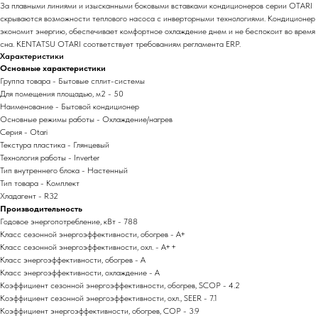
За плавными линиями и изысканными боковыми вставками кондиционеров серии OTARI
скрываются возможности теплового насоса с инверторными технологиями. Кондиционер
экономит энергию, обеспечивает комфортное охлаждение днем и не беспокоит во время
сна. KENTATSU OTARI соответствует требованиям регламента ERP.
Характеристики
Основные характеристики
Группа товара - Бытовые сплит-системы
Для помещения площадью, м2 - 50
Наименование - Бытовой кондиционер
Основные режимы работы - Охлаждение/нагрев
Серия - Otari
Текстура пластика - Глянцевый
Технология работы - Inverter
Тип внутреннего блока - Настенный
Тип товара - Комплект
Хладагент - R32
Производительность
Годовое энергопотребление, кВт - 788
Класс сезонной энергоэффективности, обогрев - A+
Класс сезонной энергоэффективности, охл. - A++
Класс энергоэффективности, обогрев - A
Класс энергоэффективности, охлаждение - A
Коэффициент сезонной энергоэффективности, обогрев, SCOP - 4.2
Коэффициент сезонной энергоэффективности, охл., SEER - 7.1
Коэффициент энергоэффективности, обогрев, COP - 3.9