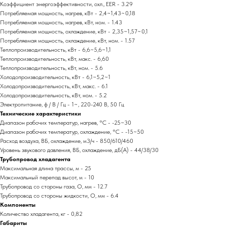
Коэффициент энергоэффективности, охл., EER - 3.29
Потребляемая мощность, нагрев, кВт - 2,4~1,43~0,18
Потребляемая мощность, нагрев, кВт, ном. - 1.43
Потребляемая мощность, охлаждение, кВт - 2,35~1,57~0,1
Потребляемая мощность, охлаждение, кВт, ном. - 1.57
Теплопроизводительность, кВт - 6,6~5,6~1,1
Теплопроизводительность, кВт, макс. - 6,60
Теплопроизводительность, кВт, ном. - 5.6
Холодопроизводительность, кВт - 6,1~5,2~1
Холодопроизводительность, кВт, макс. - 6.1
Холодопроизводительность, кВт, ном. - 5.2
Электропитание, ф / В / Гц - 1~, 220-240 В, 50 Гц
Технические характеристики
Диапазон рабочих температур, нагрев, °C - -25~30
Диапазон рабочих температур, охлаждение, °C - -15~50
Расход воздуха, ВБ, охлаждение, м3/ч - 850/610/460
Уровень звукового давления, ВБ, охлаждение, дБ(А) - 44/38/30
Трубопровод хладагента
Максимальная длина трассы, м - 25
Максимальный перепад высот, м - 10
Трубопровод со стороны газа, O, мм - 12.7
Трубопровод со стороны жидкости, O, мм - 6.4
Компоненты
Количество хладагента, кг - 0,82
Габариты