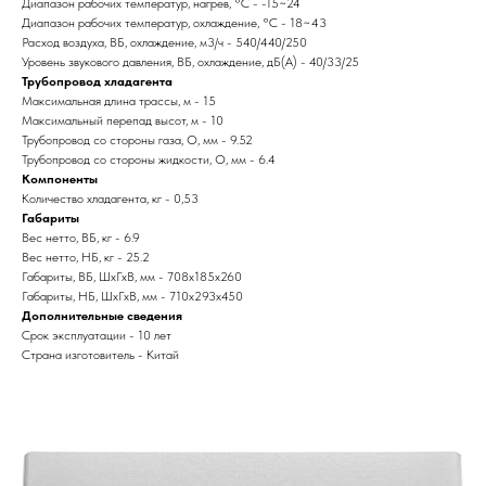
Диапазон рабочих температур, нагрев, °C - -15~24
Диапазон рабочих температур, охлаждение, °C - 18~43
Расход воздуха, ВБ, охлаждение, м3/ч - 540/440/250
Уровень звукового давления, ВБ, охлаждение, дБ(А) - 40/33/25
Трубопровод хладагента
Максимальная длина трассы, м - 15
Максимальный перепад высот, м - 10
Трубопровод со стороны газа, O, мм - 9.52
Трубопровод со стороны жидкости, O, мм - 6.4
Компоненты
Количество хладагента, кг - 0,53
Габариты
Вес нетто, ВБ, кг - 6.9
Вес нетто, НБ, кг - 25.2
Габариты, ВБ, ШхГхВ, мм - 708x185x260
Габариты, НБ, ШхГхВ, мм - 710x293x450
Дополнительные сведения
Срок эксплуатации - 10 лет
Страна изготовитель - Китай