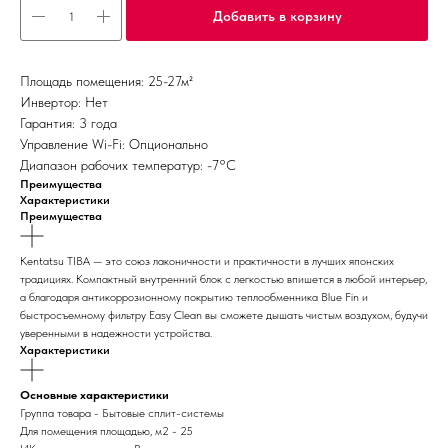
Добавить в корзину
Площадь помещения: 25-27м²
Инвертор: Нет
Гарантия: 3 года
Управление Wi-Fi: Опционально
Диапазон рабочих температур: -7°С
Преимущества
Характеристики
Преимущества
Kentatsu TIBA — это союз лаконичности и практичности в лучших японских
традициях. Компактный внутренний блок с легкостью впишется в любой интерьер,
а благодаря антикоррозионному покрытию теплообменника Blue Fin и
быстросъемному фильтру Easy Clean вы сможете дышать чистым воздухом, будучи
уверенными в надежности устройства.
Характеристики
Основные характеристики
Группа товара - Бытовые сплит-системы
Для помещения площадью, м2 - 25