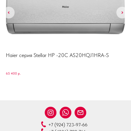
-
Haier серия Stellar HP -20C AS20HQJ1HRA-S
Mi
0
Mid
65 400
р.
33 
+7 (924) 723-97-66