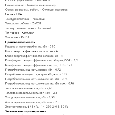
ИК пульт управления - В комплекте
Наименование - Бытовой кондиционер
Основные режимы работы - Охлаждение/нагрев
Серия - TIBA
Текстура пластика - Глянцевый
Технология работы - On/Off
Тип внутреннего блока - Настенный
Тип товара - Комплект
Хладагент - R410A
Производительность
Годовое энергопотребление, кВт - 390
Класс энергоэффективности, обогрев - A
Класс энергоэффективности, охлаждение - A
Коэффициент энергоэффективности, обогрев, COP - 3.61
Коэффициент энергоэффективности, охл., EER - 3.21
Потребляемая мощность, нагрев, кВт - 0,72
Потребляемая мощность, нагрев, кВт, ном. - 0.72
Потребляемая мощность, охлаждение, кВт - 0,78
Потребляемая мощность, охлаждение, кВт, ном. - 0.78
Теплопроизводительность, кВт - 2,60
Теплопроизводительность, кВт, ном. - 2.6
Холодопроизводительность, кВт - 2,50
Холодопроизводительность, кВт, ном. - 2.5
Электропитание, ф / В / Гц - 1~, 220-240 В, 50 Гц
Технические характеристики