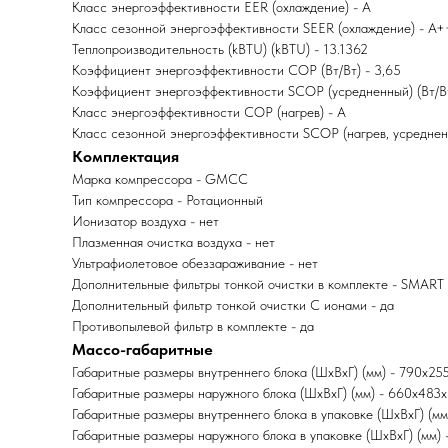
Класс энергоэффективности EER (охлаждение) - A
Класс сезонной энергоэффективности SEER (охлаждение) - А+
Теплопроизводительность (kBTU) (kBTU) - 13.1362
Коэффициент энергоэффективности COP (Вт/Вт) - 3,65
Коэффициент энергоэффективности SCOP (усредненный) (Вт/Вт
Класс энергоэффективности COP (нагрев) - A
Класс сезонной энергоэффективности SCOP (нагрев, усреднен
Комплектация
Марка компрессора - GMCC
Тип компрессора - Ротационный
Ионизатор воздуха - нет
Плазменная очистка воздуха - нет
Ультрафиолетовое обеззараживание - нет
Дополнительные фильтры тонкой очистки в комплекте - SMART I
Дополнительный фильтр тонкой очистки С ионами - да
Противопылевой фильтр в комплекте - да
Массо-габаритные
Габаритные размеры внутреннего блока (ШxВxГ) (мм) - 790x25
Габаритные размеры наружного блока (ШxВxГ) (мм) - 660x483
Габаритные размеры внутреннего блока в упаковке (ШxВxГ) (м
Габаритные размеры наружного блока в упаковке (ШxВxГ) (мм)