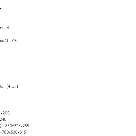
+
) - 4
ный) - А+
on (4 шт.)
5x200
x240
м) - 850x325x255
 - 780x530x315