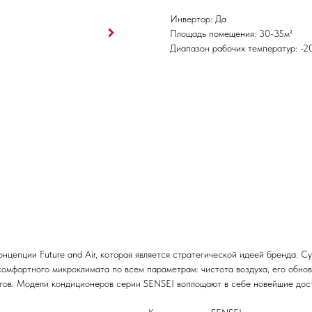
Инвертор: Да
Площадь помещения: 30-35м²
Диапазон рабочих температур: -
цепции Future and Air, которая является стратегической идеей бренда. С
 комфортного микроклимата по всем параметрам: чистота воздуха, его обнов
гов. Модели кондиционеров серии SENSEI воплощают в себе новейшие дост