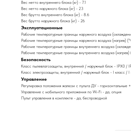
Вес нетто внутреннего блока (кг) - 7.1
Вес нетто наружного блока (кг) - 23
Вес брутто внутреннего блока (кг) - 8.6
Вес брутто наружного блока (кг) - 26
Эксплуатационные
Рабочие температурные границы наружного воздуха (охлаждени
Рабочие температурные границы наружного воздуха (нагрев) (°
Рабочие температурные границы внутреннего воздуха (охлажде
Рабочие температурные границы внутреннего воздуха (нагрев) 
Безопасность
Класс пылевлагозащиты, внутренний / наружный блок - IPX0 / 
Класс электрозащиты, внутренний / наружный блок - I класс / I
Управление
Регулировка положения жалюзи с пульта ДУ - горизонтальные 
Управление c мобильного приложения по Wi-Fi - да, опция
Пульт управления в комплекте - да, беспроводной