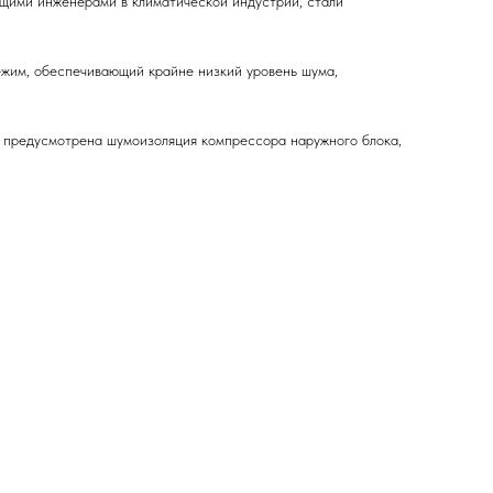
ущими инженерами в климатической индустрии, стали
ежим, обеспечивающий крайне низкий уровень шума,
 предусмотрена шумоизоляция компрессора наружного блока,