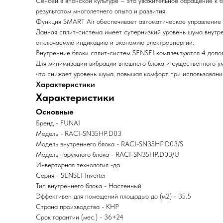
Сенсей в японской культуре – это уважительное обращение к 
результатом многолетнего опыта и развития.
Функция SMART Air обеспечивает автоматическое управление 
Данная сплит-система имеет супернизкий уровень шума внутре
отключаемую индикацию и экономию электроэнергии.
Внутренние блоки сплит-систем SENSEI комплектуются 4 допо
Для минимизации вибрации внешнего блока и существенного у
что снижает уровень шума, повышая комфорт при использован
Характеристики
Характеристики
Основные
Бренд - FUNAI
Модель - RACI-SN35HP.D03
Модель внутреннего блока - RACI-SN35HP.D03/S
Модель наружного блока - RACI-SN35HP.D03/U
Инверторная технология -да
Серия - SENSEI Inverter
Тип внутреннего блока - Настенный
Эффективен для помещений площадью до (м2) - 35.5
Страна производства - КНР
Срок гарантии (мес.) - 36+24