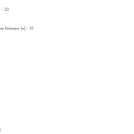
 - 20
м блоками (м) - 10
1