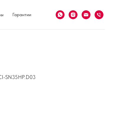
вы
Гарантии
ACI-SN35HP.D03