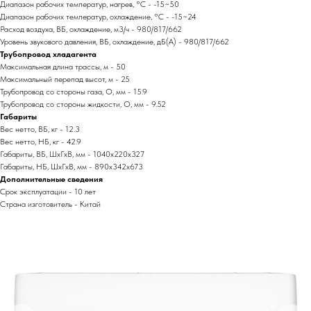
Диапазон рабочих температур, нагрев, °C - -15~50
Диапазон рабочих температур, охлаждение, °C - -15~24
Расход воздуха, ВБ, охлаждение, м3/ч - 980/817/662
Уровень звукового давления, ВБ, охлаждение, дБ(А) - 980/817/662
Трубопровод хладагента
Максимальная длина трассы, м - 50
Максимальный перепад высот, м - 25
Трубопровод со стороны газа, O, мм - 15.9
Трубопровод со стороны жидкости, O, мм - 9.52
Габариты
Вес нетто, ВБ, кг - 12.3
Вес нетто, НБ, кг - 42.9
Габариты, ВБ, ШхГхВ, мм - 1040x220x327
Габариты, НБ, ШхГхВ, мм - 890x342x673
Дополнительные сведения
Срок эксплуатации - 10 лет
Страна изготовитель - Китай