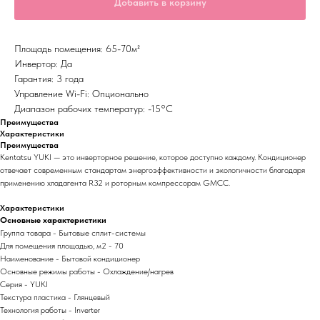
Добавить в корзину
Площадь помещения: 65-70м²
Инвертор: Да
Гарантия: 3 года
Управление Wi-Fi: Опционально
Диапазон рабочих температур: -15°С
Преимущества
Характеристики
Преимущества
Kentatsu YUKI — это инверторное решение, которое доступно каждому. Кондиционер
отвечает современным стандартам энергоэффективности и экологичности благодаря
применению хладагента R32 и роторным компрессорам GMCC.
Характеристики
Основные характеристики
Группа товара - Бытовые сплит-системы
Для помещения площадью, м2 - 70
Наименование - Бытовой кондиционер
Основные режимы работы - Охлаждение/нагрев
Серия - YUKI
Текстура пластика - Глянцевый
Технология работы - Inverter