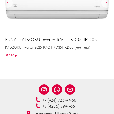
FUNAI KADZOKU Inverter RAC-I-KD35HP.D03
FU
KADZOKU Inverter 2025 RAC-I-KD35HP.D03 (комплект)
KA
51 290
р.
101
+7 (924) 723-97-66
+7 (4236) 799-766
Находка, Шоссейная